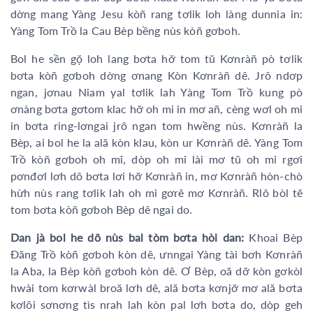
dờng mang Yàng Jesu kòñ rang tơlik loh làng dunnia in:
Yàng Tom Trồ la Cau Bèp bềng nùs kòñ gơboh.
Bol he sền gọ̆ loh lang bơta hơ̆ tom tŭ Kơnràñ pò tơlik
bơta kòñ gơboh dờng ơnang Kòn Kơnràñ dê. Jrô ndơp
ngan, jơnau Niam yal tơlik lah Yàng Tom Trồ kung pò
ơnàng bơta gơtom klac hơ̆ oh mi in mơ añ, cèng wơl oh mi
in bơta ring-lơngai jrô ngan tom hwềng nùs. Kơnràñ la
Bèp, ai bol he la ală kòn klau, kòn ur Kơnràñ dê. Yàng Tom
Trồ kòñ gơboh oh mî, dòp oh mi lài mơ tŭ oh mi rgơi
pơnđơl lơh dô bơta lơi hơ̆ Kơnràñ in, mơ Kơnràñ hòn-chò
hừh nùs rang tơlik lah oh mi gơrê mơ Kơnràñ. Rlô bòl tĕ
tom bơta kòñ gơboh Bèp dê ngai do.
Dan jà bol he dô nùs bal tòm bơta hòi dan:
Khoai Bèp
Đăng Trồ kòñ gơboh kòn dê, ưnngai Yàng tài bơh Kơnràñ
la Aba, la Bèp kòñ gơboh kòn dê. Ơ Bèp, oă dơ̆ kòn gơkòl
hwài tom kơrwàl broă lơh dê, ală bơta kơnjơ̆ mơ ală bơta
kơlôi sơnơng tìs nrah lah kòn pal lơh bơta do, dòp geh