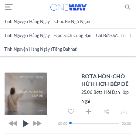
search
Tĩnh Nguyện Hằng Ngày
Chúc Bé Ngủ Ngon
Tĩnh Nguyện Hằng Ngày
Đọc Sách Cùng Bạn
Chỉ Bởi Đức Tin
Lờ
Tĩnh Nguyện Hằng Ngày (Tiếng Bahnar)
BƠTA HÒN-CHÒ
HỪH HƠH BÈP DÊ
25.06 Bơta Hòi Dan Kòp
Ngai
00:00
00:00