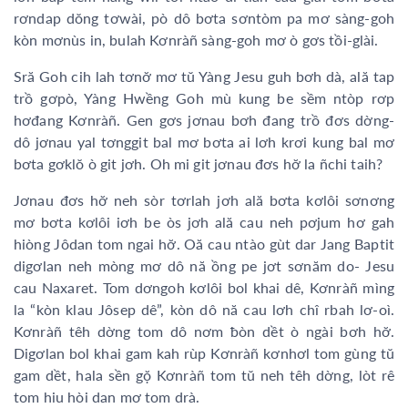
rơndap dŏng tơwài, pò dô bơta sơntòm pa mơ sàng-goh
kòn mơnùs in, bulah Kơnràñ sàng-goh mơ ò gơs tồi-glài.
Sră Goh cih lah tơnơ̆ mơ tŭ Yàng Jesu guh bơh dà, ală tap
trồ gơpò, Yàng Hwềng Goh mù kung be sềm ntòp rơp
hơđang Kơnràñ. Gen gơs jơnau bơh đang trồ đơs dờng-
dô jơnau yal tơnggit bal mơ bơta ai lơh krơi kung bal mơ
bơta gơklŏ ò git jơh. Oh mi git jơnau đơs hơ̆ la ñchi taih?
Jơnau đơs hơ̆ neh sòr tơrlah jơh ală bơta kơlôi sơnơng
mơ bơta kơlôi iơh be òs jơh ală cau neh pơjum hơ gah
hiòng Jôdan tom ngai hơ̆. Oă cau ntào gùt dar Jang Baptit
digơlan neh mòng mơ dô nă ồng pe jơt sơnăm do- Jesu
cau Naxaret. Tom dơngoh kơlôi bol khai dê, Kơnràñ mìng
la “kòn klau Jôsep dê”, kòn dô nă cau lơh chî rbah lơ-oì.
Kơnràñ têh dờng tom dô nơm ƀòn dềt ò ngài bơh hơ̆.
Digơlan bol khai gam kah rùp Kơnràñ kơnhơl tom gùng tŭ
gam dềt, hala sền gọ̆ Kơnràñ tom tŭ neh têh dờng, lòt rê
tom hiu hòi dan mơ tom drà.