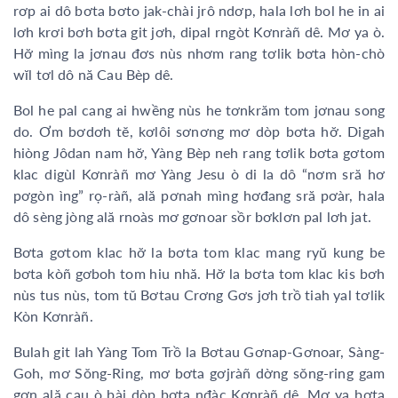
rơp ai dô bơta bơto jak-chài jrô ndơp, hala lơh bol he in ai
lơh krơi bơh bơta git jơh, dipal rngòt Kơnràñ dê. Mơ ya ò.
Hơ̆ mìng la jơnau đơs nùs nhơm rang tơlik bơta hòn-chò
wĭl tơl dô nă Cau Bèp dê.
Bol he pal cang ai hwềng nùs he tơnkrăm tom jơnau song
do. Ơm bơdơh tĕ, kơlôi sơnơng mơ dòp bơta hơ̆. Digah
hiòng Jôdan nam hơ̆, Yàng Bèp neh rang tơlik bơta gơtom
klac digùl Kơnràñ mơ Yàng Jesu ò di la dô “nơm sră hơ
pơgòn ìng” rọ-ràñ, ală pơnah mìng hơđang sră pơàr, hala
dô sèng jòng ală rnoàs mơ gơnoar sồr bơklơn pal lơh jat.
Bơta gơtom klac hơ̆ la bơta tom klac mang ryŭ kung be
bơta kòñ gơboh tom hiu nhă. Hơ̆ la bơta tom klac kis bơh
nùs tus nùs, tom tŭ Bơtau Crơng Gơs jơh trồ tiah yal tơlik
Kòn Kơnràñ.
Bulah git lah Yàng Tom Trồ la Bơtau Gơnap-Gơnoar, Sàng-
Goh, mơ Sŏng-Ring, mơ bơta gơjràñ dờng sŏng-ring gam
gơn ală cau ò bài dòp bơta nđàc Kơnràñ dê. Mơ ya bơta