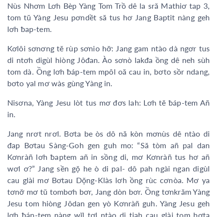
Nùs Nhơm Lơh Bèp Yàng Tom Trồ dê la sră Mathiơ tap 3,
tom tŭ Yàng Jesu pơndềt să tus hơ Jang Baptit nàng geh
lơh ƀap-tem.
Kơlôi sơnơng tĕ rùp sơnio hơ̆: Jang gam ntào dà ngơr tus
di ntơh digùl hiòng Jôđan. Ào sơnò lakđa ồng dê neh sùh
tom dà. Ồng lơh ƀáp-tem mpôl oă cau in, bơto sồr ndang,
bơto yal mơ wàs gùng Yàng in.
Nisơna, Yàng Jesu lòt tus mơ đơs lah: Lơh tĕ ƀáp-tem Añ
in.
Jang nrơt nrơl. Bơta be òs dô nă kòn mơnùs dê ntào di
đap Bơtau Sàng-Goh gen guh mo: “Să tòm añ pal dan
Kơnràñ lơh ƀaptem añ in sồng di, mơ Kơnràñ tus hơ añ
wơl ơ?” Jang sền gọ̆ he ò di pal- dô pah ngài ngan digùl
cau glài mơ Bơtau Dọ̆ng-Klàs lơh ồng rùc cơnòa. Mơ ya
tơnơ̆ mơ tŭ tombơh bơr, Jang dòn bơr. Ồng tơnkrăm Yàng
Jesu tom hiòng Jôdan gen yò Kơnràñ guh. Yàng Jesu geh
lơh ƀáp-tem nàng wĭl tơl ntào di tiah cau glài tom bơta