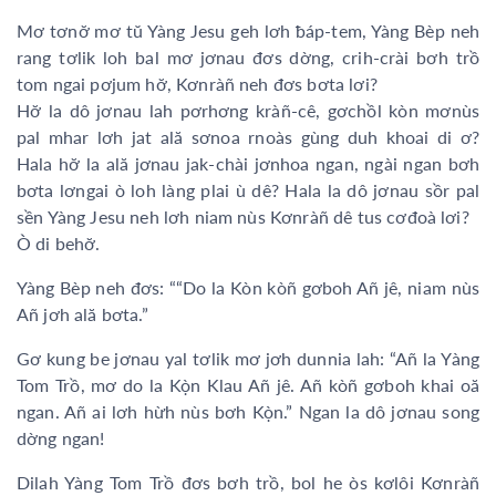
Mơ tơnơ̆ mơ tŭ Yàng Jesu geh lơh ƀáp-tem, Yàng Bèp neh
rang tơlik loh bal mơ jơnau đơs dờng, crih-crài bơh trồ
tom ngai pơjum hơ̆, Kơnràñ neh đơs bơta lơi?
Hơ̆ la dô jơnau lah pơrhơng kràñ-cê, gơchồl kòn mơnùs
pal mhar lơh jat ală sơnoa rnoàs gùng duh khoai di ơ?
Hala hơ̆ la ală jơnau jak-chài jơnhoa ngan, ngài ngan bơh
bơta lơngai ò loh làng plai ù dê? Hala la dô jơnau sồr pal
sền Yàng Jesu neh lơh niam nùs Kơnràñ dê tus cơđoà lơi?
Ò di behơ̆.
Yàng Bèp neh đơs: ““Do la Kòn kòñ gơboh Añ jê, niam nùs
Añ jơh ală bơta.”
Gơ kung be jơnau yal tơlik mơ jơh dunnia lah: “Añ la Yàng
Tom Trồ, mơ do la Kọ̀n Klau Añ jê. Añ kòñ gơboh khai oă
ngan. Añ ai lơh hừh nùs bơh Kọ̀n.” Ngan la dô jơnau song
dờng ngan!
Dilah Yàng Tom Trồ đơs bơh trồ, bol he òs kơlôi Kơnràñ