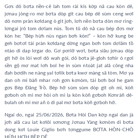
Gơs dô bơta nền-cê lah tom rài kis kờp nă cau kòn dê,
jơnau jòng-ro mơ bơta dòp git cau bèp dê sùm ceng wơl
dô nơm pràn kơldang ò git jơh, lơh nền bơta dòn mơ ring-
lơngai jrô tom dơlam nùs. Tom tŭ dô nă cau bèp đơs mơ
kòn he: “Bèp hừh nùs ngan bơh kòn!” – kòn hơ̆ kung be
geh bơtơl tài pràn kơldang dờng ngan bơh tom dơlăm tồ
ntào di dap lơgar do. Gơ pơrlơ̆ wơl, bơta siău jơnau dòp
git hơ̆ òs lòi wơl dô wah gòi, dô bơta jê-gloh tơhir ò rgơi
sền gọ̆ mơ mat lơh bol he in sùm ntoàt jat ală công nha
đah bơdih ne nàng yal tơlik bơta kwơ màng să tòm. Mơ ya
dan oh mi bàñ mhar roh gơn kơnòm, tài bơh bol he gam
gơs Bèp Đăng Trồ. Bèp hơ̆ sùm sùm dòp git oh mi, kòñ
gơboh oh mi mơ hòi oh mi la kòn kòñ gơboh Kơnràñ dê-
bulah oh mi mơ añ ò di pal mơ bơta kòñ gơboh hơ̆.
Ngai do, ngai 25/06/2026, Bơta Hòi Dan kờp ngai dan jà
jơh ală cau iat kơlôi sơnơng Jơnau Yàng kơnòm di bơta
dong kơl Louie Giglio bơh tơnggume BƠTA HÒN-CHÒ
HỪH HƠH BÈP DÊ.