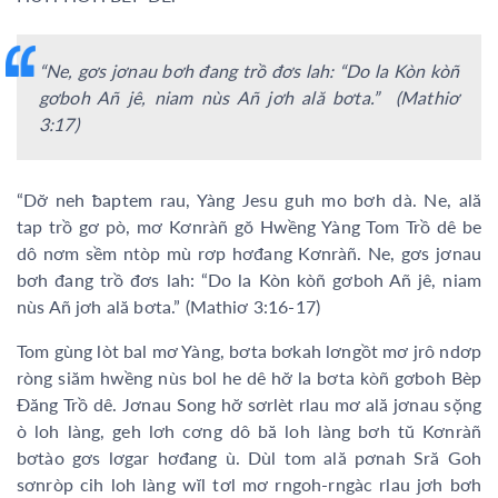
“Ne, gơs jơnau bơh đang trồ đơs lah: “Do la Kòn kòñ
gơboh Añ jê, niam nùs Añ jơh ală bơta.” (Mathiơ
3:17)
“Dơ̆ neh ƀaptem rau, Yàng Jesu guh mo bơh dà. Ne, ală
tap trồ gơ pò, mơ Kơnràñ gŏ Hwềng Yàng Tom Trồ dê be
dô nơm sềm ntòp mù rơp hơđang Kơnràñ. Ne, gơs jơnau
bơh đang trồ đơs lah: “Do la Kòn kòñ gơboh Añ jê, niam
nùs Añ jơh ală bơta.” (Mathiơ 3:16-17)
Tom gùng lòt bal mơ Yàng, bơta bơkah lơngồt mơ jrô ndơp
ròng siăm hwềng nùs bol he dê hơ̆ la bơta kòñ gơboh Bèp
Đăng Trồ dê. Jơnau Song hơ̆ sơrlèt rlau mơ ală jơnau sọ̆ng
ò loh làng, geh lơh cơng dô bă loh làng bơh tŭ Kơnràñ
bơtào gơs lơgar hơđang ù. Dùl tom ală pơnah Sră Goh
sơnròp cih loh làng wĭl tơl mơ rngoh-rngàc rlau jơh bơh