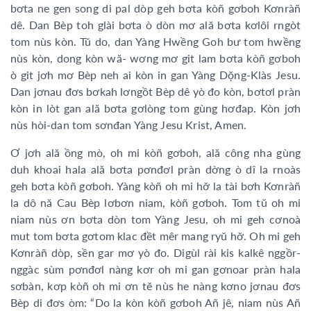
bơta ne gen song di pal dòp geh bơta kòñ gơboh Kơnràñ
dê. Dan Bèp toh glài bơta ò dòn mơ ală bơta kơlôi rngòt
tom nùs kòn. Tŭ do, dan Yàng Hwềng Goh bư tom hwềng
nùs kòn, dong kòn wă- wơng mơ git lam bơta kòñ gơboh
ò git jơh mơ Bèp neh ai kòn in gan Yàng Dọ̆ng-Klàs Jesu.
Dan jơnau đơs bơkah lơngồt Bèp dê yò đo kòn, bơtơl pràn
kòn in lòt gan ală bơta gơlòng tom gùng hơđap. Kòn jơh
nùs hòi-dan tom sơnđan Yàng Jesu Krist, Amen.
Ơ jơh ală ồng mò, oh mi kòñ gơboh, ală công nha gùng
duh khoai hala ală bơta pơnđơl pràn dờng ò dî la rnoàs
geh bơta kòñ gơboh. Yàng kòñ oh mi hơ̆ la tài bơh Kơnràñ
la dô nă Cau Bèp lơbơn niam, kòñ gơboh. Tom tŭ oh mi
niam nùs ơn bơta dòn tom Yàng Jesu, oh mi geh cơnoà
mut tom bơta gơtom klac đềt mêr mang ryŭ hơ̆. Oh mi geh
Kơnràñ dòp, sền gar mơ yò đo. Digùl rài kis kalkê nggồr-
nggàc sùm pơnđơl nàng kơr oh mi gan gơnoar pràn hala
sơbàn, kơp kòñ oh mi ơn tĕ nùs he nàng kơno jơnau đơs
Bèp di đơs òm: “Do la kòn kòñ gơboh Añ jê, niam nùs Añ