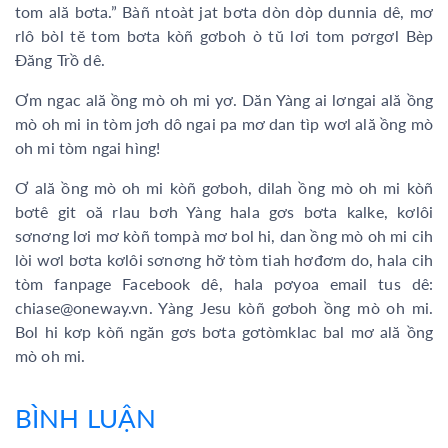
tom ală bơta.” Bàñ ntoàt jat bơta dòn dòp dunnia dê, mơ
rlô bòl tĕ tom bơta kòñ gơboh ò tŭ lơi tom pơrgơl Bèp
Đăng Trồ dê.
Ơm ngac ală ồng mò oh mi yơ. Dăn Yàng ai lơngai ală ồng
mò oh mi in tòm jơh dô ngai pa mơ dan tìp wơl ală ồng mò
oh mi tòm ngai hìng!
Ơ ală ồng mò oh mi kòñ gơboh, dilah ồng mò oh mi kòñ
bơtê git oă rlau bơh Yàng hala gơs bơta kalke, kơlôi
sơnơng lơi mơ kòñ tompà mơ bol hi, dan ồng mò oh mi cih
lòi wơl bơta kơlôi sơnơng hơ̆ tòm tiah hơđơm do, hala cih
tòm fanpage Facebook dê, hala pơyoa email tus dê:
chiase@oneway.vn. Yàng Jesu kòñ gơboh ồng mò oh mi.
Bol hi kơp kòñ ngăn gơs bơta gơtòmklac bal mơ ală ồng
mò oh mi.
BÌNH LUẬN