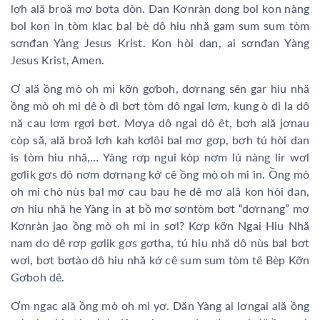
lơh ală broă mơ bơta dòn. Dan Kơnràn dong bol kon nàng
bol kon in tòm klac bal bè dô hiu nhă gam sum sum tòm
sơnđan Yàng Jesus Krist. Kon hòi dan, ai sơnđan Yàng
Jesus Krist, Amen.
Ơ ală ồng mò oh mi kỡn gơboh, dơrnang sên gar hiu nhă
ồng mò oh mi dê ò di bơt tòm dô ngai lơm, kung ò di la dô
nă cau lơm rgơi bơt. Mơya dô ngai dô êt, bơh ală jơnau
còp să, ală broă lơh kah kơlôi bal mơ gơp, bơh tú hòi dan
is tòm hiu nhă,… Yàng rơp ngui kòp nơm lú nàng lir wơl
gơlik gơs dô nơm dơrnang kớ cê ồng mò oh mi in. Ồng mò
oh mi chò nùs bal mơ cau bau he dê mơ ală kon hòi dan,
ơn hiu nhă he Yàng in at bồ mơ sơntòm bơt “dơrnang” mơ
Kơnràn jao ồng mò oh mi in sơl? Kơp kỡn Ngai Hiu Nhă
nam do dê rơp gơlik gơs gơtha, tú hiu nhă dô nùs bal bơt
wơl, bơt bơtào dô hiu nhă kớ cê sum sum tòm tê Bèp Kỡn
Gơboh dê.
Ơm ngac ală ồng mò oh mi yơ. Dăn Yàng ai lơngai ală ồng