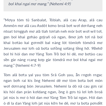
bol khai ngai mơ mang.” (Nehemi 4:9)
“Mơya tòm tŭ Sanbalat, Tôbiah, ală cau Arap, ală cau
Ammôn mơ ală cau Asdôt kơno broă bơt wơl dơrñang neh
ntoat tơngguh mơ ală tiah tơrlah neh mòr bơt wơl wil tơl,
gen bol khai gơhào gơjrañ oă ngan, 8mơ jơh tơl nă bol
khai bơtào kai gơrmơ̆i bal nàng lòt tòmlơh tòmdră mơ
Jerusalem mơ lơh oă bơta sơlồng sơlàng tềng hơ̆. 9Behơ̆
bol hi hòi dan mơ Yàng Tom Trồ bol hi dê, mơ bơtào cau
sền gàr nàng rcang kơp gàr tòmdră mơ bol khai ngai mơ
mang.” (Nehemi 4:7-9)
Tòm ală bơta yal yau tòm Sră Goh yau, ẵn rngoh rngac
ngan bơh rai kis ồng Nehemi dê mơ tòm bơta bơt mòn
wơl dơrnang bòn Jerusalem. Nehemi la dô nă cau gơs rai
kis hòi dan pràn kơldang ngan, ồng ò gơs tú lơi lơh broă
jat nùs is mơ ò hòi dan mơ Yàng Tòm Trồ lai ngan. Hòi dan
ò di la dan Yàng lơh jat nùs kỡn he dê, mơ la bơta pơndềt