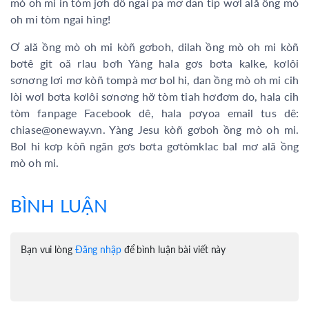
mò oh mi in tòm jơh dô ngai pa mơ dan tìp wơl ală ồng mò
oh mi tòm ngai hìng!
Ơ ală ồng mò oh mi kòñ gơboh, dilah ồng mò oh mi kòñ
bơtê git oă rlau bơh Yàng hala gơs bơta kalke, kơlôi
sơnơng lơi mơ kòñ tompà mơ bol hi, dan ồng mò oh mi cih
lòi wơl bơta kơlôi sơnơng hơ̆ tòm tiah hơđơm do, hala cih
tòm fanpage Facebook dê, hala pơyoa email tus dê:
chiase@oneway.vn. Yàng Jesu kòñ gơboh ồng mò oh mi.
Bol hi kơp kòñ ngăn gơs bơta gơtòmklac bal mơ ală ồng
mò oh mi.
BÌNH LUẬN
Bạn vui lòng
Đăng nhập
để bình luận bài viết này