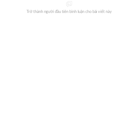
Trở thành người đầu tiên bình luận cho bài viết này
Đăng ký nhận thông tin mỗi ngày từ Oneway Radio?
ĐĂNG KÝ