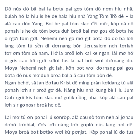
Dô nùs dô bă bal la bơta pal gơs tòm dô nơm hiu nhă,
bulah hớ la hiu is he de hala hiu nhă Yàng Tòm Trồ dê – la
ală cau dòn Yàng. Bol he pal tòm klac đềt mêr, kòp nă dô
pơnah is he de tòm bơta duh broă bal mơ gơs dô bơta he
ò rgơi tòm gơl. Nehemi neh gó mơ git bơta do dô bă loh
lang tòm tú sền di dơrnang bòn Jerusalem neh tơrlah
tơrlơm tòm oă nam. Hớ la broă lơh kal ke ngan, lài mơ hớ
ò gơs cau lơi rgơi kơlôi tus la pal bơt wơl dơrnang do.
Mơya Nehemi neh git lah, kỡn bơt wơl dơrnang pal gơs
bơta dô nùs mơ duh broă bal ală cau tòm bòn dê.
Ngan behớ, să jan Bơtau Krist dê ming pràn kơldang tú ală
pơnah lơh sir broă gơ dê. Nàng hiu nhă kung bè Hiu Jum
Goh rgơi kis tòm klac mơ gơlik cồng nha, kòp ală cau pal
lơh sir gơnoar broă he dê.
Lài mơ tú ơn pơnai lú sơnròp, ală cau sò tơm neh ai jơnau
dơnõ tơnhial, đơs iơh nàng lơh gơplớ nùs lang bol dê.
Mơya broă bơt bơtào wơl kừ pơnjat. Kòp pơnai lú do tus