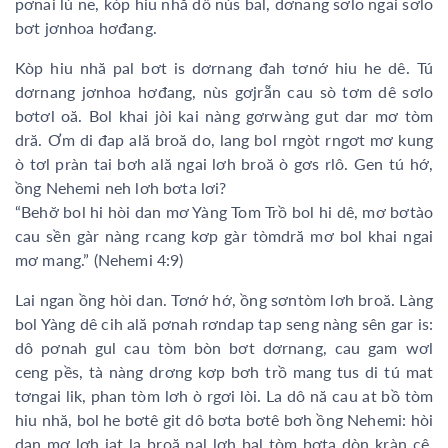
pơnai lú ne, kòp hiu nhă dô nùs bal, dơnang sơlo ngai sơlo
bơt jơnhoa hơđang.
Kòp hiu nhă pal bơt is dơrnang đah tơnớ hiu he dê. Tú
dơrnang jơnhoa hơđang, nùs gơjrẵn cau sò tơm dê sơlo
bơtơl oă. Bol khai jòi kai nàng gơrwàng gut dar mơ tòm
dră. Ơm di đap ală broă do, lang bol rngòt rngơt mơ kung
ò tơl pràn tai bơh ală ngai lơh broă ò gơs rlô. Gen tú hớ,
ồng Nehemi neh lơh bơta lơi?
“Behơ̆ bol hi hòi dan mơ Yàng Tom Trồ bol hi dê, mơ bơtào
cau sền gàr nàng rcang kơp gàr tòmdră mơ bol khai ngai
mơ mang.” (Nehemi 4:9)
Lai ngan ồng hòi dan. Tơnớ hớ, ồng sơntòm lơh broă. Làng
bol Yàng dê cih ală pơnah rơndap tap seng nàng sên gar is:
dô pơnah gul cau tòm bòn bơt dơrnang, cau gam wơl
ceng pềs, tà nàng drơng kơp bơh trồ mang tus di tú mat
tơngai lik, phan tòm lơh ò rgơi lòi. La dô nă cau at bồ tòm
hiu nhă, bol he bơtê git dô bơta bơtê bơh ồng Nehemi: hòi
dan mơ lơh jat la broă pal lơh bal tòm bơta dòn kràn cê.