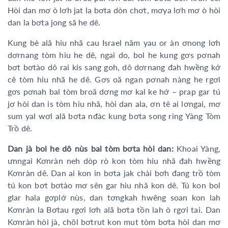
Hòi dan mơ ò lơh jat la bơta dòn chơt, mơya lơh mơ ò hòi
dan la bơta jong să he dê.
Kung bè ală hiu nhă cau Israel năm yau or àn ơnong lơh
dơrnang tòm hiu he dê, ngai do, bol he kung gơs pơnah
bơt bơtào dô rai kis sang goh, dô dơrnang đah hwềng kớ
cê tòm hiu nhă he dê. Gơs oă ngan pơnah nàng he rgơi
gơs pơnah bal tòm broă dơng mơ kal ke hớ – prap gar tú
jơ hòi dan is tòm hiu nhă, hòi dan ala, ơn tê ai lơngai, mơ
sum yal wơl ală bơta nđàc kung bơta song ring Yàng Tòm
Trồ dê.
Dan jà bol he dô nùs bal tòm bơta hòi dan:
Khoai Yàng,
ưnngai Kơnràn neh dòp rò kon tòm hiu nhă đah hwềng
Kơnràn dê. Dan ai kon in bơta jak chài bơh đang trồ tòm
tú kon bơt bơtào mơ sên gar hiu nhă kon dê. Tú kon bol
glar hala gơplớ nùs, dan tơngkah hwêng soan kon lah
Kơnràn la Bơtau rgơi lơh ală bơta tồn lah ò rgơi tai. Dan
Kơnràn hòi jà, chôl bơtrut kon mut tòm bơta hòi dan mơ