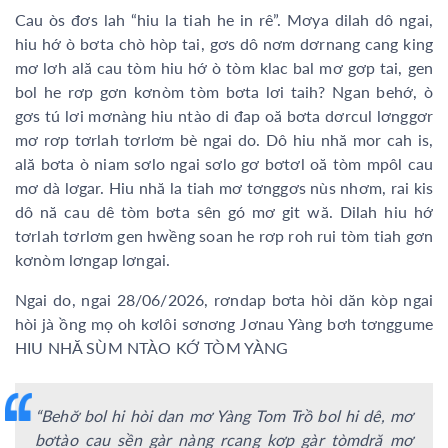
Cau òs đơs lah “hiu la tiah he in rê”. Mơya dilah dô ngai,
hiu hớ ò bơta chò hòp tai, gơs dô nơm dơrnang cang king
mơ lơh ală cau tòm hiu hớ ò tòm klac bal mơ gơp tai, gen
bol he rơp gơn kơnòm tòm bơta lơi taih? Ngan behớ, ò
gơs tú lơi mơnàng hiu ntào di đap oă bơta dơrcul lơnggơr
mơ rơp tơrlah tơrlơm bè ngai do. Dô hiu nhă mor cah is,
ală bơta ò niam sơlo ngai sơlo gơ bơtơl oă tòm mpôl cau
mơ dà lơgar. Hiu nhă la tiah mơ tơnggơs nùs nhơm, rai kis
dô nă cau dê tòm bơta sên gó mơ git wă. Dilah hiu hớ
tơrlah tơrlơm gen hwềng soan he rơp roh rui tòm tiah gơn
kơnòm lơngap lơngai.
Ngai do, ngai 28/06/2026, rơndap bơta hòi dăn kòp ngai
hòi jà ồng mọ oh kơlôi sơnơng Jơnau Yàng bơh tơnggume
HIU NHĂ SÙM NTÀO KỚ TÒM YÀNG
“Behơ̆ bol hi hòi dan mơ Yàng Tom Trồ bol hi dê, mơ
bơtào cau sền gàr nàng rcang kơp gàr tòmdră mơ