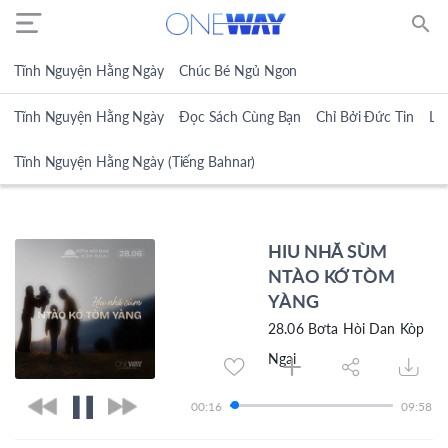
search
Tĩnh Nguyện Hằng Ngày
Chúc Bé Ngủ Ngon
Tĩnh Nguyện Hằng Ngày
Đọc Sách Cùng Bạn
Chỉ Bởi Đức Tin
Lờ
Tĩnh Nguyện Hằng Ngày (Tiếng Bahnar)
HIU NHĂ SÙM
NTÀO KỚ TÒM
YÀNG
28.06 Bơta Hòi Dan Kòp
Ngai
00:16
09:58