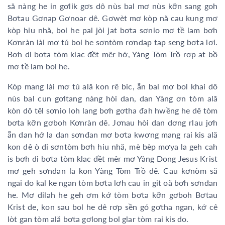
să nàng he in gơlik gơs dô nùs bal mơ nùs kỡn sang goh
Bơtau Gơnap Gơnoar dê. Gơwèt mơ kòp nă cau kung mơ
kòp hiu nhă, bol he pal jòi jat bơta sơnio mơ tề lam bơh
Kơnràn lài mơ tú bol he sơntòm rơndap tap seng bơta lơi.
Bơh di bơta tòm klac đềt mêr hớ, Yàng Tòm Trồ rơp at bồ
mơ tề lam bol he.
Kòp mang lài mơ tú ală kon rê bic, ẵn bal mơ bol khai dô
nùs bal cun gơltang nàng hòi dan, dan Yàng ơn tòm ală
kòn dô têl sơnio loh lang bơh gơtha đah hwềng he dê tòm
bơta kỡn gơboh Kơnràn dê. Jơnau hòi dan dơng rlau jơh
ẵn dan hớ la dan sơnđan mơ bơta kwơng mang rai kis ală
kon dê ò di sơntòm bơh hiu nhă, mè bèp mơya la geh cah
is bơh di bơta tòm klac đềt mêr mơ Yàng Dong Jesus Krist
mơ geh sơnđan la kon Yàng Tòm Trồ dê. Cau kơnòm să
ngai do kal ke ngan tòm bơta lơh cau in git oă bơh sơnđan
he. Mơ dilah he geh ơm kớ tòm bơta kỡn gơboh Bơtau
Krist de, kon sau bol he dê rơp sền gó gơtha ngan, kớ cê
lòt gan tòm ală bơta gơlong bol glar tòm rai kis do.