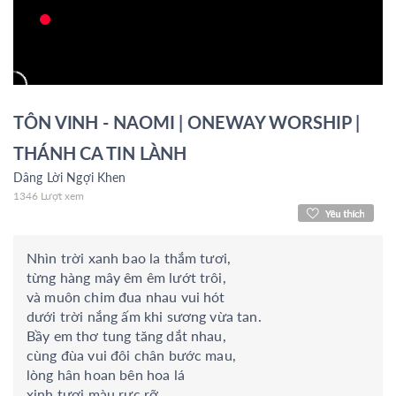
TÔN VINH - NAOMI | ONEWAY WORSHIP |
THÁNH CA TIN LÀNH
Dâng Lời Ngợi Khen
1346 Lượt xem
Nhìn trời xanh bao la thắm tươi,
từng hàng mây êm êm lướt trôi,
và muôn chim đua nhau vui hót
dưới trời nắng ấm khi sương vừa tan.
Bầy em thơ tung tăng dắt nhau,
cùng đùa vui đôi chân bước mau,
lòng hân hoan bên hoa lá
xinh tươi màu rực rỡ.