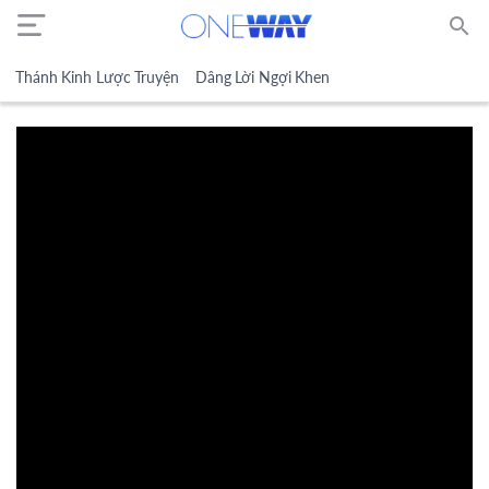
search
Thánh Kinh Lược Truyện
Dâng Lời Ngợi Khen