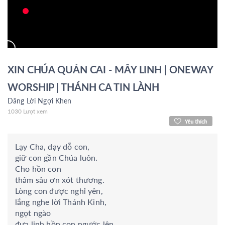
XIN CHÚA QUẢN CAI - MÂY LINH | ONEWAY
WORSHIP | THÁNH CA TIN LÀNH
Dâng Lời Ngợi Khen
1030 Lượt xem
Lạy Cha, dạy dỗ con,
giữ con gần Chúa luôn.
Cho hồn con
thâm sâu ơn xót thương.
Lòng con được nghỉ yên,
lắng nghe lời Thánh Kinh,
ngọt ngào
đưa linh hồn con ngước lên.