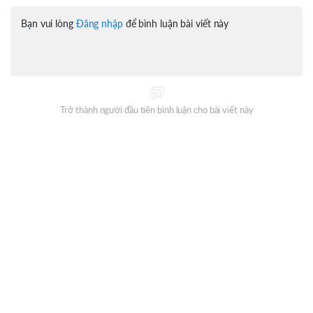
Bạn vui lòng
Đăng nhập
để bình luận bài viết này
Trở thành người đầu tiên bình luận cho bài viết này
Đăng ký nhận thông tin mỗi ngày từ Oneway Radio?
ĐĂNG KÝ