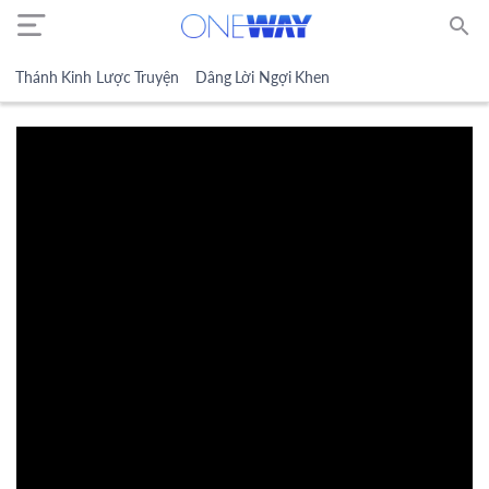
search
Thánh Kinh Lược Truyện
Dâng Lời Ngợi Khen