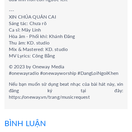
---
XIN CHÚA QUẢN CAI
Sáng tác: Chưa rõ
Ca sĩ: Mây Linh
Hòa âm - Phối khí: Khánh Đăng
Thu âm: KD. studio
Mix & Mastered: KD. studio
MV Lyrics: Công Bằng
© 2023 by Oneway Media
#onewayradio #onewayworship #DangLoiNgoiKhen
Nếu bạn muốn sử dụng beat nhạc của bài hát này, xin
đăng ký tại đây:
https://oneway.vn/trang/musicrequest
BÌNH LUẬN