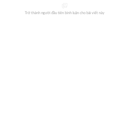
Trở thành người đầu tiên bình luận cho bài viết này
Đăng ký nhận thông tin mỗi ngày từ Oneway Radio?
ĐĂNG KÝ