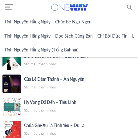
search
Tĩnh Nguyện Hằng Ngày
Chúc Bé Ngủ Ngon
Tĩnh Nguyện Hằng Ngày
Đọc Sách Cùng Bạn
Chỉ Bởi Đức Tin
Lờ
SẮC MÀU THÁNH NHẠC
Tĩnh Nguyện Hằng Ngày (Tiếng Bahnar)
Đêm Chúa Vào Đời – Quốc Khánh
Sắc màu thánh nhạc
Của Lễ Đêm Thánh – Ân Nguyễn
Sắc màu thánh nhạc
Hy Vọng Đã Đến – Tiểu Linh
Sắc màu thánh nhạc
Chúa Giê-Xu Là Tình Yêu – Du La
Sắc màu thánh nhạc