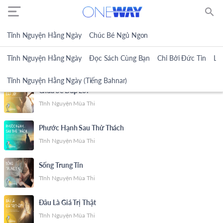
search
Tĩnh Nguyện Hằng Ngày
Chúc Bé Ngủ Ngon
Tĩnh Nguyện Hằng Ngày
Đọc Sách Cùng Bạn
Chỉ Bởi Đức Tin
Lờ
TĨNH NGUYỆN MÙA THI
Tĩnh Nguyện Hằng Ngày (Tiếng Bahnar)
Chúa Sẽ Đáp Lời
Tĩnh Nguyện Mùa Thi
Phước Hạnh Sau Thử Thách
Tĩnh Nguyện Mùa Thi
Sống Trung Tín
Tĩnh Nguyện Mùa Thi
Đâu Là Giá Trị Thật
Tĩnh Nguyện Mùa Thi