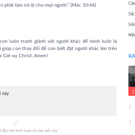
Cảm
ì phải làm nô lệ cho mọi người.” (Mác 10:44)
Sắc
Sốn
Niề
ờ con luôn tranh giành với người khác để mình luôn là
Bài
 giúp con thay đổi để con biết đặt người khác lên trên
 Giê-xu Christ. Amen!
RA
Bài
Tư 
Câu
Giớ
1
t này
Top
2
Sau
Cuộ
3
Lời
 đầu tiên bình luận cho bài viết này