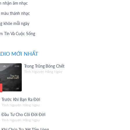
 nhận âm nhạc
 màu thánh nhạc
g khỏe mỗi ngày
m Tin Và Cuộc Sống
 Hát Yêu Thích
DIO MỚI NHẤT
 Hát Theo Yêu Cầu
Vấn 247
Trong Trũng Bóng Chết
Tĩnh Nguyện Hằng Ngày
 Chuyện Phúc Âm
i Thiệu Album
 Christian Songs
Trước Khi Bạn Ra Đời
 Giờ Làm
Tĩnh Nguyện Hằng Ngày
Đầu Tư Cho Cõi Đời Đời
c sống Mến Yêu
Tĩnh Nguyện Hằng Ngày
 yêu thương
Khi Chúa Tra Xét Tấm Lòng