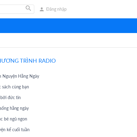
search
person
Đăng nhập
HƯƠNG TRÌNH RADIO
h Nguyện Hằng Ngày
 sách cùng bạn
 bởi đức tin
 sống hằng ngày
c bé ngủ ngon
yện kể cuối tuần