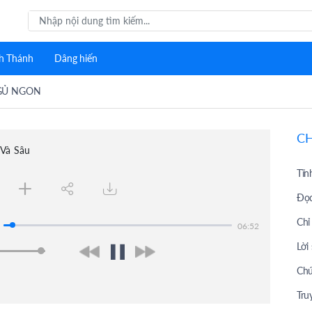
h Thánh
Dâng hiến
GỦ NGON
C
 Và Sâu
Tĩn
Đọc
Chỉ
06:52
Lời
Chú
Tru