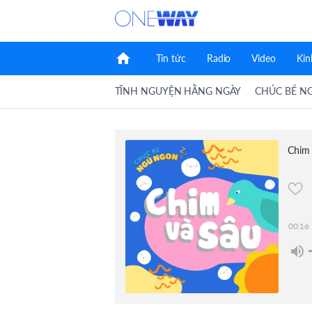
home
Tin tức
Radio
Video
Kin
TĨNH NGUYỆN HẰNG NGÀY
CHÚC BÉ N
Chim
00:16