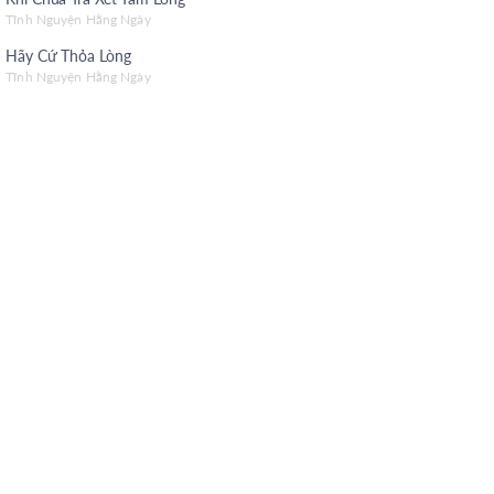
h Nguyện Mùa Thi
Tĩnh Nguyện Hằng Ngày
Hãy Cứ Thỏa Lòng
g Theo Đúng Mục Đích
Tĩnh Nguyện Hằng Ngày
h Nguyện Hằng Ngày (Tiếng Hoa)
h Nguyện Hằng Ngày (Tiếng H’Mông)
h Nguyện Hằng Ngày (Tiếng K'Ho)
h Nguyện Hằng Ngày (Tiếng Jarai)
h Nguyện Hằng Ngày (Tiếng Bahnar)
ĐĂNG KÝ