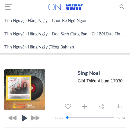
search
Tĩnh Nguyện Hằng Ngày
Chúc Bé Ngủ Ngon
Tĩnh Nguyện Hằng Ngày
Đọc Sách Cùng Bạn
Chỉ Bởi Đức Tin
Lờ
Tĩnh Nguyện Hằng Ngày (Tiếng Bahnar)
Sing Noel
Giới Thiệu Album 17030
00:00
59:54