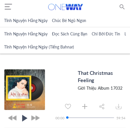
search
Tĩnh Nguyện Hằng Ngày
Chúc Bé Ngủ Ngon
Tĩnh Nguyện Hằng Ngày
Đọc Sách Cùng Bạn
Chỉ Bởi Đức Tin
Lờ
Tĩnh Nguyện Hằng Ngày (Tiếng Bahnar)
That Christmas
Feeling
Giới Thiệu Album 17032
00:00
59:54