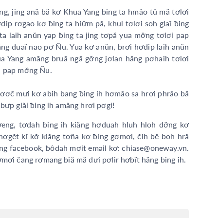
, jing ană bă kơ Khua Yang ƀing ta hmâo tŭ mă tơlơi
p rơgao kơ ƀing ta hiư̆m pă, khul tơlơi soh glaĭ ƀing
g ta laih anŭn yap ƀing ta jing tơpă yua mơ̆ng tơlơi pap
̆ng đuaĭ nao pơ Ñu. Yua kơ anŭn, brơi hơdip laih anŭn
 Yang amăng bruă ngă gơ̆ng jơlan hăng pơhaih tơlơi
ơi pap mơ̆ng Ñu.
ơơc̆ mưi kơ abih bang ƀing ih hơmâo sa hrơi phrâo bă
bưp glăi ƀing ih amăng hrơi pơgi!
eng, tơdah ƀing ih kiăng hơduah hluh hloh dơ̆ng kơ
gĕt kĭ kơ̆ kiăng tơña kơ ƀing gơmơi, c̆ih bĕ boh hră
ăng facebook, ƀôdah mơit email kơ: chiase@oneway.vn.
ơmơi čang rơmang biă mă dưi pơlir hơbĭt hăng ƀing ih.