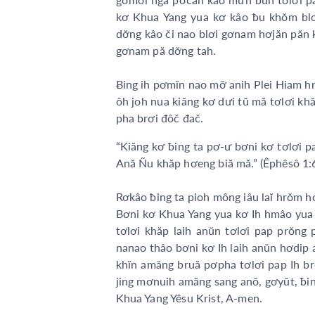
kơ Khua Yang yua kơ kâo ƀu khŏm blơ
dơ̆ng kâo či nao blơi gơnam hơjăn păn 
gơnam pă dơ̆ng tah.
Ƀing ih pơmĭn nao mơ̆ anih Plei Hiam h
ôh joh nua kiăng kơ dưi tŭ mă tơlơi k
pha brơi đôč đač.
“Kiăng kơ ƀing ta pơ-ư bơni kơ tơlơi
Ană Ñu khăp hơeng biă mă.” (Êphêsô 1:
Rơkâo ƀing ta pioh mông iâu laĭ hrŏm hơ
Bơni kơ Khua Yang yua kơ Ih hmâo yua 
tơlơi khăp laih anŭn tơlơi pap prŏ
nanao thâo bơni kơ Ih laih anŭn hơdip
khĭn amăng bruă pơpha tơlơi pap Ih b
jing mơnuih amăng sang anŏ, gơyŭt, ƀing
Khua Yang Yêsu Krist, A-men.