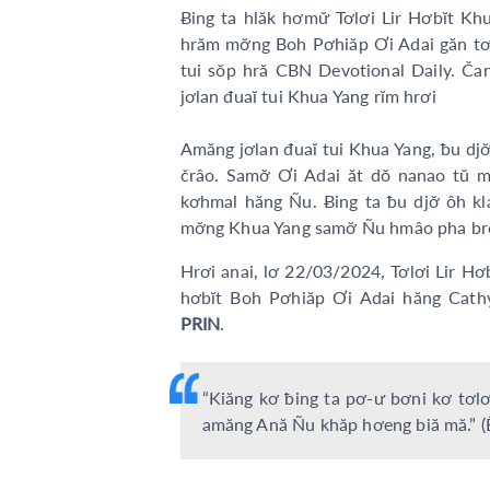
Ƀing ta hlăk hơmư̆ Tơlơi Lir Hơbĭt K
hrăm mơ̆ng Boh Pơhiăp Ơi Adai găn t
tui sŏp hră CBN Devotional Daily. Č
jơlan đuaĭ tui Khua Yang rĭm hrơi
Amăng jơlan đuaĭ tui Khua Yang, ƀu djơ̆ 
črâo. Samơ̆ Ơi Adai ăt dŏ nanao tŭ 
kơhmal hăng Ñu. Ƀing ta ƀu djơ̆ ôh kla 
mơ̆ng Khua Yang samơ̆ Ñu hmâo pha brơ
Hrơi anai, lơ 22/03/2024, Tơlơi Lir Hơb
hơbĭt Boh Pơhiăp Ơi Adai hăng Cathy
PRIN
.
“Kiăng kơ ƀing ta pơ-ư bơni kơ tơ
amăng Ană Ñu khăp hơeng biă mă.” 