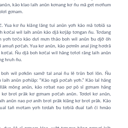
ng anŭn, kâo klao laih anŭn kơnang kơ ñu mă get mơñum
 blơi gơnam.
 Yua kơ ñu kiăng lăng tui anŭn yơh kâo mă tơbiă sa
 kơčai wil laih anŭn kâo djă kơjăp tơngan ñu. Tơdang
ŭn yơh tơčo kâo dưi mưn thâo boh wil anŭn ƀu djơ̆ ôh
ai amuñ pơčah. Yua kơ anŭn, kâo pơmĭn anai jing hơdră
čai. Ñu djă boh kơčai wil hăng tơlơi răng laih anŭn
̆ng hruh ñu.
 boh wil pơkŏn samơ̆ tal anai ñu lĕ trŭn ƀơi lŏn. Ñu
 laih anŭn pơhiăp: “Kâo ngă pơčah yơh.” Kâo laĭ hăng
” Hlăk mông anŭn, kâo rơbat nao pơ pô sĭ gơnam hăng
g kơ brơi prăk kơ gơnam pơčah anŭn. Tơdơi kơ anŭn,
ih anŭn nao pơ anih brơi prăk kiăng kơ brơi prăk. Kâo
̆ đuaĭ tañ mơtam yơh tơdah ƀu tơbiă đuaĭ tañ či hmâo
n, dua čô sĭ gơnam klao, wơ̆t tơngan hăng gơmơi laih