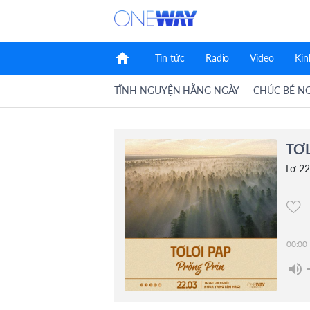
home
Tin tức
Radio
Video
Kin
TĨNH NGUYỆN HẰNG NGÀY
CHÚC BÉ N
TƠL
Lơ 2
00:00