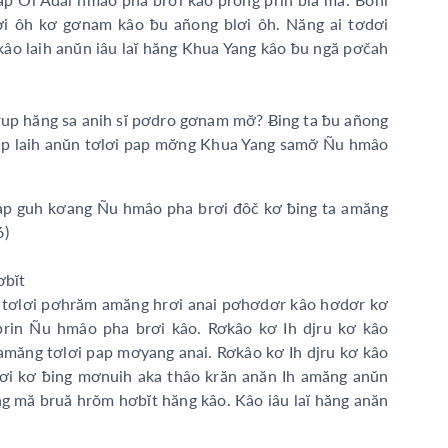
i ôh kơ gơnam kâo ƀu añong blơi ôh. Năng ai tơdơi
kâo laih anŭn iâu laĭ hăng Khua Yang kâo ƀu ngă pơčah
rup hăng sa anih sĭ pơdro gơnam mơ̆? Ƀing ta ƀu añong
hăp laih anŭn tơlơi pap mơ̆ng Khua Yang samơ̆ Ñu hmâo
 pap guh kơang Ñu hmâo pha brơi đôč kơ ƀing ta amăng
6)
bĭt
tơlơi pơhrăm amăng hrơi anai pơhơdơr kâo hơdơr kơ
ng prin Ñu hmâo pha brơi kâo. Rơkâo kơ Ih djru kơ kâo
 amăng tơlơi pap mơyang anai. Rơkâo kơ Ih djru kơ kâo
rơi kơ ƀing mơnuih aka thâo krăn anăn Ih amăng anŭn
 mă bruă hrŏm hơbĭt hăng kâo. Kâo iâu laĭ hăng anăn