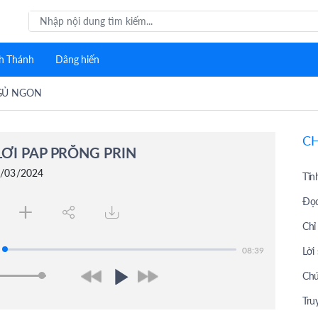
h Thánh
Dâng hiến
GỦ NGON
C
ƠI PAP PRŎNG PRIN
2/03/2024
Tĩn
Đọc
Chỉ
Lời
08:39
Chú
Tru