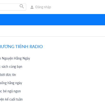
search
person
Đăng nhập
HƯƠNG TRÌNH RADIO
h Nguyện Hằng Ngày
 sách cùng bạn
 bởi đức tin
 sống hằng ngày
c bé ngủ ngon
yện kể cuối tuần