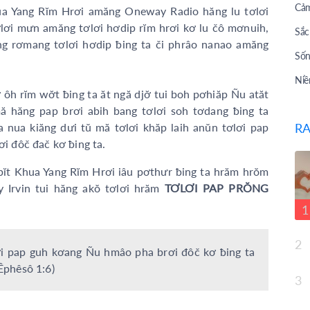
Cảm
hua Yang Rĭm Hrơi amăng Oneway Radio hăng lu tơlơi
ơlơi mưn amăng tơlơi hơdip rĭm hrơi kơ lu čô mơnuih,
Sắc
ang rơmang tơlơi hơdip ƀing ta či phrâo nanao amăng
Sốn
Niề
ôh rĭm wơ̆t ƀing ta ăt ngă djơ̆ tui boh pơhiăp Ñu atăt
Bài
mă hăng pap brơi abih bang tơlơi soh tơdang ƀing ta
nua kiăng dưi tŭ mă tơlơi khăp laih anŭn tơlơi pap
RA
Bài
i đôč đač kơ ƀing ta.
Tư 
ĭt Khua Yang Rĭm Hrơi iâu pơthưr ƀing ta hrăm hrŏm
Câu
 Irvin tui hăng akŏ tơlơi hrăm
TƠLƠI PAP PRŎNG
Giớ
1
Top
2
Sau
lơi pap guh kơang Ñu hmâo pha brơi đôč kơ ƀing ta
(Êphêsô 1:6)
Cuộ
3
Lời