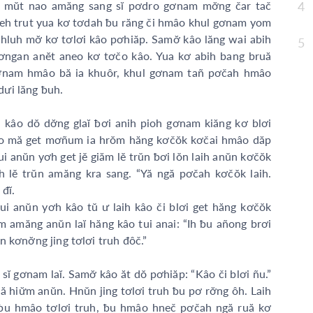
 mŭt nao amăng sang sĭ pơdro gơnam mơ̆ng čar tač
4
Tĩn
deh trut yua kơ tơdah ƀu răng či hmâo khul gơnam yom
Sốn
hluh mơ̆ kơ tơlơi kâo pơhiăp. Samơ̆ kâo lăng wai abih
5
 tơngan anĕt aneo kơ tơčo kâo. Yua kơ abih bang bruă
Tĩn
 gơnam hmâo bă ia khuôr, khul gơnam tañ pơčah hmâo
Tĩn
ưi lăng ƀuh.
Tĩn
âo dŏ dơ̆ng glaĭ ƀơi anih pioh gơnam kiăng kơ blơi
Tĩn
ao mă get mơñum ia hrŏm hăng kơčŏk kơčai hmâo dăp
anŭn yơh get jĕ giăm lĕ trŭn ƀơi lŏn laih anŭn kơčŏk
Tĩn
 lĕ trŭn amăng kra sang. “Yă ngă pơčah kơčŏk laih.
đĭ.
tui anŭn yơh kâo tŭ ư laih kâo či blơi get hăng kơčŏk
amăng anŭn laĭ hăng kâo tui anai: “Ih ƀu añong brơi
̆n kơnơ̆ng jing tơlơi truh đôč.”
ĭ gơnam laĭ. Samơ̆ kâo ăt dŏ pơhiăp: “Kâo či blơi ñu.”
̆ hiư̆m anŭn. Hnŭn jing tơlơi truh ƀu pơ rơ̆ng ôh. Laih
ƀu hmâo tơlơi truh, ƀu hmâo hneč pơčah ngă ruă kơ