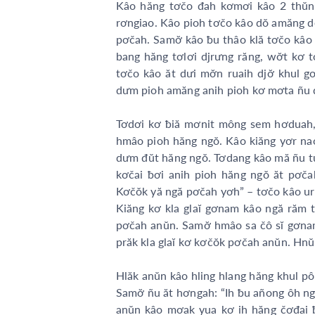
Kâo hăng tơčo đah kơmơi kâo 2 thŭn
rơngiao. Kâo pioh tơčo kâo dŏ amăng 
pơčah. Samơ̆ kâo ƀu thâo klă tơčo kâo 
bang hăng tơlơi djrưng răng, wơ̆t kơ
tơčo kâo ăt dưi mơ̆n ruaih djơ̆ khul
dưm pioh amăng anih pioh kơ mơta ñu d
Tơdơi kơ ƀiă mơnit mông sem hơduah, k
hmâo pioh hăng ngŏ. Kâo kiăng yơr n
dưm đŭt hăng ngŏ. Tơdang kâo mă ñu tui 
kơčai ƀơi anih pioh hăng ngŏ ăt pơčah
Kơčŏk yă ngă pơčah yơh” – tơčo kâo ur 
Kiăng kơ kla glaĭ gơnam kâo ngă răm 
pơčah anŭn. Samơ̆ hmâo sa čô sĭ gơnam 
prăk kla glaĭ kơ kơčŏk pơčah anŭn. Hnu
Hlăk anŭn kâo hling hlang hăng khul pô s
Samơ̆ ñu ăt hơngah: “Ih ƀu añong ôh nga
anŭn kâo mơak yua kơ ih hăng čơđai 