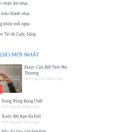
 nhận âm nhạc
 màu thánh nhạc
g khỏe mỗi ngày
m Tin Và Cuộc Sống
 Hát Yêu Thích
DIO MỚI NHẤT
 Hát Theo Yêu Cầu
Vấn 247
Được Cứu Bởi Tình Yêu
Thương
 Chuyện Phúc Âm
Tĩnh Nguyện Hằng Ngày
i Thiệu Album
 Christian Songs
Trong Trũng Bóng Chết
 Giờ Làm
Tĩnh Nguyện Hằng Ngày
Trước Khi Bạn Ra Đời
c sống Mến Yêu
Tĩnh Nguyện Hằng Ngày
 yêu thương
Đầu Tư Cho Cõi Đời Đời