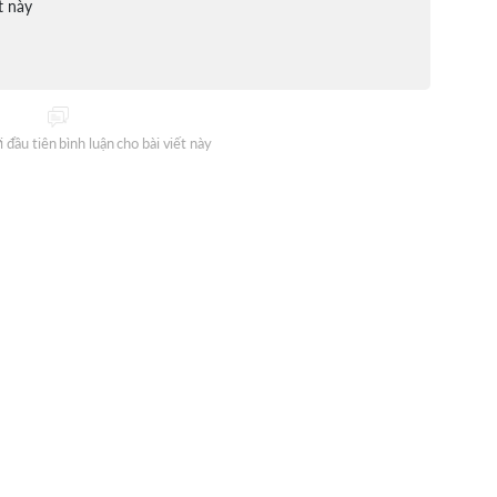
t này
 đầu tiên bình luận cho bài viết này
eway Radio?