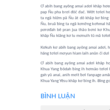
Ơ abih bang ayŏng amai adơi khăp hơeng
pap Ñu pha brơi đôč đač. Wơ̆t tơlơi hơdi
ta ngă hiư̆m pă Ñu ăt dŏ khăp kơ ƀin
Ñu, bruă ƀing ta ngă kơnơ̆ng kơhmal ha
pơrơđah bĕ pran jua thâo bơni kơ Khua
khăp Ñu kiăng kơ lu mơnuih tŭ mă tơl
Kơkuh kơ abih bang ayŏng amai adơi, h
hăng tơlơi mơyun hiam laih anŭn c̆i dưi 
Ơ abih bang ayŏng amai adơi khăp hơ
Khua Yang ƀôdah ƀing ih hơmâo tơlơi hơ
gah yŭ anai, anih mơit ƀơi fanpage am
Khua Yang Yêsu khăp kơ ƀing ih. Ƀing g
BÌNH LUẬN