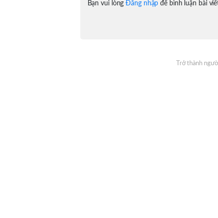
Bạn vui lòng
Đăng nhập
để bình luận bài viế
Trở thành người
Đăng ký nhận thông tin mỗi ngày từ On