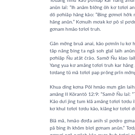
anŭn laĭ: “Ih anăm ƀlơ̆ng ôh kơ tơlơi 
dŏ pơhiăp hăng kâo: “Ƀing gơmơi hơ
hăng anŭn.” Kơnuih mơak kơ pô sĭ pơdr
gơnam hmâo tơlơi truh.
Găn mơ̆ng bruă anai, kâo pơmĭn lu kơ 
tăp năng ƀing ta ngă soh glaĭ laih anu
pơhiăp Ñu atăt črâo. Samơ̆ Ñu klao lai
Yang yua kơ amăng tơlơi truh kar hăng 
tơdang tŭ mă tơlơi pap prŏng prĭn mơ̆
Khua ding kơna Pôl hmâo mưn găn laih 
amăng II Kôrantô 12:9: “Samơ̆ Ñu laĭ: 
Kâo dưi jing tum klă amăng tơlơi tơdu 
kơ khul tơlơi tơdu kâo, kiăng kơ tơlơi d
Biă mă, hmâo đơđa anih sĭ pơdro gơ
pă ƀing ih khŏm blơi gơnam anŭn.” T
gơmơi ngă pơčah kâo mưn ƀuh tơlơi pap