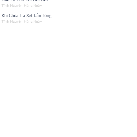
h Nguyện Mùa Thi
Tĩnh Nguyện Hằng Ngày
Khi Chúa Tra Xét Tấm Lòng
g Theo Đúng Mục Đích
Tĩnh Nguyện Hằng Ngày
h Nguyện Hằng Ngày (Tiếng Hoa)
h Nguyện Hằng Ngày (Tiếng H’Mông)
h Nguyện Hằng Ngày (Tiếng K'Ho)
h Nguyện Hằng Ngày (Tiếng Jarai)
h Nguyện Hằng Ngày (Tiếng Bahnar)