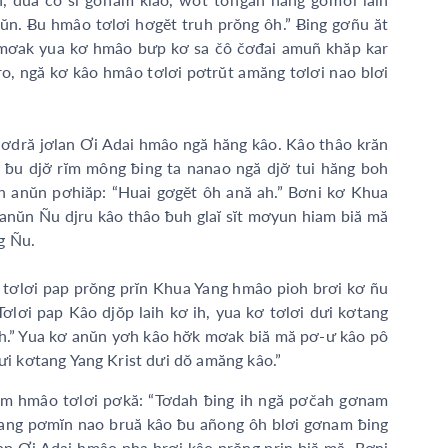
anŭn. Ƀu hmâo tơlơi hơgĕt truh prŏng ôh.” Ƀing gơñu ăt
̆k mơak yua kơ hmâo bưp kơ sa čô čơđai amuñ khăp kar
o, ngă kơ kâo hmâo tơlơi pơtrŭt amăng tơlơi nao blơi
hơdră jơlan Ơi Adai hmâo ngă hăng kâo. Kâo thâo krăn
̆n ƀu djơ̆ rĭm mông ƀing ta nanao ngă djơ̆ tui hăng boh
h anŭn pơhiăp: “Huai gơgĕt ôh ană ah.” Bơni kơ Khua
anŭn Ñu djru kâo thâo ƀuh glaĭ sĭt mơyun hiam biă mă
ng Ñu.
tơlơi pap prŏng prĭn Khua Yang hmâo pioh brơi kơ ñu
“Tơlơi pap Kâo djŏp laih kơ ih, yua kơ tơlơi dưi kơtang
ih.” Yua kơ anŭn yơh kâo hơ̆k mơak biă mă pơ-ư kâo pô
ưi kơtang Yang Krist dưi dŏ amăng kâo.”
nam hmâo tơlơi pơkă: “Tơdah ƀing ih ngă pơčah gơnam
ơdang pơmĭn nao bruă kâo ƀu añong ôh blơi gơnam ƀing
 Ơi Adai hmâo pha brơi kâo prŏng prin biă mă. Bơni