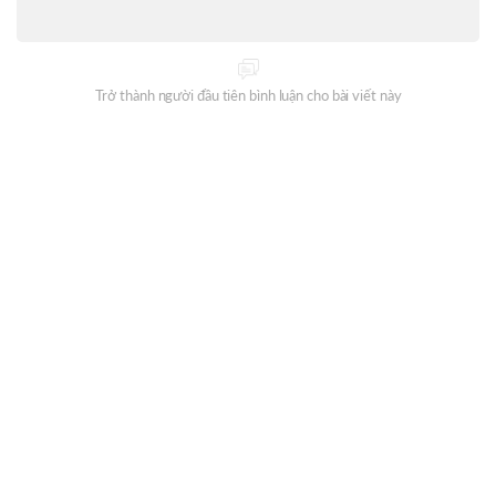
Trở thành người đầu tiên bình luận cho bài viết này
Đăng ký nhận thông tin mỗi ngày từ Oneway Radio?