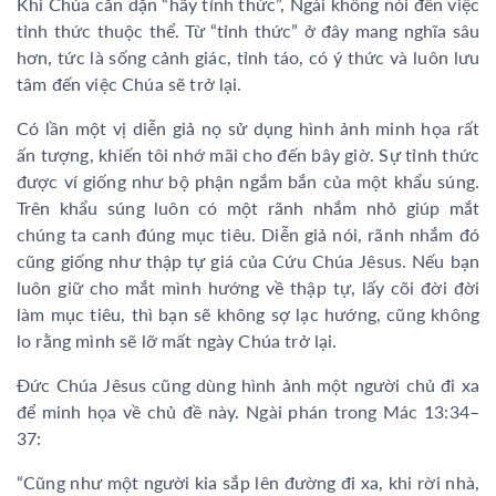
Khi Chúa căn dặn “hãy tỉnh thức”, Ngài không nói đến việc
tỉnh thức thuộc thể. Từ “tỉnh thức” ở đây mang nghĩa sâu
hơn, tức là sống cảnh giác, tỉnh táo, có ý thức và luôn lưu
tâm đến việc Chúa sẽ trở lại.
Có lần một vị diễn giả nọ sử dụng hình ảnh minh họa rất
ấn tượng, khiến tôi nhớ mãi cho đến bây giờ. Sự tỉnh thức
được ví giống như bộ phận ngắm bắn của một khẩu súng.
Trên khẩu súng luôn có một rãnh nhắm nhỏ giúp mắt
chúng ta canh đúng mục tiêu. Diễn giả nói, rãnh nhắm đó
cũng giống như thập tự giá của Cứu Chúa Jêsus. Nếu bạn
luôn giữ cho mắt mình hướng về thập tự, lấy cõi đời đời
làm mục tiêu, thì bạn sẽ không sợ lạc hướng, cũng không
lo rằng mình sẽ lỡ mất ngày Chúa trở lại.
Đức Chúa Jêsus cũng dùng hình ảnh một người chủ đi xa
để minh họa về chủ đề này. Ngài phán trong Mác 13:34–
37:
“Cũng như một người kia sắp lên đường đi xa, khi rời nhà,