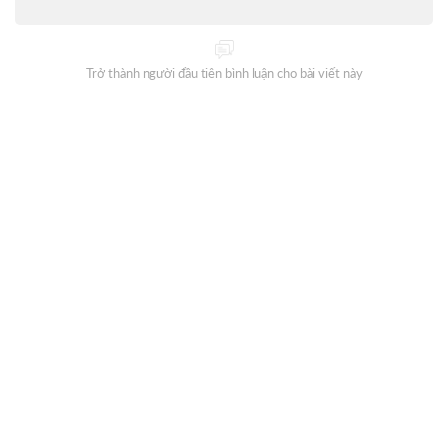
Trở thành người đầu tiên bình luận cho bài viết này
Đăng ký nhận thông tin mỗi ngày từ Oneway Radio?