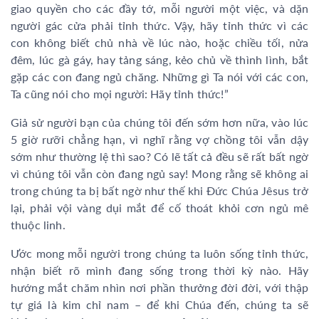
giao quyền cho các đầy tớ, mỗi người một việc, và dặn
người gác cửa phải tỉnh thức. Vậy, hãy tỉnh thức vì các
con không biết chủ nhà về lúc nào, hoặc chiều tối, nửa
đêm, lúc gà gáy, hay tảng sáng, kẻo chủ về thình lình, bắt
gặp các con đang ngủ chăng. Những gì Ta nói với các con,
Ta cũng nói cho mọi người: Hãy tỉnh thức!”
Giả sử người bạn của chúng tôi đến sớm hơn nữa, vào lúc
5 giờ rưỡi chẳng hạn, vì nghĩ rằng vợ chồng tôi vẫn dậy
sớm như thường lệ thì sao? Có lẽ tất cả đều sẽ rất bất ngờ
vì chúng tôi vẫn còn đang ngủ say! Mong rằng sẽ không ai
trong chúng ta bị bất ngờ như thế khi Đức Chúa Jêsus trở
lại, phải vội vàng dụi mắt để cố thoát khỏi cơn ngủ mê
thuộc linh.
Ước mong mỗi người trong chúng ta luôn sống tỉnh thức,
nhận biết rõ mình đang sống trong thời kỳ nào. Hãy
hướng mắt chăm nhìn nơi phần thưởng đời đời, với thập
tự giá là kim chỉ nam – để khi Chúa đến, chúng ta sẽ