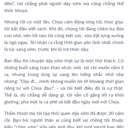
đêm”, tôi chẳng phải người dậy sớm mà cũng chẳng thể
thức khuya.
Nhưng rồi có một lần, Chúa cảm động lòng tôi, thúc giục
tôi bắt đầu viết sách. Khi đó, chúng tôi đang chăm ba đứa
con nhỏ, nên tối nào tôi cũng kiệt sức, vừa đặt lưng xuống
là ngủ ngay. Tôi nhận ra rằng thời gian yên tĩnh nhất chính
là lúc sáng sớm, trước khi lũ trẻ thức dậy.
Ban đầu thì chuyện dậy sớm thật sự là một thử thách. Có
những buổi sáng toàn thân nhức mỏi, tôi chỉ muốn nằm lì
ra, nhưng trong lòng lại vang lên tiếng nhắc nhở nhẹ
nhàng: “Dậy đi… mình không muốn bỏ lỡ khoảng thời gian
riêng tư với Chúa đâu!” – và tôi biết điều đó là sự thật.
Thế là, dù chẳng dễ dàng gì, tôi vẫn cố gắng lết ra khỏi
giường, pha một ly cà phê và bắt đầu ngày mới với Chúa.
Thấm thoát mà tôi tập thói quen dậy sớm đã được 20 năm
rồi. Bạn bè, người thân ai cũng biết vợ chồng tôi thuộc
kiểu “chim sớm”. Vậy nên mới đây, khi một người bạn đến