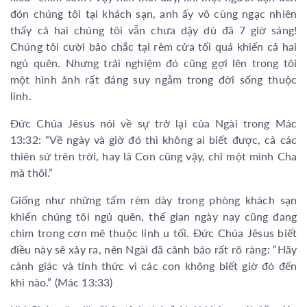
đón chúng tôi tại khách sạn, anh ấy vô cùng ngạc nhiên
thấy cả hai chúng tôi vẫn chưa dậy dù đã 7 giờ sáng!
Chúng tôi cười bảo chắc tại rèm cửa tối quá khiến cả hai
ngủ quên. Nhưng trải nghiệm đó cũng gợi lên trong tôi
một hình ảnh rất đáng suy ngẫm trong đời sống thuộc
linh.
Đức Chúa Jêsus nói về sự trở lại của Ngài trong Mác
13:32: “Về ngày và giờ đó thì không ai biết được, cả các
thiên sứ trên trời, hay là Con cũng vậy, chỉ một mình Cha
mà thôi.”
Giống như những tấm rèm dày trong phòng khách sạn
khiến chúng tôi ngủ quên, thế gian ngày nay cũng đang
chìm trong cơn mê thuộc linh u tối. Đức Chúa Jêsus biết
điều này sẽ xảy ra, nên Ngài đã cảnh báo rất rõ ràng: “Hãy
cảnh giác và tỉnh thức vì các con không biết giờ đó đến
khi nào.” (Mác 13:33)