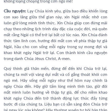
không loạng choạng trong cơn ngủ mê!
Cầu nguyện:
Lạy Chúa kính yêu, giữa bao điều khiến lòng
con xao lãng giữa thế gian này, xin Ngài nhắc nhở con
luôn giữ lòng mình tỉnh thức. Xin Chúa giúp con đừng mải
chạy theo những lịch trình dày đặc của cuộc đời, mà quên
mất rằng Ngài có thể trở lại bất cứ lúc nào. Xin Chúa đánh
thức tâm linh con, hướng đôi mắt con về phía thập tự giá
Ngài, hầu cho con sống mỗi ngày trong sự mong đợi và
khao khát ngày Ngài trở lại. Con thành kính cầu nguyện
trong danh Chúa Jêsus Christ, A-men.
Quý thính giả thân mến, đừng để đến khi Chúa trở lại,
chúng ta mới vội vàng dụi mắt và cố gắng thoát khỏi cơn
ngủ mê. Hãy sống mỗi ngày như thể hôm nay chính là
ngày Chúa đến. Hãy giữ tấm lòng mình tỉnh táo, giữ đôi
mắt mình luôn hướng về thập tự giá, để cho niềm khao
khát ngày Chúa đến trở thành động lực thúc đẩy từng
bước đi của chúng ta. Liệu bạn có sẵn sàng đón Chúa trở
lại ngay lúc này không? Hãy thường xuyên tự hỏi bản thân