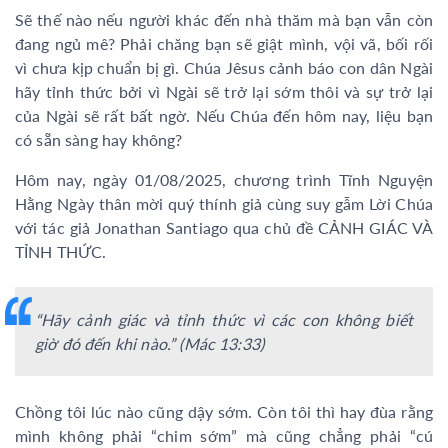
Sẽ thế nào nếu người khác đến nhà thăm mà bạn vẫn còn
đang ngủ mê? Phải chăng bạn sẽ giật mình, vội vã, bối rối
vì chưa kịp chuẩn bị gì. Chúa Jêsus cảnh báo con dân Ngài
hãy tỉnh thức bởi vì Ngài sẽ trở lại sớm thôi và sự trở lại
của Ngài sẽ rất bất ngờ. Nếu Chúa đến hôm nay, liệu bạn
có sẵn sàng hay không?
Hôm nay, ngày 01/08/2025, chương trình Tĩnh Nguyện
Hằng Ngày thân mời quý thính giả cùng suy gẫm Lời Chúa
với tác giả Jonathan Santiago qua chủ đề CẢNH GIÁC VÀ
TỈNH THỨC.
“Hãy cảnh giác và tỉnh thức vì các con không biết
giờ đó đến khi nào.” (Mác 13:33)
Chồng tôi lúc nào cũng dậy sớm. Còn tôi thì hay đùa rằng
mình không phải “chim sớm” mà cũng chẳng phải “cú