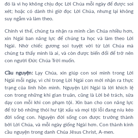
đó là vì họ không chịu đọc Lời Chúa mỗi ngày để được soi
xét; hoặc có dành thì giờ đọc Lời Chúa, nhưng lại không
suy ngẫm và làm theo.
Chính vì thế, chúng ta nhận ra mình cần Chúa nhiều hơn,
xin Ngài ban năng lực để chúng ta học và làm theo Lời
Ngài. Nhờ chiếc gương soi tuyệt vời từ Lời Chúa mà
chúng ta thấy mình là ai, và còn được biến đổi để trở nên
con người Đức Chúa Trời muốn.
Cầu nguyện:
Lạy Chúa, xin giúp con soi mình trong Lời
Ngài mỗi ngày, vì chỉ trong Lời Ngài con mới nhận ra thực
trạng của linh hồn mình. Nguyện Lời Ngài là lời khích lệ
con trong những khi gian truân, cũng là Lời bẻ trách, sửa
dạy con mỗi khi con phạm tội. Xin ban cho con năng lực
để từ bỏ những thói hư tật xấu và mọi tội lỗi đang níu kéo
đời sống con. Nguyện đời sống con được trưởng thành
bởi Lời Chúa, và mỗi ngày giống Ngài hơn. Con thành kính
cầu nguyện trong danh Chúa Jêsus Christ, A-men.