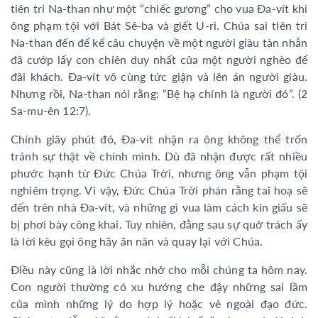
tiên tri Na-than như một “chiếc gương” cho vua Đa-vít khi
ông phạm tội với Bát Sê-ba và giết U-ri. Chúa sai tiên tri
Na-than đến để kể câu chuyện về một người giàu tàn nhẫn
đã cướp lấy con chiên duy nhất của một người nghèo để
đãi khách. Đa-vít vô cùng tức giận và lên án người giàu.
Nhưng rồi, Na-than nói rằng: “Bệ hạ chính là người đó”. (2
Sa-mu-ên 12:7).
Chính giây phút đó, Đa-vít nhận ra ông không thể trốn
tránh sự thật về chính mình. Dù đã nhận được rất nhiều
phước hạnh từ Đức Chúa Trời, nhưng ông vẫn phạm tội
nghiêm trọng. Vì vậy, Đức Chúa Trời phán rằng tai hoạ sẽ
đến trên nhà Đa-vít, và những gì vua làm cách kín giấu sẽ
bị phơi bày công khai. Tuy nhiên, đằng sau sự quở trách ấy
là lời kêu gọi ông hãy ăn năn và quay lại với Chúa.
Điều này cũng là lời nhắc nhở cho mỗi chúng ta hôm nay.
Con người thường có xu hướng che đậy những sai lầm
của mình những lý do hợp lý hoặc vẻ ngoài đạo đức.