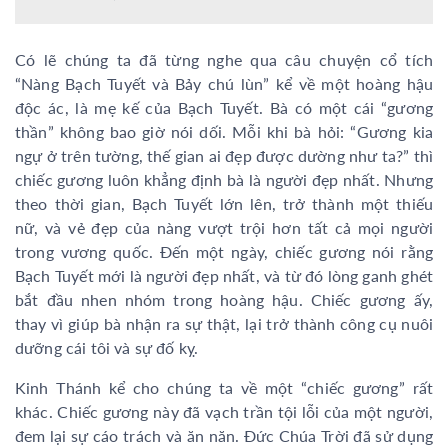
Có lẽ chúng ta đã từng nghe qua câu chuyện cổ tích
“Nàng Bạch Tuyết và Bảy chú lùn” kể về một hoàng hậu
độc ác, là mẹ kế của Bạch Tuyết. Bà có một cái “gương
thần” không bao giờ nói dối. Mỗi khi bà hỏi: “Gương kia
ngự ở trên tường, thế gian ai đẹp được dường như ta?” thì
chiếc gương luôn khẳng định bà là người đẹp nhất. Nhưng
theo thời gian, Bạch Tuyết lớn lên, trở thành một thiếu
nữ, và vẻ đẹp của nàng vượt trội hơn tất cả mọi người
trong vương quốc. Đến một ngày, chiếc gương nói rằng
Bạch Tuyết mới là người đẹp nhất, và từ đó lòng ganh ghét
bắt đầu nhen nhóm trong hoàng hậu. Chiếc gương ấy,
thay vì giúp bà nhận ra sự thật, lại trở thành công cụ nuôi
dưỡng cái tôi và sự đố kỵ.
Kinh Thánh kể cho chúng ta về một “chiếc gương” rất
khác. Chiếc gương này đã vạch trần tội lỗi của một người,
đem lại sự cáo trách và ăn năn. Đức Chúa Trời đã sử dụng