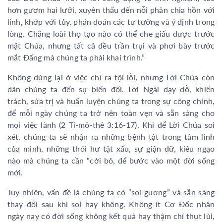
hơn gươm hai lưỡi, xuyên thấu đến nỗi phân chia hồn với
linh, khớp với tủy, phán đoán các tư tưởng và ý định trong
lòng. Chẳng loài thọ tạo nào có thể che giấu được trước
mặt Chúa, nhưng tất cả đều trần trụi và phơi bày trước
mắt Đấng mà chúng ta phải khai trình.”
Không dừng lại ở việc chỉ ra tội lỗi, nhưng Lời Chúa còn
dẫn chúng ta đến sự biến đổi. Lời Ngài dạy dỗ, khiển
trách, sửa trị và huấn luyện chúng ta trong sự công chính,
để mỗi ngày chúng ta trở nên toàn vẹn và sẵn sàng cho
mọi việc lành (2 Ti-mô-thê 3:16-17). Khi để Lời Chúa soi
xét, chúng ta sẽ nhận ra những bệnh tật trong tâm linh
của mình, những thói hư tật xấu, sự giận dữ, kiêu ngạo
nào mà chúng ta cần “cởi bỏ, để bước vào một đời sống
mới.
Tuy nhiên, vấn đề là chúng ta có “soi gương” và sẵn sàng
thay đổi sau khi soi hay không. Không ít Cơ Đốc nhân
ngày nay có đời sống không kết quả hay thậm chí thụt lùi,