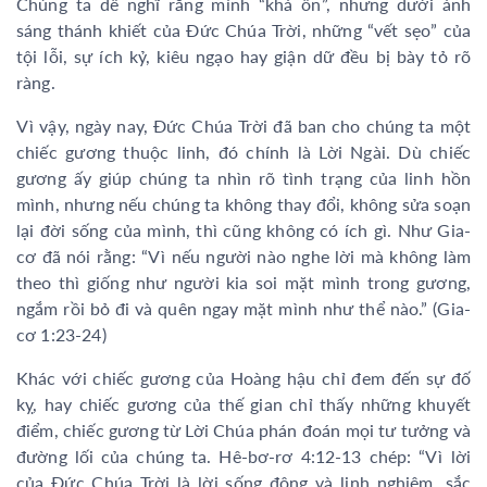
Chúng ta dễ nghĩ rằng mình “khá ổn”, nhưng dưới ánh
sáng thánh khiết của Đức Chúa Trời, những “vết sẹo” của
tội lỗi, sự ích kỷ, kiêu ngạo hay giận dữ đều bị bày tỏ rõ
ràng.
Vì vậy, ngày nay, Đức Chúa Trời đã ban cho chúng ta một
chiếc gương thuộc linh, đó chính là Lời Ngài. Dù chiếc
gương ấy giúp chúng ta nhìn rõ tình trạng của linh hồn
mình, nhưng nếu chúng ta không thay đổi, không sửa soạn
lại đời sống của mình, thì cũng không có ích gì. Như Gia-
cơ đã nói rằng: “Vì nếu người nào nghe lời mà không làm
theo thì giống như người kia soi mặt mình trong gương,
ngắm rồi bỏ đi và quên ngay mặt mình như thể nào.” (Gia-
cơ 1:23-24)
Khác với chiếc gương của Hoàng hậu chỉ đem đến sự đố
kỵ, hay chiếc gương của thế gian chỉ thấy những khuyết
điểm, chiếc gương từ Lời Chúa phán đoán mọi tư tưởng và
đường lối của chúng ta. Hê-bơ-rơ 4:12-13 chép: “Vì lời
của Đức Chúa Trời là lời sống động và linh nghiệm, sắc