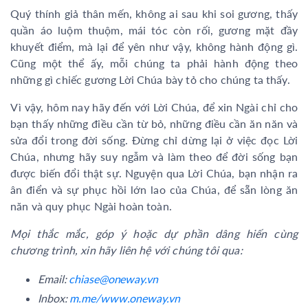
Quý thính giả thân mến, không ai sau khi soi gương, thấy
quần áo luộm thuộm, mái tóc còn rối, gương mặt đầy
khuyết điểm, mà lại để yên như vậy, không hành động gì.
Cũng một thể ấy, mỗi chúng ta phải hành động theo
những gì chiếc gương Lời Chúa bày tỏ cho chúng ta thấy.
Vì vậy, hôm nay hãy đến với Lời Chúa, để xin Ngài chỉ cho
bạn thấy những điều cần từ bỏ, những điều cần ăn năn và
sửa đổi trong đời sống. Đừng chỉ dừng lại ở việc đọc Lời
Chúa, nhưng hãy suy ngẫm và làm theo để đời sống bạn
được biến đổi thật sự. Nguyện qua Lời Chúa, bạn nhận ra
ân điển và sự phục hồi lớn lao của Chúa, để sẵn lòng ăn
năn và quy phục Ngài hoàn toàn.
Mọi thắc mắc, góp ý hoặc dự phần dâng hiến cùng
chương trình, xin hãy liên hệ với chúng tôi qua:
Email:
chiase@oneway.vn
Inbox:
m.me/www.oneway.vn