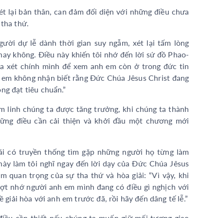
xét lại bản thân, can đảm đối diện với những điều chưa
 tha thứ.
ười dự lễ dành thời gian suy ngẫm, xét lại tấm lòng
 hay không. Điều này khiến tôi nhớ đến lời sứ đồ Phao-
tra xét chính mình để xem anh em còn ở trong đức tin
 em không nhận biết rằng Đức Chúa Jêsus Christ đang
ng đạt tiêu chuẩn.”
 linh chúng ta được tăng trưởng, khi chúng ta thành
những điều cần cải thiện và khởi đầu một chương mới
ái có truyền thống tìm gặp những người họ từng làm
này làm tôi nghĩ ngay đến lời dạy của Đức Chúa Jêsus
 quan trọng của sự tha thứ và hòa giải: “Vì vậy, khi
ợt nhớ người anh em mình đang có điều gì nghịch với
ề giải hòa với anh em trước đã, rồi hãy đến dâng tế lễ.”
 điều cần thiết nếu chúng ta muốn giữ mối tương giao