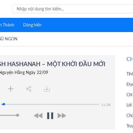
h Thánh
Dâng hiến
GỦ NGON
C
SH HASHANAH – MỘT KHỞI ĐẦU MỚI
 Nguyện Hằng Ngày 22/09
Tĩn
Đọc
Chỉ
Lời
11:28
Chú
Tru