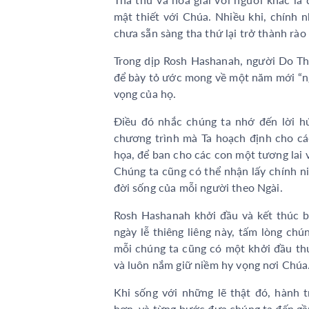
mật thiết với Chúa. Nhiều khi, chính 
chưa sẵn sàng tha thứ lại trở thành rào
Trong dịp Rosh Hashanah, người Do T
để bày tỏ ước mong về một năm mới “ng
vọng của họ.
Điều đó nhắc chúng ta nhớ đến lời hứa
chương trình mà Ta hoạch định cho các
họa, để ban cho các con một tương lai v
Chúng ta cũng có thể nhận lấy chính n
đời sống của mỗi người theo Ngài.
Rosh Hashanah khởi đầu và kết thúc 
ngày lễ thiêng liêng này, tấm lòng ch
mỗi chúng ta cũng có một khởi đầu thu
và luôn nắm giữ niềm hy vọng nơi Chúa
Khi sống với những lẽ thật đó, hành 
hơn, và từng bước đưa chúng ta đến gầ