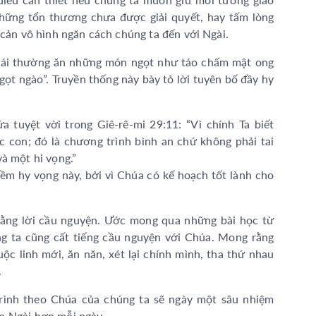
những tổn thương chưa được giải quyết, hay tấm lòng
 cản vô hình ngăn cách chúng ta đến với Ngài.
hái thường ăn những món ngọt như táo chấm mật ong
ọt ngào”. Truyền thống này bày tỏ lời tuyên bố đầy hy
 tuyệt vời trong Giê-rê-mi 29:11: “Vì chính Ta biết
 con; đó là chương trình bình an chứ không phải tai
à một hi vọng.”
iềm hy vọng này, bởi vì Chúa có kế hoạch tốt lành cho
bằng lời cầu nguyện. Ước mong qua những bài học từ
úng ta cũng cất tiếng cầu nguyện với Chúa. Mong rằng
ộc linh mới, ăn năn, xét lại chính mình, tha thứ nhau
.
trình theo Chúa của chúng ta sẽ ngày một sâu nhiệm
n Ngài hơn mỗi ngày.