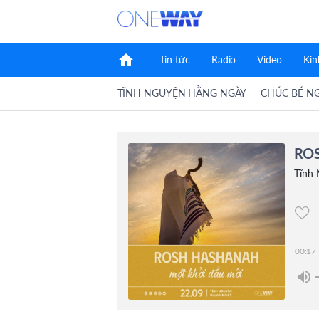
home
Tin tức
Radio
Video
Kin
TĨNH NGUYỆN HẰNG NGÀY
CHÚC BÉ N
RO
Tĩnh
00:17