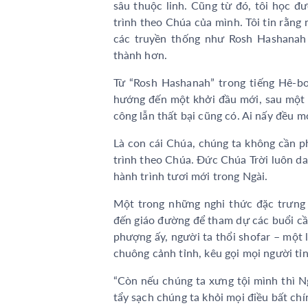
sâu thuộc linh. Cũng từ đó, tôi học đư
trình theo Chúa của mình. Tôi tin rằng 
các truyền thống như Rosh Hashanah 
thành hơn.
Từ “Rosh Hashanah” trong tiếng Hê-bơ
hướng đến một khởi đầu mới, sau một 
công lẫn thất bại cũng có. Ai nấy đều
Là con cái Chúa, chúng ta không cần p
trình theo Chúa. Đức Chúa Trời luôn d
hành trình tươi mới trong Ngài.
Một trong những nghi thức đặc trưng
đến giáo đường để tham dự các buổi cầ
phượng ấy, người ta thổi shofar – một 
chuông cảnh tỉnh, kêu gọi mọi người tỉn
“Còn nếu chúng ta xưng tội mình thì Ng
tẩy sạch chúng ta khỏi mọi điều bất chín