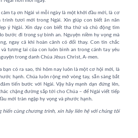
cảm tạ ơn Ngài vì mỗi ngày là một khởi đầu mới, là cơ
h trình tươi mới trong Ngài. Xin giúp con biết ăn năn
ẹp ý Ngài. Xin dạy con biết tha thứ và chủ động tìm
 do bước đi trong sự bình an. Nguyện niềm hy vọng mà
ng, ngay cả khi hoàn cảnh có đổi thay. Con tin chắc
, và tương lai của con luôn bình an trong cánh tay yêu
guyện trong danh Chúa Jêsus Christ, A-men.
 bạn có ra sao, thì hôm nay luôn là một cơ hội mới, là
hước hạnh. Chúa luôn rộng mở vòng tay, sẵn sàng bắt
 đảm tiến bước với Ngài. Vậy hãy mạnh dạn đứng lên,
 thác chặng đường sắp tới cho Chúa – để Ngài viết tiếp
đầu mới tràn ngập hy vọng và phước hạnh.
hiến cùng chương trình, xin hãy liên hệ với chúng tôi