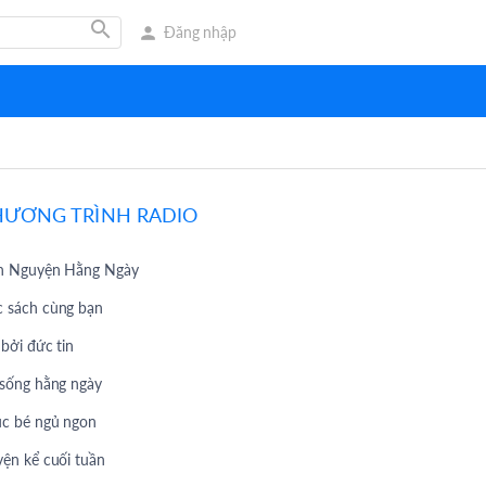
search
person
Đăng nhập
HƯƠNG TRÌNH RADIO
h Nguyện Hằng Ngày
 sách cùng bạn
 bởi đức tin
 sống hằng ngày
c bé ngủ ngon
yện kể cuối tuần