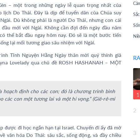
Cảm
èn – một trong những ngày lễ quan trọng nhất của
 lịch Do Thái. Đây là dịp để tuyển dân của Chúa suy
Sắc
Ngài. Dù không phải là người Do Thái, nhưng con cái
Sốn
 đầu mới với Ngài. Không cần đợi đến ngày đầu năm
 có thể bắt đầu ngay hôm nay. Đó sẽ là một bước tiến
Niề
sống lại mối tương giao sâu nhiệm với Ngài.
Bài
ình Tĩnh Nguyện Hằng Ngày thân mời quý thính giả
RA
Bài
 Dayna Lovelady qua chủ đề ROSH HASHANAH – MỘT
Tư 
Câu
Giớ
a hoạch định cho các con; đó là chương trình bình
1
o các con một tương lai và một hi vọng.” (Giê-rê-mi
Top
2
Sau
Cuộ
dịp được đi học ngắn hạn tại Israel. Chuyến đi ấy đã mở
3
Lời
 về văn hóa Do Thái: sâu sắc, sống động, và đầy chiều