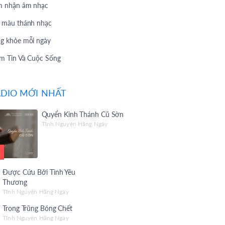
 nhận âm nhạc
 màu thánh nhạc
g khỏe mỗi ngày
m Tin Và Cuộc Sống
 Hát Yêu Thích
DIO MỚI NHẤT
 Hát Theo Yêu Cầu
Vấn 247
Quyển Kinh Thánh Cũ Sờn
Tĩnh Nguyện Hằng Ngày
 Chuyện Phúc Âm
i Thiệu Album
 Christian Songs
Được Cứu Bởi Tình Yêu
 Giờ Làm
Thương
Tĩnh Nguyện Hằng Ngày
c sống Mến Yêu
Trong Trũng Bóng Chết
 yêu thương
Tĩnh Nguyện Hằng Ngày