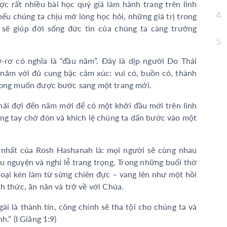
ợc rất nhiều bài học quý giá làm hành trang trên linh
Tĩn
4
nếu chúng ta chịu mở lòng học hỏi, những giá trị trong
Sốn
sẽ giúp đời sống đức tin của chúng ta càng trưởng
5
Tĩn
-rơ có nghĩa là “đầu năm”. Đây là dịp người Do Thái
Tĩn
năm với đủ cung bậc cảm xúc: vui có, buồn có, thành
Tĩn
 mong muốn được bước sang một trang mới.
Tĩn
hải đợi đến năm mới để có một khởi đầu mới trên linh
Tĩn
ang tay chờ đón và khích lệ chúng ta dấn bước vào một
 nhất của Rosh Hashanah là: mọi người sẽ cùng nhau
u nguyện và nghi lễ trang trọng. Trong những buổi thờ
loại kèn làm từ sừng chiên đực – vang lên như một hồi
h thức, ăn năn và trở về với Chúa.
ài là thành tín, công chính sẽ tha tội cho chúng ta và
h.” (I Giăng 1:9)