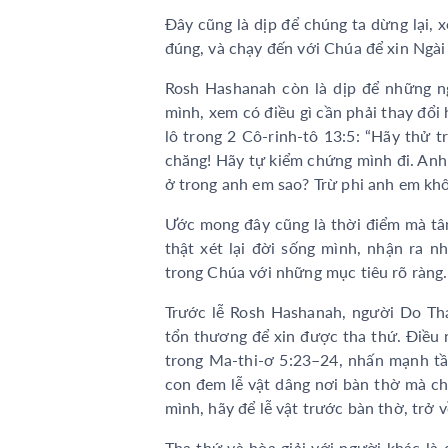
Đây cũng là dịp để chúng ta dừng lại, 
đúng, và chạy đến với Chúa để xin Ngài
Rosh Hashanah còn là dịp để những ng
mình, xem có điều gì cần phải thay đổi
lô trong 2 Cô-rinh-tô 13:5: “Hãy thử 
chăng! Hãy tự kiểm chứng mình đi. Anh
ở trong anh em sao? Trừ phi anh em khô
Ước mong đây cũng là thời điểm mà tâm
thật xét lại đời sống mình, nhận ra 
trong Chúa với những mục tiêu rõ ràng.
Trước lễ Rosh Hashanah, người Do Th
tổn thương để xin được tha thứ. Điều 
trong Ma-thi-ơ 5:23–24, nhấn mạnh tầm
con đem lễ vật dâng nơi bàn thờ mà ch
mình, hãy để lễ vật trước bàn thờ, trở v
Tha thứ và hòa giải với người khác là