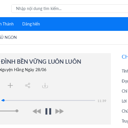
h Thánh
Dâng hiến
GỦ NGON
C
 ĐÌNH BỀN VỮNG LUÔN LUÔN
 Nguyện Hằng Ngày 28/06
Tĩn
Đọc
Chỉ
Lời
11:39
Chú
Tru