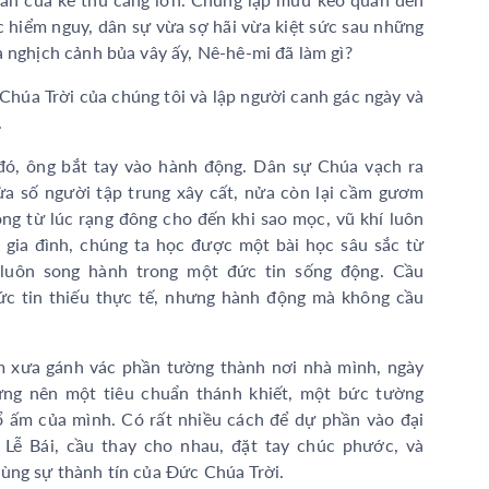
 hiểm nguy, dân sự vừa sợ hãi vừa kiệt sức sau những
a nghịch cảnh bủa vây ấy, Nê-hê-mi đã làm gì?
Chúa Trời của chúng tôi và lập người canh gác ngày và
.
đó, ông bắt tay vào hành động. Dân sự Chúa vạch ra
ửa số người tập trung xây cất, nửa còn lại cầm gươm
ộng từ lúc rạng đông cho đến khi sao mọc, vũ khí luôn
g gia đình, chúng ta học được một bài học sâu sắc từ
luôn song hành trong một đức tin sống động. Cầu
c tin thiếu thực tế, nhưng hành động mà không cầu
m xưa gánh vác phần tường thành nơi nhà mình, ngày
ựng nên một tiêu chuẩn thánh khiết, một bức tường
ổ ấm của mình. Có rất nhiều cách để dự phần vào đại
 Lễ Bái, cầu thay cho nhau, đặt tay chúc phước, và
ùng sự thành tín của Đức Chúa Trời.