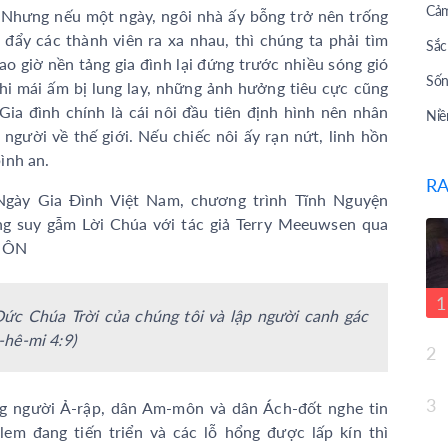
Cảm
’. Nhưng nếu một ngày, ngôi nhà ấy bỗng trở nên trống
 đẩy các thành viên ra xa nhau, thì chúng ta phải tìm
Sắc
o giờ nền tảng gia đình lại đứng trước nhiều sóng gió
Sốn
i mái ấm bị lung lay, những ảnh hưởng tiêu cực cũng
 Gia đình chính là cái nôi đầu tiên định hình nên nhân
Niề
người về thế giới. Nếu chiếc nôi ấy rạn nứt, linh hồn
Bài
ình an.
RA
Bài
Ngày Gia Đình Việt Nam, chương trình Tĩnh Nguyện
Tư 
ng suy gẫm Lời Chúa với tác giả Terry Meeuwsen qua
UÔN
Câu
Giớ
1
Đức Chúa Trời của chúng tôi và lập người canh gác
Top
-hê-mi 4:9)
2
Sau
Cuộ
3
ững người Ả-rập, dân Am-môn và dân Ách-đốt nghe tin
Lời
lem đang tiến triển và các lỗ hổng được lấp kín thì