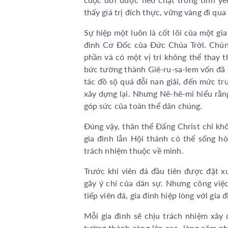
thấy giá trị đích thực, vững vàng đi qu
Sự hiệp một luôn là cốt lõi của một gia
đình Cơ Đốc của Đức Chúa Trời. Chún
phần và có một vị trí không thể thay 
bức tường thành Giê-ru-sa-lem vốn đã 
tác đồ sộ quá đỗi nan giải, đến mức t
xây dựng lại. Nhưng Nê-hê-mi hiểu rằn
góp sức của toàn thể dân chúng.
Đúng vậy, thân thể Đấng Christ chỉ kh
gia đình lẫn Hội thánh có thể sống h
trách nhiệm thuộc về mình.
Trước khi viên đá đầu tiên được đặt x
gãy ý chí của dân sự. Nhưng công việc
tiếp viên đá, gia đình hiệp lòng với gia
Mỗi gia đình sẽ chịu trách nhiệm xây
tường thành càng lên cao, lòng căm p