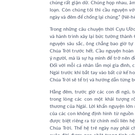
chúng rất giận dữ. Chúng họp nhau, âm
loạn. Còn chúng tôi thì cầu nguyện vớ
ngày và đêm để chống lại chúng.” (Nê-h
Trong những câu chuyện thời Cựu Ước,
và hành trình xây lại bức tường thành
nguyện sâu sắc, ông chẳng bao giờ tự
Chúa Trời trước hết. Cầu nguyện hoàn 
ý người, mà là sự hạ mình để trở nên 
Đối với mỗi cá nhân lẫn mọi gia đình, 
Ngài trước khi bắt tay vào bất cứ kế 
Chúa Trời sẽ tể trị và hướng dẫn từng 
Hằng đêm, trước giờ các con đi ngủ, t
trong lòng các con một khải tượng rõ
thương của Ngài. Lời khẩn nguyện lớn n
của các con không định hình từ nguồn
được biệt riêng ra từ chính mối liên h
Chúa Trời. Thế hệ trẻ ngày nay phải c
cuộc đời được neo chặt trong tình yê