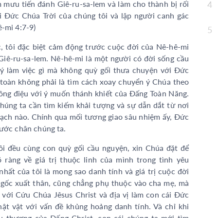
 mưu tiến đánh Giê-ru-sa-lem và làm cho thành bị rối
4
Tĩn
i Đức Chúa Trời của chúng tôi và lập người canh gác
Sốn
ê-mi 4:7-9)
5
Tĩn
 tôi đặc biệt cảm động trước cuộc đời của Nê-hê-mi
 Giê-ru-sa-lem. Nê-hê-mi là một người có đời sống cầu
Tĩn
 ý làm việc gì mà không quỳ gối thưa chuyện với Đức
Tĩn
toàn không phải là tìm cách xoay chuyển ý Chúa theo
đồng điệu với ý muốn thánh khiết của Đấng Toàn Năng.
Tĩn
chúng ta cần tìm kiếm khải tượng và sự dẫn dắt từ nơi
Tĩn
hoạch nào. Chính qua mối tương giao sâu nhiệm ấy, Đức
bước chân chúng ta.
ôi đều cùng con quỳ gối cầu nguyện, xin Chúa đặt để
 ràng về giá trị thuộc linh của mình trong tình yêu
hất của tôi là mong sao danh tính và giá trị cuộc đời
 gốc xuất thân, cũng chẳng phụ thuộc vào cha mẹ, mà
ệ với Cứu Chúa Jêsus Christ và địa vị làm con cái Đức
hật vật với vấn đề khủng hoảng danh tính. Và chỉ khi
u thương của Đấng Christ, con cái chúng ta mới tìm