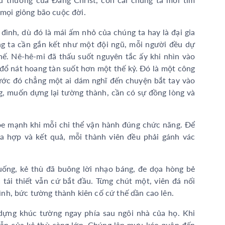
a mọi giông bão cuộc đời.
 đình, dù đó là mái ấm nhỏ của chúng ta hay là đại gia
g ta cần gắn kết như một đội ngũ, mỗi người đều dự
thế. Nê-hê-mi đã thấu suốt nguyên tắc ấy khi nhìn vào
đổ nát hoang tàn suốt hơn một thế kỷ. Đó là một công
rước đó chẳng một ai dám nghĩ đến chuyện bắt tay vào
g, muốn dựng lại tường thành, cần có sự đồng lòng và
ỏe mạnh khi mỗi chi thể vận hành đúng chức năng. Để
òa hợp và kết quả, mỗi thành viên đều phải gánh vác
uống, kẻ thù đã buông lời nhạo báng, đe dọa hòng bẻ
 tái thiết vẫn cứ bắt đầu. Từng chút một, viên đá nối
 đình, bức tường thành kiên cố cứ thế dần cao lên.
 dựng khúc tường ngay phía sau ngôi nhà của họ. Khi
hẫn của kẻ thù càng lớn. Chúng lập mưu kéo quân đến