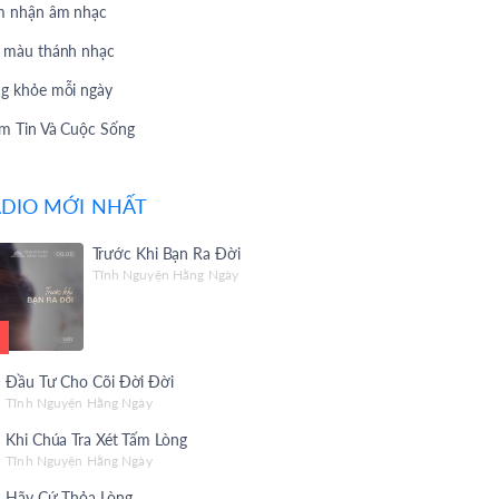
 nhận âm nhạc
 màu thánh nhạc
g khỏe mỗi ngày
m Tin Và Cuộc Sống
 Hát Yêu Thích
DIO MỚI NHẤT
 Hát Theo Yêu Cầu
Vấn 247
Trước Khi Bạn Ra Đời
Tĩnh Nguyện Hằng Ngày
 Chuyện Phúc Âm
i Thiệu Album
 Christian Songs
Đầu Tư Cho Cõi Đời Đời
 Giờ Làm
Tĩnh Nguyện Hằng Ngày
Khi Chúa Tra Xét Tấm Lòng
c sống Mến Yêu
Tĩnh Nguyện Hằng Ngày
 yêu thương
Hãy Cứ Thỏa Lòng