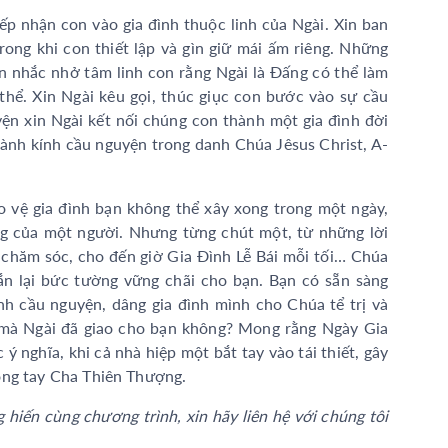
iếp nhận con vào gia đình thuộc linh của Ngài. Xin ban
ong khi con thiết lập và gìn giữ mái ấm riêng. Những
in nhắc nhở tâm linh con rằng Ngài là Đấng có thể làm
hể. Xin Ngài kêu gọi, thúc giục con bước vào sự cầu
ện xin Ngài kết nối chúng con thành một gia đình đời
ành kính cầu nguyện trong danh Chúa Jêsus Christ, A-
 vệ gia đình bạn không thể xây xong trong một ngày,
ng của một người. Nhưng từng chút một, từ những lời
chăm sóc, cho đến giờ Gia Đình Lễ Bái mỗi tối… Chúa
ắn lại bức tường vững chãi cho bạn. Bạn có sẵn sàng
h cầu nguyện, dâng gia đình mình cho Chúa tể trị và
 mà Ngài đã giao cho bạn không? Mong rằng Ngày Gia
 nghĩa, khi cả nhà hiệp một bắt tay vào tái thiết, gây
ong tay Cha Thiên Thượng.
hiến cùng chương trình, xin hãy liên hệ với chúng tôi