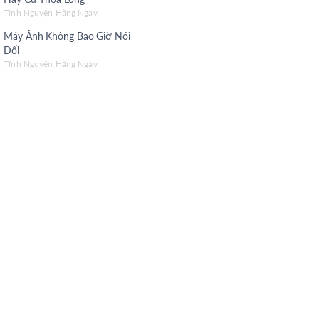
h Nguyện Mùa Thi
Tĩnh Nguyện Hằng Ngày
Máy Ảnh Không Bao Giờ Nói
g Theo Đúng Mục Đích
Dối
h Nguyện Hằng Ngày (Tiếng Hoa)
Tĩnh Nguyện Hằng Ngày
h Nguyện Hằng Ngày (Tiếng H’Mông)
h Nguyện Hằng Ngày (Tiếng K'Ho)
h Nguyện Hằng Ngày (Tiếng Jarai)
h Nguyện Hằng Ngày (Tiếng Bahnar)