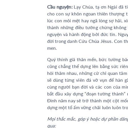
Cầu nguyện:
Lạy Chúa, tạ ơn Ngài đã t
cho con sự khôn ngoan thiên thượng tr
lúc con mỏi mệt hay ngã lòng sợ hãi, x
thành những điều tưởng chừng không t
nguyện và hành động bởi đức tin. Nguy
đời trong danh Cứu Chúa Jêsus. Con th
men.
Quý thính giả thân mến, bức tường bảo
cũng chẳng thể dựng lên bằng sức riê
hỏi thăm nhau, những cử chỉ quan tâm 
sẽ dùng từng viên đá vỡ vụn để hàn g
cùng người bạn đời và các con của mìn
bắt đầu xây dựng “đoạn tường thành”
Đình năm nay sẽ trở thành một cột mốc ý
dựng một tổ ấm vững chãi luôn luôn tr
Mọi thắc mắc, góp ý hoặc dự phần dâng 
qua: