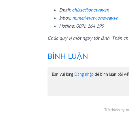
Email:
chiase@oneway.vn
Inbox:
m.me/www.oneway.vn
Hotline: 0896 164 199
Chúc quý vị một ngày tốt lành. Thân chà
BÌNH LUẬN
Bạn vui lòng
Đăng nhập
để bình luận bài viế
Trở thành người