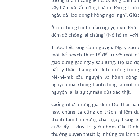
vây hãm và tấn công thành. Đứng trước
ngày dài lao động không ngơi nghỉ. Giữ
“Còn chúng tôi thì cầu nguyện với Đức 
đêm để chống lại chúng” (Nê-hê-mi 4:9)
Trước hết, ông cầu nguyện. Ngay sau 
một kế hoạch thực tế để tự vệ: một n
giáo đứng gác ngay sau lưng. Họ lao đ
bất ly thân. Là người linh hướng tron
Nê-hê-mi: cầu nguyện và hành động 
nguyện mà không hành động là một đứ
nguyện lại là sự tự mãn của xác thịt.
Giống như những gia đình Do Thái nă
nay, chúng ta cũng có trách nhiệm d
thành tâm linh vững chãi ngay trong t
cuộc ấy – duy trì giờ nhóm Gia Đình
thường xuyên thuật lại những ơn lành c