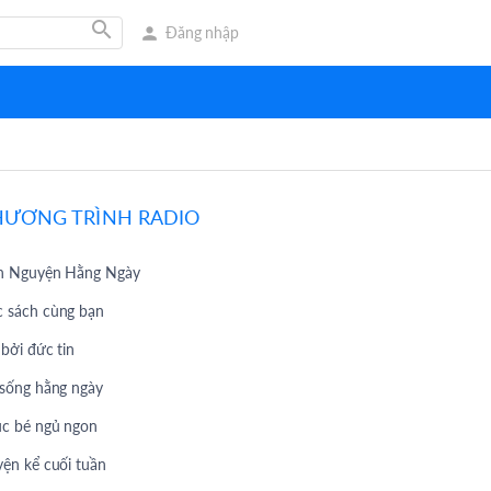
search
person
Đăng nhập
HƯƠNG TRÌNH RADIO
h Nguyện Hằng Ngày
 sách cùng bạn
 bởi đức tin
 sống hằng ngày
c bé ngủ ngon
yện kể cuối tuần