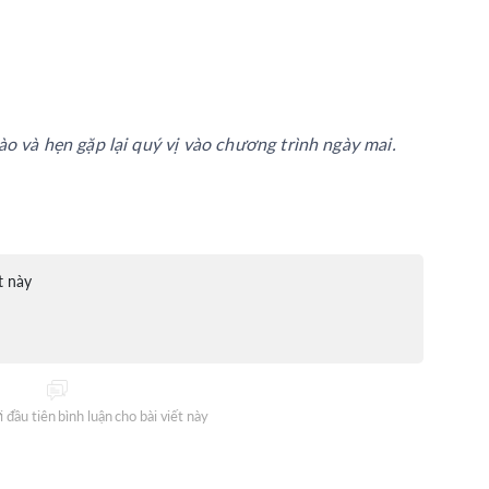
o và hẹn gặp lại quý vị vào chương trình ngày mai.
t này
 đầu tiên bình luận cho bài viết này