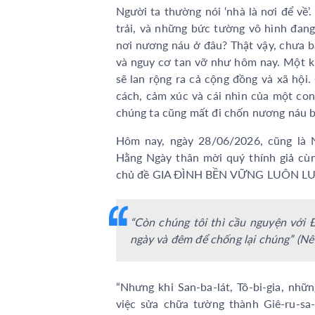
Người ta thường nói ‘nhà là nơi để về
trải, và những bức tường vô hình đang
nơi nương náu ở đâu? Thật vậy, chưa ba
và nguy cơ tan vỡ như hôm nay. Một kh
sẽ lan rộng ra cả cộng đồng và xã hội.
cách, cảm xúc và cái nhìn của một con 
chúng ta cũng mất đi chốn nương náu b
Hôm nay, ngày 28/06/2026, cũng là 
Hằng Ngày thân mời quý thính giả cù
chủ đề GIA ĐÌNH BỀN VỮNG LUÔN L
“Còn chúng tôi thì cầu nguyện với 
ngày và đêm để chống lại chúng” (Nê
“Nhưng khi San-ba-lát, Tô-bi-gia, nh
việc sửa chữa tường thành Giê-ru-sa-