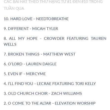
CÁC BÀI HÁT THEO THỨ HẠNG TỪ #1 ĐẾN #10 TRONG
TUẦN QUA
10. HARD LOVE - NEEDTOBREATHE
9. DIFFERENT - MICAH TYLER
8. ALL MY HOPE - CROWDER FEATURING TAUREN
WELLS
7. BROKEN THINGS - MATTHEW WEST
6. O’LORD - LAUREN DAIGLE
5. EVEN IF - MERCYME
4. I’LL FIND YOU - LECRAE FEATURING TORI KELLY
3. OLD CHURCH CHOIR - ZACH WILLIAMS
2. O COME TO THE ALTAR - ELEVATION WORSHIP