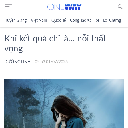
search
Truyền Giảng
Việt Nam
Quốc Tế
Công Tác Xã Hội
Lời Chứng
N
Khi kết quả chỉ là… nỗi thất
vọng
DƯỠNG LINH
05:53 01/07/2026