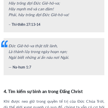
Hãy trông đợi Đức Giê-hô-va;
Hãy mạnh mẽ và can đảm!
Phải, hãy trông đợi Đức Giê-hô-va!
–
Thi-thiên 27:13-14
Đức Giê-hô-va thật tốt lành,
Là thành lũy trong ngày hoạn nạn;
Ngài biết những ai ẩn náu nơi Ngài.
—
Na-hum 1:7
4. Tìm kiếm sự bình an trong Đấng Christ
Khi được neo giữ trong quyền tể trị của Đức Chúa Trời,
dù thế giới xung quanh có sụp đổ, chúng ta vẫn có cơ hội