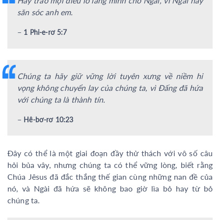
Hãy trao mọi điều lo lắng mình cho Ngài, vì Ngài hay
săn sóc anh em.
–
1 Phi-e-rơ 5:7
Chúng ta hãy giữ vững lời tuyên xưng về niềm hi
vọng không chuyển lay của chúng ta, vì Đấng đã hứa
với chúng ta là thành tín.
–
Hê-bơ-rơ 10:23
Đây có thể là một giai đoạn đầy thử thách với vô số câu
hỏi bủa vây, nhưng chúng ta có thể vững lòng, biết rằng
Chúa Jêsus đã đắc thắng thế gian cùng những nan đề của
nó, và Ngài đã hứa sẽ không bao giờ lìa bỏ hay từ bỏ
chúng ta.