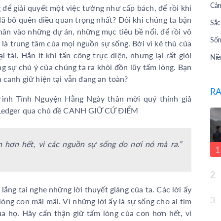
Cảm
để giải quyết một việc tưởng như cấp bách, để rồi khi
đã bỏ quên điều quan trọng nhất? Đôi khi chúng ta bận
Sắc
hân vào những dự án, những mục tiêu bề nổi, để rồi vô
Sốn
 là trung tâm của mọi nguồn sự sống. Bởi vì kẻ thù của
 tài. Hắn ít khi tấn công trực diện, nhưng lại rất giỏi
Niề
ng sự chú ý của chúng ta ra khỏi đồn lũy tấm lòng. Bạn
Bài
 canh giữ hiện tại vẫn đang an toàn?
RA
Bài
ình Tĩnh Nguyện Hằng Ngày thân mời quý thính giả
Tư 
n Ledger qua chủ đề CANH GIỮ CỨ ĐIỂM
Câu
Giớ
 hơn hết, vì các nguồn sự sống do nơi nó mà ra.”
1
Top
2
Sau
 lắng tai nghe những lời thuyết giảng của ta. Các lời ấy
Cuộ
3
lòng con mãi mãi. Vì những lời ấy là sự sống cho ai tìm
Lời
a họ. Hãy cẩn thận giữ tấm lòng của con hơn hết, vì