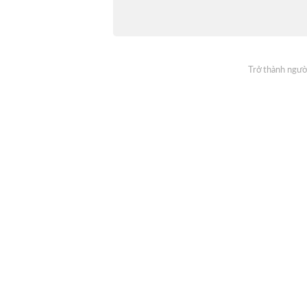
Trở thành người
Đăng ký nhận thông tin mỗi ngày từ On