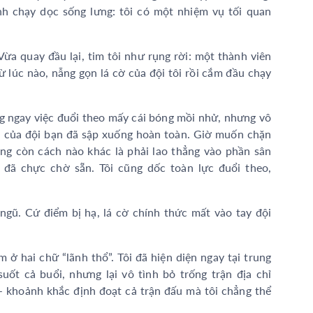
lạnh chạy dọc sống lưng: tôi có một nhiệm vụ tối quan
ừa quay đầu lại, tim tôi như rụng rời: một thành viên
ừ lúc nào, nẫng gọn lá cờ của đội tôi rồi cắm đầu chạy
ng ngay việc đuổi theo mấy cái bóng mồi nhử, nhưng vô
 vi của đội bạn đã sập xuống hoàn toàn. Giờ muốn chặn
ng còn cách nào khác là phải lao thẳng vào phần sân
 đã chực chờ sẵn. Tôi cũng dốc toàn lực đuổi theo,
ngũ. Cứ điểm bị hạ, lá cờ chính thức mất vào tay đội
 ở hai chữ “lãnh thổ”. Tôi đã hiện diện ngay tại trung
ốt cả buổi, nhưng lại vô tình bỏ trống trận địa chỉ
– khoảnh khắc định đoạt cả trận đấu mà tôi chẳng thể