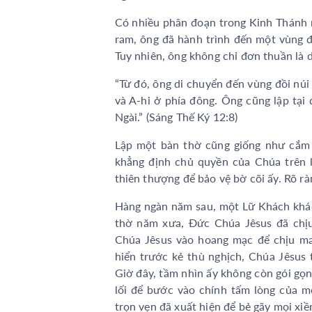
Có nhiều phân đoạn trong Kinh Thánh n
ram, ông đã hành trình đến một vùng đấ
Tuy nhiên, ông không chỉ đơn thuần là 
“Từ đó, ông di chuyển đến vùng đồi núi 
và A-hi ở phía đông. Ông cũng lập tạ
Ngài.” (Sáng Thế Ký 12:8)
Lập một bàn thờ cũng giống như cắm m
khẳng định chủ quyền của Chúa trên 
thiên thượng để bảo vệ bờ cõi ấy. Rõ ràn
Hàng ngàn năm sau, một Lữ Khách khác
thờ năm xưa, Đức Chúa Jêsus đã chị
Chúa Jêsus vào hoang mạc để chịu ma
hiển trước kẻ thù nghịch, Chúa Jêsus 
Giờ đây, tầm nhìn ấy không còn gói gọn
lối để bước vào chính tấm lòng của mỗ
trọn vẹn đã xuất hiện để bẻ gãy mọi xi