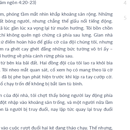
hâm ngôn 4:20-23)
4
Tĩn
êm, phóng tầm mắt nhìn khắp khoảng sân rộng. Những
Sốn
5
t bóng người, nhưng chẳng thể giấu nổi tiếng động.
Tĩn
rã lúc gần lúc xa vọng lại từ muôn hướng. Tôi bồn chồn
chí không quên ngó chừng cả phía sau lưng. Gian nhà
Tĩn
 cứ điểm hoàn hảo để giấu cờ của đội chúng tôi, nhưng
Tĩn
đâm ra ghét cay ghét đắng những bức tường vô tri ấy –
i hướng về phía cánh rừng phía sau.
Tĩn
từ bên kia bãi đất. Hai đồng đội của tôi lao ra khỏi bìa
Tĩn
. Tôi nheo mắt quan sát, cố xem họ có mang theo lá cờ
đã bị phe bạn phát hiện trước khi kịp ra tay cướp cờ.
cổ chạy trốn để không bị bắt làm tù binh.
 của đội nhà, tôi chợt thấy bóng người lay động phía
t đột nhập vào khoảng sân trống, và một người nữa lầm
n là người bị truy đuổi, nay lập tức quay lại truy đuổi
 vào cuộc rượt đuổi hai kẻ đang tháo chạy. Thế nhưng,