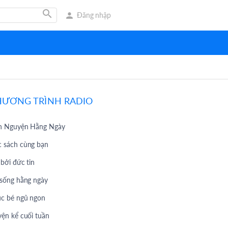
search
person
Đăng nhập
HƯƠNG TRÌNH RADIO
h Nguyện Hằng Ngày
 sách cùng bạn
 bởi đức tin
 sống hằng ngày
c bé ngủ ngon
yện kể cuối tuần