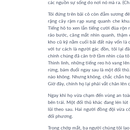
các nguồn sự sống do nơi nó mà ra. (C
Tôi đứng trên bãi cỏ còn đẫm sương đ
rặng cây rậm rạp xung quanh che khuấ
Tiếng hô to xen lẫn tiếng cười đùa rộn 
rảo bước, căng mắt nhìn quanh, thậm 
kho cũ kỹ nằm cuối bãi đất này vốn là
với tư cách là người gác đồn, tôi lại 
chính chúng đã cản trở tầm nhìn của tô
Thình lình, những tiếng reo hò vang lên 
rừng, bám đuổi ngay sau là một đối thủ
nào không. Nhưng không, chắc chắn họ 
Giờ đây, chính họ lại phải vắt chân lên 
Ngay khi họ vừa chạm đến vùng an toàn
bên trái. Một đối thủ khác đang lén lú
lũi theo sau. Hai người đồng đội vừa cò
đối phương.
Trong chớp mắt, ba người chúng tôi lao