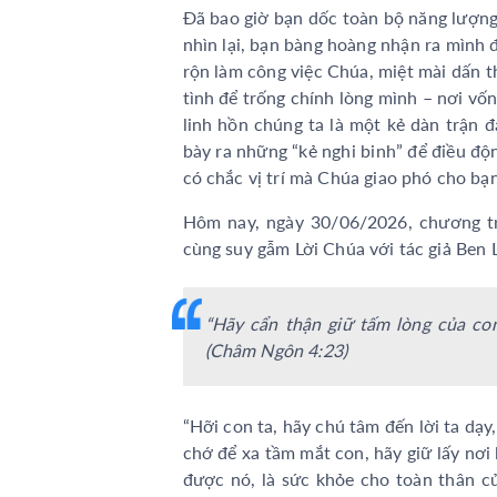
Đã bao giờ bạn dốc toàn bộ năng lượng 
nhìn lại, bạn bàng hoàng nhận ra mình 
rộn làm công việc Chúa, miệt mài dấn t
tình để trống chính lòng mình – nơi vốn
linh hồn chúng ta là một kẻ dàn trận đại
bày ra những “kẻ nghi binh” để điều độ
có chắc vị trí mà Chúa giao phó cho bạn
Hôm nay, ngày 30/06/2026, chương tr
cùng suy gẫm Lời Chúa với tác giả Be
“Hãy cẩn thận giữ tấm lòng của con
(Châm Ngôn 4:23)
“Hỡi con ta, hãy chú tâm đến lời ta dạy,
chớ để xa tầm mắt con, hãy giữ lấy nơi 
được nó, là sức khỏe cho toàn thân củ