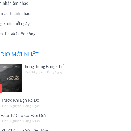
 nhận âm nhạc
 màu thánh nhạc
g khỏe mỗi ngày
m Tin Và Cuộc Sống
 Hát Yêu Thích
DIO MỚI NHẤT
 Hát Theo Yêu Cầu
Vấn 247
Trong Trũng Bóng Chết
Tĩnh Nguyện Hằng Ngày
 Chuyện Phúc Âm
i Thiệu Album
 Christian Songs
Trước Khi Bạn Ra Đời
 Giờ Làm
Tĩnh Nguyện Hằng Ngày
Đầu Tư Cho Cõi Đời Đời
c sống Mến Yêu
Tĩnh Nguyện Hằng Ngày
 yêu thương
Khi Chúa Tra Xét Tấm Lòng