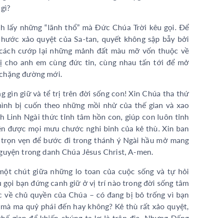
gì?
h lấy những “lãnh thổ” mà Đức Chúa Trời kêu gọi. Để
hước xảo quyệt của Sa-tan, quyết không sập bẫy bởi
m cách cướp lại những mảnh đất màu mỡ vốn thuộc về
bị cho anh em cùng đức tin, cùng nhau tấn tới để mở
 chặng đường mới.
 gìn giữ và tể trị trên đời sống con! Xin Chúa tha thứ
mình bị cuốn theo những mồi nhử của thế gian và xao
nh Linh Ngài thức tỉnh tâm hồn con, giúp con luôn tỉnh
iện được mọi mưu chước nghi binh của kẻ thù. Xin ban
 trọn vẹn để bước đi trong thánh ý Ngài hầu mở mang
guyện trong danh Chúa Jêsus Christ, A-men.
một chút giữa những lo toan của cuộc sống và tự hỏi
 gọi bạn đứng canh giữ ở vị trí nào trong đời sống tâm
ộc về chủ quyền của Chúa – có đang bị bỏ trống vì bạn
 mà ma quỷ phái đến hay không? Kẻ thù rất xảo quyệt,
hế gian để khiến chúng ta lơ là trận địa. Nhưng Đấng