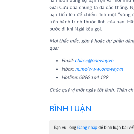
Giải Cứu của chúng ta đã đắc thắng. N
bạn tiến lên để chiếm lĩnh một “vùng
trên hành trình thuộc linh của bạn. Hã
bước đi khi Ngài kêu gọi.
Mọi thắc mắc, góp ý hoặc dự phần dâng 
qua:
Email:
chiase@oneway.vn
Inbox:
m.me/www.oneway.vn
Hotline: 0896 164 199
Chúc quý vị một ngày tốt lành. Thân chà
BÌNH LUẬN
Bạn vui lòng
Đăng nhập
để bình luận bài viế