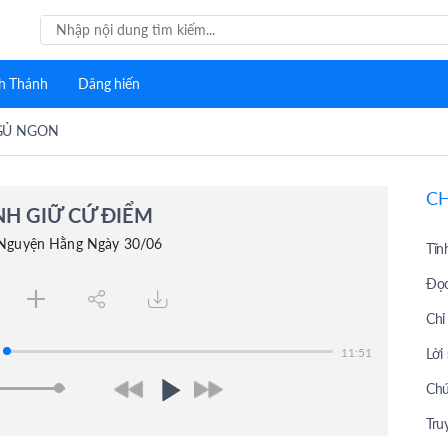
h Thánh
Dâng hiến
GỦ NGON
C
H GIỮ CỨ ĐIỂM
 Nguyện Hằng Ngày 30/06
Tĩn
Đọc
Chỉ
Lời
11:51
Chú
Tru