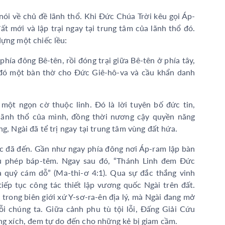
ói về chủ đề lãnh thổ. Khi Đức Chúa Trời kêu gọi Áp-
t mới và lập trại ngay tại trung tâm của lãnh thổ đó.
dựng một chiếc lều:
phía đông Bê-tên, rồi đóng trại giữa Bê-tên ở phía tây,
i đó một bàn thờ cho Đức Giê-hô-va và cầu khẩn danh
ột ngọn cờ thuộc linh. Đó là lời tuyên bố đức tin,
lãnh thổ của mình, đồng thời nương cậy quyền năng
g, Ngài đã tể trị ngay tại trung tâm vùng đất hứa.
 đã đến. Gần như ngay phía đông nơi Áp-ram lập bàn
u phép báp-têm. Ngay sau đó, “Thánh Linh đem Đức
 quỷ cám dỗ” (Ma-thi-ơ 4:1). Qua sự đắc thắng vinh
tiếp tục công tác thiết lập vương quốc Ngài trên đất.
 trong biên giới xứ Y-sơ-ra-ên địa lý, mà Ngài đang mở
i chúng ta. Giữa cảnh phu tù tội lỗi, Đấng Giải Cứu
ềng xích, đem tự do đến cho những kẻ bị giam cầm.