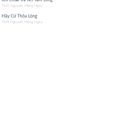
h Nguyện Mùa Thi
Tĩnh Nguyện Hằng Ngày
Hãy Cứ Thỏa Lòng
g Theo Đúng Mục Đích
Tĩnh Nguyện Hằng Ngày
h Nguyện Hằng Ngày (Tiếng Hoa)
h Nguyện Hằng Ngày (Tiếng H’Mông)
h Nguyện Hằng Ngày (Tiếng K'Ho)
h Nguyện Hằng Ngày (Tiếng Jarai)
h Nguyện Hằng Ngày (Tiếng Bahnar)