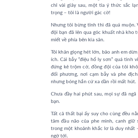
chỉ vài giây sau, một tia ý thức sắc 
trọng – tôi là người gác cờ!
Nhưng tôi bừng tỉnh thì đã quá muộn. V
đội bạn đã lẻn qua góc khuất nhà kho t
miết về phía bên kia sân.
Tôi khản giọng hét lớn, bảo anh em dừ
ích. Cái bẫy “điệu hổ ly sơn” quá tinh
đứng kẻ trộm cờ, đồng đội của tôi khô
đối phương, nơi cạm bẫy và phe địch
nhưng bóng hắn cứ xa dần rồi mất hút.
Chưa đầy hai phút sau, mọi sự đã ngã 
bạn.
Tất cả thất bại ấy suy cho cùng đều nằm
tâm đầu não của phe mình, canh giữ su
trong một khoảnh khắc lơ là duy nhất 
ngờ tới.