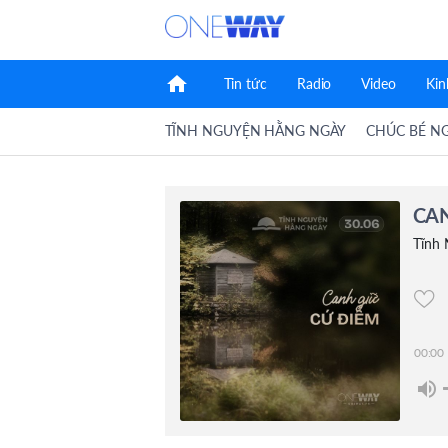
home
Tin tức
Radio
Video
Kin
TĨNH NGUYỆN HẰNG NGÀY
CHÚC BÉ N
CAN
Tĩnh
00:00