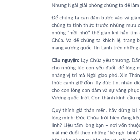
Nhưng Ngài giải phóng chúng ta để làm 
Để chúng ta can đảm bước vào và giàn
chúng ta tỉnh thức trước những mưu c
những “mồi nhử” thế gian khi hắn tì
Chúa. Và để chúng ta khích lệ, trang 
mang vương quốc Tin Lành trên những
Cầu nguyện:
Lạy Chúa yêu thương, Đấng
cho những lúc con yếu đuối, để lòng 
nhãng vị trí mà Ngài giao phó. Xin Thá
thức canh giữ đồn lũy đức tin, nhận d
cho con lòng can đảm và sự vâng phục
Vương quốc Trời. Con thành kính cầu n
Quý thính giả thân mến, hãy dừng lại 
lòng mình: Đức Chúa Trời hiện đang kêu
linh? Liệu tấm lòng bạn – nơi vốn thu
mải mê đuổi theo những “kẻ nghi binh”
hắn luôn dùng sự bận rộn và mồi nhử t