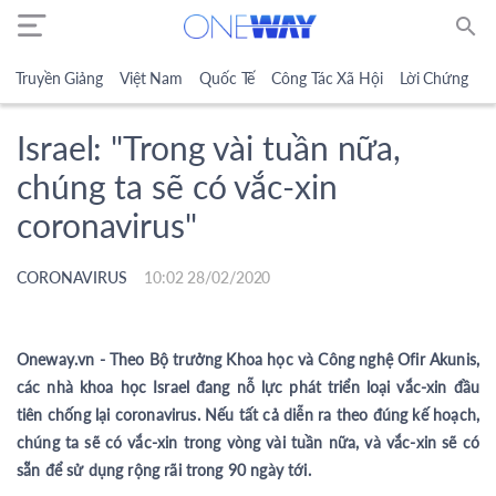
search
Truyền Giảng
Việt Nam
Quốc Tế
Công Tác Xã Hội
Lời Chứng
N
Israel: "Trong vài tuần nữa,
chúng ta sẽ có vắc-xin
coronavirus"
CORONAVIRUS
10:02 28/02/2020
Oneway.vn - Theo Bộ trưởng Khoa học và Công nghệ Ofir Akunis,
các nhà khoa học Israel đang nỗ lực phát triển loại vắc-xin đầu
tiên chống lại coronavirus. Nếu tất cả diễn ra theo đúng kế hoạch,
chúng ta sẽ có vắc-xin trong vòng vài tuần nữa, và vắc-xin sẽ có
sẵn để sử dụng rộng rãi trong 90 ngày tới.