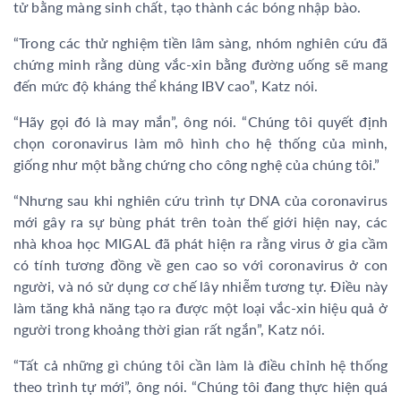
tử bằng màng sinh chất, tạo thành các bóng nhập bào.
“Trong các thử nghiệm tiền lâm sàng, nhóm nghiên cứu đã
chứng minh rằng dùng vắc-xin bằng đường uống sẽ mang
đến mức độ kháng thể kháng IBV cao”, Katz nói.
“Hãy gọi đó là may mắn”, ông nói. “Chúng tôi quyết định
chọn coronavirus làm mô hình cho hệ thống của mình,
giống như một bằng chứng cho công nghệ của chúng tôi.”
“Nhưng sau khi nghiên cứu trình tự DNA của coronavirus
mới gây ra sự bùng phát trên toàn thế giới hiện nay, các
nhà khoa học MIGAL đã phát hiện ra rằng virus ở gia cầm
có tính tương đồng về gen cao so với coronavirus ở con
người, và nó sử dụng cơ chế lây nhiễm tương tự. Điều này
làm tăng khả năng tạo ra được một loại vắc-xin hiệu quả ở
người trong khoảng thời gian rất ngắn”, Katz nói.
“Tất cả những gì chúng tôi cần làm là điều chỉnh hệ thống
theo trình tự mới”, ông nói. “Chúng tôi đang thực hiện quá