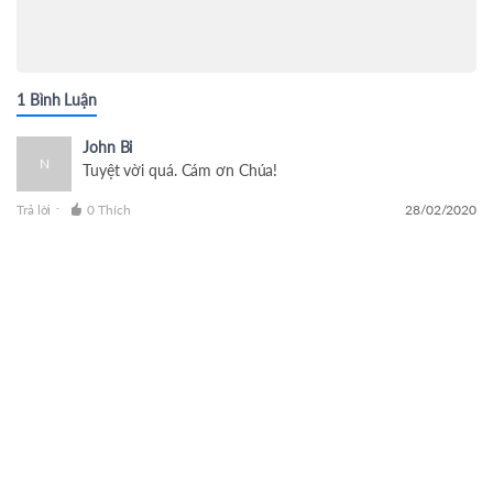
1 Bình Luận
John Bi
N
Tuyệt vời quá. Cám ơn Chúa!
Trả lời
0 Thích
28/02/2020
-
Đăng ký nhận thông tin mỗi ngày từ Oneway Radio?