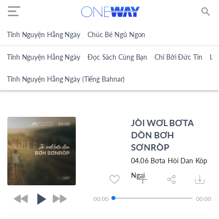
search
Tĩnh Nguyện Hằng Ngày
Chúc Bé Ngủ Ngon
Tĩnh Nguyện Hằng Ngày
Đọc Sách Cùng Bạn
Chỉ Bởi Đức Tin
Lờ
Tĩnh Nguyện Hằng Ngày (Tiếng Bahnar)
JÒI WƠL BƠTA
DÒN BƠH
SƠNRÒP
04.06 Bơta Hòi Dan Kòp
Ngai
00:00
00:00