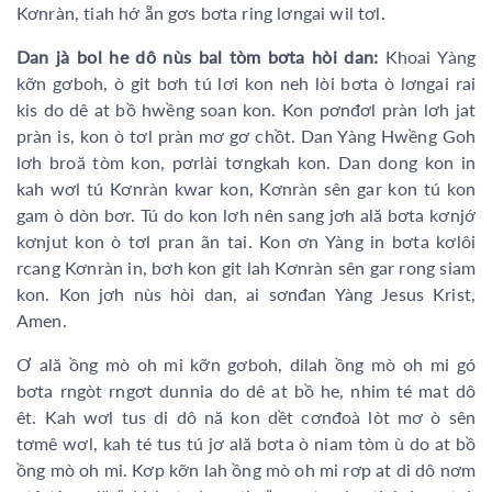
Kơnràn, tiah hớ ẵn gơs bơta ring lơngai wil tơl.
Dan jà bol he dô nùs bal tòm bơta hòi dan:
Khoai Yàng
kỡn gơboh, ò git bơh tú lơi kon neh lòi bơta ò lơngai rai
kis do dê at bồ hwềng soan kon. Kon pơnđơl pràn lơh jat
pràn is, kon ò tơl pràn mơ gơ chồt. Dan Yàng Hwềng Goh
lơh broă tòm kon, pơrlài tơngkah kon. Dan dong kon in
kah wơl tú Kơnràn kwar kon, Kơnràn sên gar kon tú kon
gam ò dòn bơr. Tú do kon lơh nên sang jơh ală bơta kơnjớ
kơnjut kon ò tơl pran ãn tai. Kon ơn Yàng in bơta kơlôi
rcang Kơnràn in, bơh kon git lah Kơnràn sên gar rong siam
kon. Kon jơh nùs hòi dan, ai sơnđan Yàng Jesus Krist,
Amen.
Ơ ală ồng mò oh mi kỡn gơboh, dilah ồng mò oh mi gó
bơta rngòt rngơt dunnia do dê at bồ he, nhim té mat dô
êt. Kah wơl tus di dô nă kon dềt cơnđoà lòt mơ ò sên
tơmê wơl, kah té tus tú jơ ală bơta ò niam tòm ù do at bồ
ồng mò oh mi. Kơp kỡn lah ồng mò oh mi rơp at di dô nơm