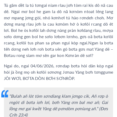
Tú găm dềt la tú tơngai niam rlau jơh tòm rai kis dô nă cau
dê. Ngai mơ bol he gam la dô nă kơnòm ntoat lêng lang
mơ mpang jơng gòi, nhó kơnhơl tú hào rơndeh choh. Mơ
dơng mang rlau jơh la cau kơnòm hớ ò kơlôi rcang dô êt
lơi. Bol he òs kơlôi lah dơng nàng pràn kơldang rlau, mơya
sơlo dơng gen bol he sơlo lơbơn lơnho, gơs oă bơta kơlôi
rcang, kơlôi tus phan sa phan ngui kòp ngai.Ngan la bơta
têh dơng neh lơh roh bơta sên gó bơta gơs mat Yàng dê –
Bơtau rong siam mơ sên gar kon Kơnràn dê sơl?
Ngai do, ngai 04/06/2026, rơndap bơta hòi dăn kòp ngai
hòi jà ồng mọ oh kơlôi sơnơng Jơnau Yàng bơh tơnggume
JÒI WƠL BƠTA DÒN BƠH SƠNRÒP.
“Bulah añ lòt tòm sơndiang klam jơngo cik, Añ rơp ò
rngòt di bơta iơh lơi, bơh Yàng ơm bal mơ añ; Gai
lồng mơ gai kwềt Yàng dê pơndòm pơniang añ.” (Đơs
Crih 23:4)