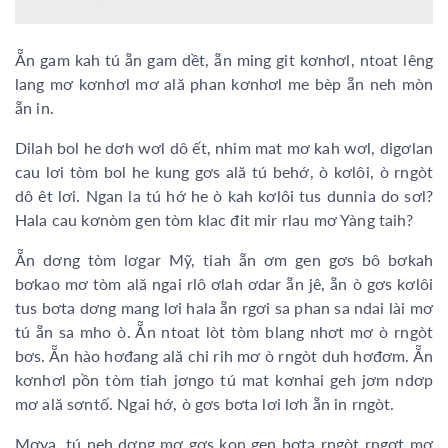
Ẵn gam kah tú ẵn gam dềt, ẵn ming git kơnhơl, ntoat lêng
lang mơ kơnhơl mơ ală phan kơnhơl me bèp ẵn neh mòn
ẵn in.
Dilah bol he dơh wơl dô ết, nhim mat mơ kah wơl, digơlan
cau lơi tòm bol he kung gơs ală tú behớ, ò kơlôi, ò rngòt
dô êt lơi. Ngan la tú hớ he ò kah kơlôi tus dunnia do sơl?
Hala cau kơnòm gen tòm klac đit mir rlau mơ Yàng taih?
Ẵn dơng tòm lơgar Mỹ, tiah ẵn ơm gen gơs bô bơkah
bơkao mơ tòm ală ngai rlô ơlah ơdar ẵn jê, ẵn ò gơs kơlôi
tus bơta dơng mang lơi hala ẵn rgơi sa phan sa ndai lài mơ
tú ẵn sa mho ò. Ẵn ntoat lòt tòm blang nhơt mơ ò rngòt
bơs. Ẵn hào hơđang ală chi rih mơ ò rngòt duh hơđơm. Ẵn
kơnhơl pồn tòm tiah jơngo tú mat kơnhai geh jơm ndơp
mơ ală sơntố. Ngai hớ, ò gơs bơta lơi lơh ẵn in rngòt.
Mơya, tú neh dơng mơ gơs kon gen bơta rngòt rngơt mơ