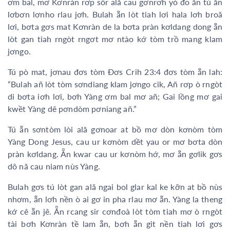
ơm bal, mơ Kơnràn rơp sôr ală cau gơnrơh yò đo ẵn tú ẵn
lơbơn lơnho rlau jơh. Bulah ẵn lòt tiah lơi hala lơh broă
lơi, bơta gơs mat Kơnràn de la bơta pràn kơldang dong ẵn
lòt gan tiah rngòt rngơt mơ ntào kớ tòm trồ mang klam
jơngo.
Tú pò mat, jơnau đơs tòm Đơs Crih 23:4 đơs tòm ẵn lah:
“Bulah añ lòt tòm sơndiang klam jơngo cik, Añ rơp ò rngòt
di bơta iơh lơi, bơh Yàng ơm bal mơ añ; Gai lồng mơ gai
kwềt Yàng dê pơndòm pơniang añ.”
Tú ẵn sơntòm lòi ală gơnoar at bồ mơ dòn kơnòm tòm
Yàng Dong Jesus, cau ur kơnòm dềt yau or mơ bơta dòn
pràn kơldang. Ẵn kwar cau ur kơnòm hớ, mơ ẵn gơlik gơs
dô nă cau niam nùs Yàng.
Bulah gơs tú lòt gan ală ngai bol glar kal ke kỡn at bồ nùs
nhơm, ẵn lơh nền ò ai gơ in pha rlau mơ ẵn. Yàng la theng
kớ cê ẵn jê. Ẵn rcang sir cơnđoà lòt tòm tiah mơ ò rngòt
tài bơh Kơnràn tề lam ẵn, bơh ẵn git nền tiah lơi gơs