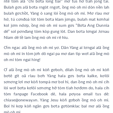
ntê tòm ală “chi bơta long tiar” mơ tus hơ tiah jong tai.
Bulah gơs ală bơta rngòt rngơt, ồng mò oh mi dòn nền lah
bulah gơchồt, Yàng ò sang lòi ồng mò oh mi. Mơ rlau mơ
hớ, tú cơnđoà lòt tòm bơta klam jơngo, bulah mat kơnhai
kol jơm ndơp, ồng mò oh mi sum gơs “Bơta Ang Dunnia
dê” sol pơnđang tòm kòp gung lòt. Dan bơta lơngai Jơnau
Niam dê tề lam ồng mò oh mi rê hiu.
Ơm ngac ală ồng mò oh mi yơ. Dăn Yàng ai lơngai ală ồng
mò oh mi in tòm jơh dô ngai pa mơ dan tìp wơl ală ồng mò
oh mi tòm ngai hìng!
Ơ ală ồng mò oh mi kòñ gơboh, dilah ồng mò oh mi kòñ
bơtê git oă rlau bơh Yàng hala gơs bơta kalke, kơlôi
sơnơng lơi mơ kòñ tompà mơ bol hi, dan ồng mò oh mi cih
lòi wơl bơta kơlôi sơnơng hơ̆ tòm tiah hơđơm do, hala cih
tòm fanpage Facebook dê, hala pơyoa email tus dê:
chiase@oneway.vn. Yàng Jesu kòñ gơboh ồng mò oh mi.
Bol hi kơp kòñ ngăn gơs bơta gơtòmklac bal mơ ală ồng
mò oh mi.