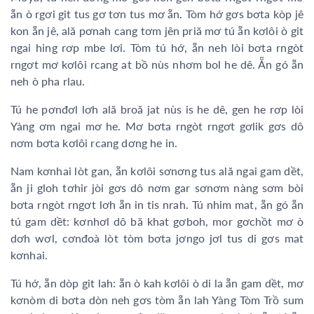
ẵn ò rgơi git tus gơ tơn tus mơ ẵn. Tòm hớ gơs bơta kòp jê
kon ẵn jê, ală pơnah cang tơm jên priă mơ tú ẵn kơlôi ò git
ngai hing rơp mbe lơi. Tòm tú hớ, ẵn neh lòi bơta rngòt
rngơt mơ kơlôi rcang at bồ nùs nhơm bol he dê. Ẵn gó ẵn
neh ò pha rlau.
Tú he pơnđơl lơh ală broă jat nùs is he dê, gen he rơp lòi
Yàng ơm ngai mơ he. Mơ bơta rngòt rngơt gơlik gơs dô
nơm bơta kơlôi rcang dơng he in.
Nam kơnhai lòt gan, ẵn kơlôi sơnơng tus ală ngai gam dềt,
ẵn ji gloh tơhir jòi gơs dô nơm gar sơnơm nàng sơm bòi
bơta rngòt rngơt lơh ẵn in tis nrah. Tú nhim mat, ẵn gó ẵn
tú gam dềt: kơnhơl dô bă khat gơboh, mor gơchồt mơ ò
dơh wơl, cơnđoà lòt tòm bơta jơngo jơl tus di gơs mat
kơnhai.
Tú hớ, ẵn dòp git lah: ẵn ò kah kơlôi ò di la ẵn gam dềt, mơ
kơnòm di bơta dòn neh gơs tòm ẵn lah Yàng Tòm Trồ sum