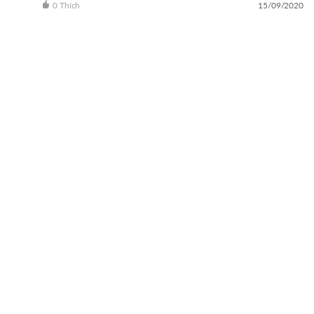
0 Thích
15/09/2020
Đăng ký nhận thông tin mỗi ngày từ Oneway Radio?
ĐĂNG KÝ