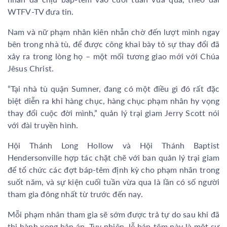
WTFV-TV đưa tin.
Nam và nữ phạm nhân kiên nhẫn chờ đến lượt mình ngay
bên trong nhà tù, để được công khai bày tỏ sự thay đổi đã
xảy ra trong lòng họ – một mối tương giao mới với Chúa
Jêsus Christ.
“Tại nhà tù quận Sumner, đang có một điều gì đó rất đặc
biệt diễn ra khi hàng chục, hàng chục phạm nhân hy vọng
thay đổi cuộc đời mình,” quản lý trại giam Jerry Scott nói
với đài truyền hình.
Hội Thánh Long Hollow và Hội Thánh Baptist
Hendersonville hợp tác chặt chẽ với ban quản lý trại giam
để tổ chức các đợt báp-têm định kỳ cho phạm nhân trong
suốt năm, và sự kiện cuối tuần vừa qua là lần có số người
tham gia đông nhất từ trước đến nay.
Mỗi phạm nhân tham gia sẽ sớm được trả tự do sau khi đã
thi hành xong bản án. Tuy nhiên, lễ báp-têm này là một sự