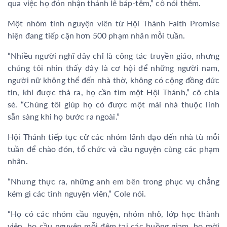
qua việc họ đón nhận thánh lễ báp-têm,” cô nói thêm.
Một nhóm tình nguyện viên từ Hội Thánh Faith Promise
hiện đang tiếp cận hơn 500 phạm nhân mỗi tuần.
“Nhiều người nghĩ đây chỉ là công tác truyền giáo, nhưng
chúng tôi nhìn thấy đây là cơ hội để những người nam,
người nữ không thể đến nhà thờ, không có cộng đồng đức
tin, khi được thả ra, họ cần tìm một Hội Thánh,” cô chia
sẻ. “Chúng tôi giúp họ có được một mái nhà thuộc linh
sẵn sàng khi họ bước ra ngoài.”
Hội Thánh tiếp tục cử các nhóm lãnh đạo đến nhà tù mỗi
tuần để chào đón, tổ chức và cầu nguyện cùng các phạm
nhân.
“Nhưng thực ra, những anh em bên trong phục vụ chẳng
kém gì các tình nguyện viên,” Cole nói.
“Họ có các nhóm cầu nguyện, nhóm nhỏ, lớp học thành
viên, họ cầu nguyện mỗi đêm tại các buồng giam, họ mời