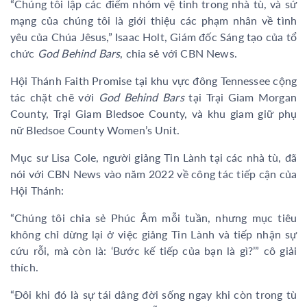
“Chúng tôi lập các điểm nhóm vệ tinh trong nhà tù, và sứ
mạng của chúng tôi là giới thiệu các phạm nhân về tình
yêu của Chúa Jêsus,” Isaac Holt, Giám đốc Sáng tạo của tổ
chức
God Behind Bars
, chia sẻ với CBN News.
Hội Thánh Faith Promise tại khu vực đông Tennessee cộng
tác chặt chẽ với
God Behind Bars
tại Trại Giam Morgan
County, Trại Giam Bledsoe County, và khu giam giữ phụ
nữ Bledsoe County Women’s Unit.
Mục sư Lisa Cole, người giảng Tin Lành tại các nhà tù, đã
nói với CBN News vào năm 2022 về công tác tiếp cận của
Hội Thánh:
“Chúng tôi chia sẻ Phúc Âm mỗi tuần, nhưng mục tiêu
không chỉ dừng lại ở việc giảng Tin Lành và tiếp nhận sự
cứu rỗi, mà còn là: ‘Bước kế tiếp của bạn là gì?’” cô giải
thích.
“Đôi khi đó là sự tái dâng đời sống ngay khi còn trong tù