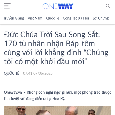
search
Truyền Giảng
Việt Nam
Quốc Tế
Công Tác Xã Hội
Lời Chứng
N
Đức Chúa Trời Sau Song Sắt:
170 tù nhân nhận Báp-têm
cùng với lời khẳng định “Chúng
tôi có một khởi đầu mới”
QUỐC TẾ
07:41 07/06/2025
Oneway.vn – Không còn nghi ngờ gì nữa, một phong trào thuộc
linh tuyệt vời đang diễn ra tại Hoa Kỳ.