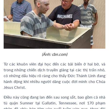
(Ảnh: cbn.com)
Từ các khuôn viên đại học đến các bãi biển ở hai bờ, và
trong những chiến dịch truyền giảng tại các thị trấn nhỏ,
có những dấu hiệu rõ ràng cho thấy Đức Thánh Linh đang
hành động khi nhiều người dâng cuộc đời mình cho Chúa
Jêsus Christ.
Điều này cũng đang lan đến sau song sắt, bao gồm cả nhà
tù quận Sumner tại Gallatin, Tennessee, nơi 170 phạm
nhân đã chịu báp-têm vào cuối tuần vừa qua, theo đài