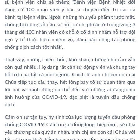
sĩ, bệnh viện chia sẻ thêm:
“
Bệnh viện Bệnh Nhiệt đới
đang cử 100 nhân viên y bác sĩ chuyên điều trị các ca
bệnh tại bệnh viện. Ngoài những nhu yếu phẩm trước mắt,
chúng tôi cũng rất cần sự hỗ trợ chi phí ăn ở trong vòng 3
tháng để 100 nhân viên có chỗ ở cố định nhằm hỗ trợ đội
ngũ y tế thực hiện nhiệm vụ, đảm bảo công tác phòng
chống dịch cách tốt nhất”.
Thật vậy, những thiếu thốn, khó khăn, những nhu cầu vẫn
còn quá nhiều. Họ đang rất cần sự động viên và chung tay
hỗ trợ của tất cả mọi người. Khích lệ anh chị em con cái
Chúa tiếp tục cầu thay, hết lòng bày tỏ sự quan tâm qua
lời nói và hành động cụ thể đến với những ai đang chịu
ảnh hưởng của COVID-19, đặc biệt là tuyến đầu chống
dịch.
Cảm ơn sự tận tụy, hy sinh của lực lượng tuyến đầu phòng
chống COVID-19. Cảm ơn sự đồng lòng, hiệp một, sẻ chia
yêu thương của quý ân nhân, anh chị em con cái Chúa với
tất cả trong thời điểm hoạn nạn này. Ước mong rằng, giữa