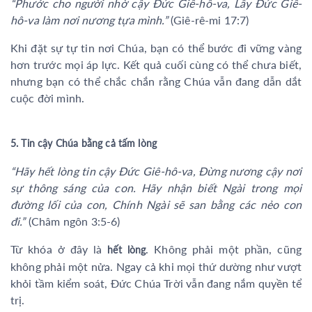
“Phước cho người nhờ cậy Đức Giê-hô-va, Lấy Đức Giê-
hô-va làm nơi nương tựa mình.”
(Giê-rê-mi 17:7)
Khi đặt sự tự tin nơi Chúa, bạn có thể bước đi vững vàng
hơn trước mọi áp lực. Kết quả cuối cùng có thể chưa biết,
nhưng bạn có thể chắc chắn rằng Chúa vẫn đang dẫn dắt
cuộc đời mình.
5. Tin cậy Chúa bằng cả tấm lòng
“Hãy hết lòng tin cậy Đức Giê-hô-va, Đừng nương cậy nơi
sự thông sáng của con. Hãy nhận biết Ngài trong mọi
đường lối của con, Chính Ngài sẽ san bằng các nẻo con
đi.”
(Châm ngôn 3:5-6)
Từ khóa ở đây là
. Không phải một phần, cũng
hết lòng
không phải một nửa. Ngay cả khi mọi thứ dường như vượt
khỏi tầm kiểm soát, Đức Chúa Trời vẫn đang nắm quyền tể
trị.