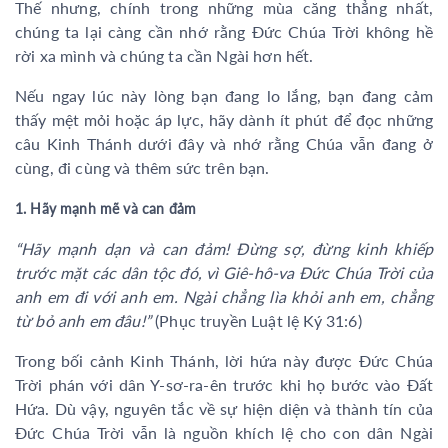
Thế nhưng, chính trong những mùa căng thẳng nhất,
chúng ta lại càng cần nhớ rằng Đức Chúa Trời không hề
rời xa mình và chúng ta cần Ngài hơn hết.
Nếu ngay lúc này lòng bạn đang lo lắng, bạn đang cảm
thấy mệt mỏi hoặc áp lực, hãy dành ít phút để đọc những
câu Kinh Thánh dưới đây và nhớ rằng Chúa vẫn đang ở
cùng, đi cùng và thêm sức trên bạn.
1. Hãy mạnh mẽ và can đảm
“Hãy mạnh dạn và can đảm! Đừng sợ, đừng kinh khiếp
trước mặt các dân tộc đó, vì Giê-hô-va Đức Chúa Trời của
anh em đi với anh em. Ngài chẳng lìa khỏi anh em, chẳng
từ bỏ anh em đâu!”
(Phục truyền Luật lệ Ký 31:6)
Trong bối cảnh Kinh Thánh, lời hứa này được Đức Chúa
Trời phán với dân Y-sơ-ra-ên trước khi họ bước vào Đất
Hứa. Dù vậy, nguyên tắc về sự hiện diện và thành tín của
Đức Chúa Trời vẫn là nguồn khích lệ cho con dân Ngài