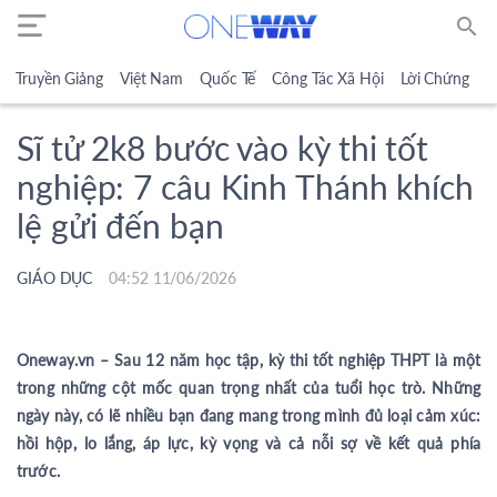
search
Truyền Giảng
Việt Nam
Quốc Tế
Công Tác Xã Hội
Lời Chứng
N
Sĩ tử 2k8 bước vào kỳ thi tốt
nghiệp: 7 câu Kinh Thánh khích
lệ gửi đến bạn
GIÁO DỤC
04:52 11/06/2026
Oneway.vn – Sau 12 năm học tập, kỳ thi tốt nghiệp THPT là một
trong những cột mốc quan trọng nhất của tuổi học trò. Những
ngày này, có lẽ nhiều bạn đang mang trong mình đủ loại cảm xúc:
hồi hộp, lo lắng, áp lực, kỳ vọng và cả nỗi sợ về kết quả phía
trước.