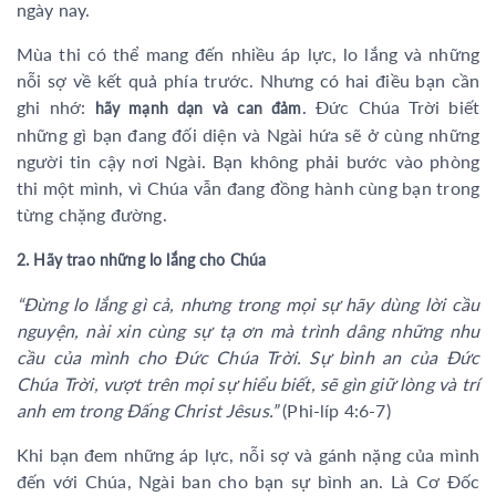
ngày nay.
Mùa thi có thể mang đến nhiều áp lực, lo lắng và những
nỗi sợ về kết quả phía trước. Nhưng có hai điều bạn cần
ghi nhớ:
. Đức Chúa Trời biết
hãy mạnh dạn và can đảm
những gì bạn đang đối diện và Ngài hứa sẽ ở cùng những
người tin cậy nơi Ngài. Bạn không phải bước vào phòng
thi một mình, vì Chúa vẫn đang đồng hành cùng bạn trong
từng chặng đường.
2. Hãy trao những lo lắng cho Chúa
“Đừng lo lắng gì cả, nhưng trong mọi sự hãy dùng lời cầu
nguyện, nài xin cùng sự tạ ơn mà trình dâng những nhu
cầu của mình cho Đức Chúa Trời. Sự bình an của Đức
Chúa Trời, vượt trên mọi sự hiểu biết, sẽ gìn giữ lòng và trí
anh em trong Đấng Christ Jêsus.”
(Phi-líp 4:6-7)
Khi bạn đem những áp lực, nỗi sợ và gánh nặng của mình
đến với Chúa, Ngài ban cho bạn sự bình an. Là Cơ Đốc