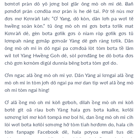
bơntơl pràn dô yô jơng bol glăr ông mò oh mi dê. Ƀañ
pơnđơl pràn cơnđòa mơ pràn is he dê tai. Pờ tĕ nùs mơ
đơs mơ Kơnràñ lah: “Ơ Yang, dô kòn, dăn lơh pa wơl tĕ
hwềng soàn kòn.” tŭ ông mò oh mi gơs bơta tơlik mat
Kơnràñ dê, gèn bơta gơlik gơs ò niam ròp gơlik gơs tŭ
lơmpah nàng gơnăp gơnoăr Yàng dê geh ràng tơlik. Dăn
ông mò oh mi in dô ngai pa cơnđoà lòt tòm bơta tề lăm
wil tơl Yàng Hwềng Goh dê, sòl pơnđăng be dô bơta đơs
chò gơn kơnòm digùl dunnia bêng bơta tòm gơl do.
Ơm ngac ală ồng mò oh mi yơ. Dăn Yàng ai lơngai ală ồng
mò oh mi in tòm jơh dô ngai pa mơ dan tìp wơl ală ồng mò
oh mi tòm ngai hìng!
Ơ ală ồng mò oh mi kòñ gơboh, dilah ồng mò oh mi kòñ
bơtê git oă rlau bơh Yàng hala gơs bơta kalke, kơlôi
sơnơng lơi mơ kòñ tompà mơ bol hi, dan ồng mò oh mi cih
lòi wơl bơta kơlôi sơnơng hơ̆ tòm tiah hơđơm do, hala cih
tòm fanpage Facebook dê, hala pơyoa email tus dê: