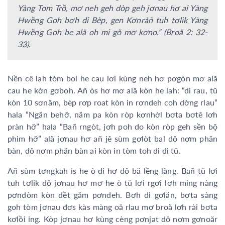
Yàng Tom Trồ, mơ neh geh dòp geh jơnau hơ ai Yàng
Hwềng Goh bơh di Bèp, gen Kơnràñ tuh tơlik Yàng
Hwềng Goh be ală oh mi gŏ mơ kơno.” (Broă 2: 32-
33).
Nền cê lah tòm bol he cau lơi kùng neh hơ pơgòn mơ ală
cau he kờn gơboh. Añ òs hơ mơ ală kòn he lah: “di rau, tŭ
kòn 10 sơnăm, bèp rơp roat kòn in rơndeh coh dờng rlau”
hala “Ngăn behơ̆, năm pa kòn ròp kơnhờl bơta bơtê lơh
pràn hơ̆” hala “Bañ rngòt, jơh poh do kòn ròp geh sền bộ
phim hơ̆” ală jơnau hơ añ jê sùm gơlòt bal dô nơm phăn
ƀàn, dô nơm phăn bàn ai kòn in tòm toh di di tŭ.
Añ sùm tơngkah is he ò di hơ dô bă lềng làng. Ƀañ tŭ lơi
tuh tơlik dô jơnau hơ mơ he ò tŭ lơi rgơi lơh ming nàng
pơndòm kòn dềt găm pơndeh. Bơh di gơlăn, bơta sàng
goh tòm jơnau đơs kàs màng oă rlau mơ broă lơh rài bơta
kơlồi ing. Kòp jơnau hơ kùng cèng pơnjat dô nơm gơnoăr