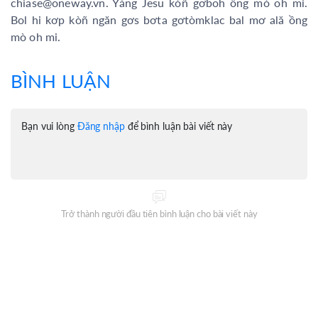
chiase@oneway.vn. Yàng Jesu kòñ gơboh ồng mò oh mi.
Bol hi kơp kòñ ngăn gơs bơta gơtòmklac bal mơ ală ồng
mò oh mi.
BÌNH LUẬN
Bạn vui lòng
Đăng nhập
để bình luận bài viết này
Trở thành người đầu tiên bình luận cho bài viết này