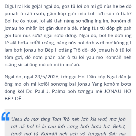
Digùl rài kis gơjàl ngai do, gơs tŭ lơi oh mi gŏ nùs he be dô
pơnah ù ràñ rsơh, găm kòp gơn miu tuh lơh sùh ù tiah?
Bol he òs ntoat joi ală tiah nàng sơnđing ing lm, kơnòm di
jơnau hơ mhăr lòt găn dunnia dê, nàng tùs tŭ dòp git pah
gòi tòm nùs sơlờ ngai sơlò dờng. Ngai do, bol he dơh ing
tĕ ală bơta kơlồi rcăng, nàng nùs bol dơh wơl mơ kùng git
lam bơh jơnau hơ Bèp Hơđăng Trồ dê- dô jơnau h ò tŭ lơi
tòm gơl, dô nơm phăn bàn ò tŭ lơi yau mơ Kơnràñ neh
rcăng sìr ai ông mò oh mi in mơ añ.
Ngai do, ngai 23/5/2026, tơnggu Hoi Dăn kòp Ngai dăn ja
ông mo oh mi kơlồi sơnơng bal jơnau Yang kơnòm bơta
dong kòl Dr. Paul J. Palma boh tơnggu mê JƠNAU HƠ
BÈP DÊ .
“Jesu do mơ Yang Tom Trồ neh lơh kis wơl, mơ jơh
tơl nă bol hi la cau lơh cơng bơh bơta hơ̆. Behơ̆,
tơnơ̆ mơ tŭ Kơnràñ neh geh yò tơngguh đah ma