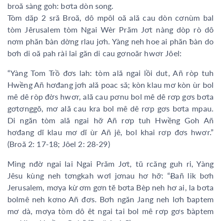
broă sàng goh: bơta dòn song.
Tòm dăp 2 sră Broă, dô mpôl oă ală cau dòn cơnùm bal
tòm Jêrusalem tòm Ngai Wèr Prăm Jơt nàng dòp rò dô
nơm phăn ƀàn dờng rlau jơh. Yàng neh hoe ai phăn ƀàn do
bơh di oă pah rài lai găn di cau gơnoăr hwơr Jôel:
“Yàng Tom Trồ đơs lah: tòm ală ngai lồi dut, Añ ròp tuh
Hwềng Añ hơđang jơh ală poac să; kòn klau mơ kòn ùr bol
mê dê ròp đờs hwơr, ală cau pơnu bol mê dê rơp gơs bơta
gơtơnggŏ, mơ ală cau kra bol mê dê rơp gơs bơta mpau.
Di ngăn tòm ală ngai hơ̆ Añ rơp tuh Hwềng Goh Añ
hơđang dĭ klau mơ dĭ ùr Añ jê, bol khai rơp đơs hwơr.”
(Broă 2: 17-18; Jôel 2: 28-29)
Mìng nđờ ngai lai Ngai Prăm Jơt, tŭ rcăng guh ri, Yàng
Jêsu kùng neh tơngkah wơl jơnau hơ hơ̆: “Ƀañ lik bơh
Jerusalem, mơya kừ ơm gơn tĕ bơta Bèp neh hơ ai, la bơta
bolmê neh kơno Añ đơs. Bơh ngăn Jang neh lơh ƀaptem
mơ dà, mơya tòm dô êt ngai tai bol mê rơp gơs ƀàptem