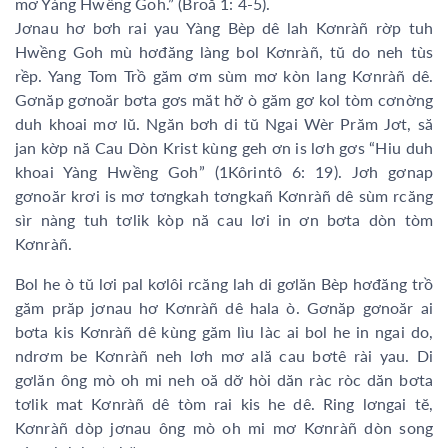
mơ Yàng Hwềng Goh.” (Broă 1: 4-5).
Jơnau hơ bơh rai yau Yàng Bèp dê lah Kơnràñ rờp tuh
Hwềng Goh mù hơđăng làng bol Kơnràñ, tŭ do neh tùs
rềp. Yang Tom Trồ găm ơm sùm mơ kòn lang Kơnràñ dê.
Gơnăp gơnoăr bơta gơs măt hơ̆ ò găm gơ kol tòm cơnờng
duh khoai mơ lŭ. Ngăn bơh di tŭ Ngai Wèr Prăm Jơt, să
jan kờp nă Cau Dòn Krist kùng geh ơn is lơh gơs “Hiu duh
khoai Yàng Hwềng Goh” (1Kôrintô 6: 19). Jơh gơnap
gơnoăr krơi is mơ tơngkah tơngkañ Kơnràñ dê sùm rcăng
sìr nàng tuh tơlik kòp nă cau lơi in ơn bơta dòn tòm
Kơnràñ.
Bol he ò tŭ lơi pal kơlôi rcăng lah di gơlăn Bèp hơđăng trồ
găm prăp jơnau hơ Kơnràñ dê hala ò. Gơnăp gơnoăr ai
bơta kis Kơnràñ dê kùng găm lìu làc ai bol he in ngai do,
ndrơm be Kơnràñ neh lơh mơ ală cau bơtê rài yau. Di
gơlăn ông mò oh mi neh oă dơ̆ hòi dăn ràc ròc dăn bơta
tơlik mat Kơnràñ dê tòm rai kis he dê. Ring lơngai tĕ,
Kơnràñ dòp jơnau ông mò oh mi mơ Kơnràñ dòn song