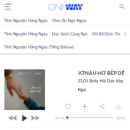
search
Tĩnh Nguyện Hằng Ngày
Chúc Bé Ngủ Ngon
Tĩnh Nguyện Hằng Ngày
Đọc Sách Cùng Bạn
Chỉ Bởi Đức Tin
Lờ
Tĩnh Nguyện Hằng Ngày (Tiếng Bahnar)
JƠNAU HƠ BÈP DÊ
23.05 Bơta Hòi Dan Kòp
Ngai
00:00
00:00