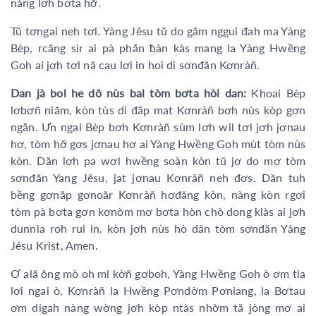
nàng lơh bơta hơ̆.
Tŭ tơngai neh tơl. Yàng Jêsu tŭ do găm nggui đah ma Yàng
Bèp, rcăng sìr ai pà phăn ƀàn kàs mang la Yàng Hwềng
Goh ai jơh tơl nă cau lơi in hoi di sơnđăn Kơnràñ.
Dan jà bol he dô nùs bal tòm bơta hòi dan:
Khoai Bèp
lơbơñ niăm, kòn tùs di đăp mat Kơnràñ bơh nùs kòp gơn
ngăn. Ưn ngai Bèp bơh Kơnràñ sùm lơh wil tơl jơh jơnau
hơ, tòm hơ̆ gơs jơnau hơ ai Yàng Hwềng Goh mùt tòm nùs
kòn. Dăn lơh pa wơl hwềng soàn kòn tŭ jơ do mơ tòm
sơnđăn Yang Jêsu, jat jơnau Kơnràñ neh đơs. Dăn tuh
bềng gơnăp gơnoăr Kơnràñ hơđăng kòn, nàng kòn rgơi
tòm pà bơta gơn kơnòm mơ bơta hòn chò dong klàs ai jơh
dunnia roh rui in. kòn jơh nùs hò dăn tòm sơnđăn Yàng
Jêsu Krist, Amen.
Ơ ală ông mò oh mi kờñ gơboh, Yàng Hwềng Goh ò ơm tia
lơi ngai ò, Kơnràñ la Hwềng Pơndờm Pơniang, la Bơtau
ơm digah nàng wờng jơh kòp ntàs nhờm tă jòng mơ ai