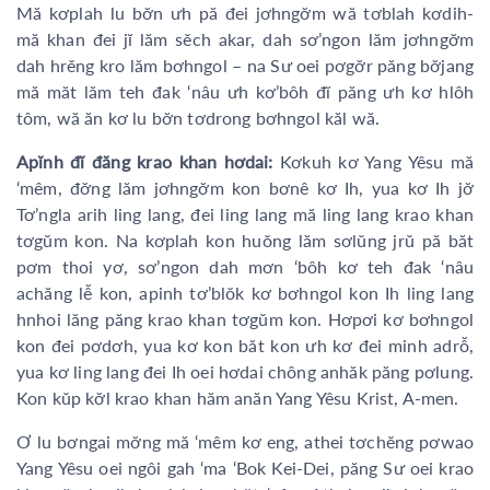
Mă kơplah lu bơ̆n ưh pă đei jơhngơ̆m wă tơblah kơdih-
mă khan đei jĭ lăm sĕch akar, dah sơ’ngon lăm jơhngơ̆m
dah hrĕng kro lăm bơhngol – na Sư oei pơgơ̆r păng bơ̆jang
mă măt lăm teh đak ‘nâu ưh kơ’bôh đĭ păng ưh kơ hlôh
tôm, wă ăn kơ lu bơ̆n tơdrong bơhngol kăl wă.
Apĭnh đĭ đăng krao khan hơdai:
Kơkuh kơ Yang Yêsu mă
‘mêm, đơ̆ng lăm jơhngơ̆m kon bơnê kơ Ih, yua kơ Ih jơ̆
Tơ’ngla arih ling lang, đei ling lang mă ling lang krao khan
tơgŭm kon. Na kơplah kon huŏng lăm sơlŭng jrŭ pă băt
pơm thoi yơ, sơ’ngon dah mơn ‘bôh kơ teh đak ‘nâu
achăng lê̆ kon, apinh tơ’blŏk kơ bơhngol kon Ih ling lang
hnhoi lăng păng krao khan tơgŭm kon. Hơpơi kơ bơhngol
kon đei pơdơh, yua kơ kon băt kon ưh kơ đei minh adrô̆,
yua kơ ling lang đei Ih oei hơdai chông anhăk păng pơlung.
Kon kŭp kơ̆l krao khan hăm anăn Yang Yêsu Krist, A-men.
Ơ lu bơngai mơ̆ng mă ‘mêm kơ eng, athei tơchĕng pơwao
Yang Yêsu oei ngôi gah ‘ma ‘Bok Kei-Dei, păng Sư oei krao