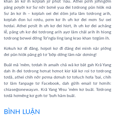
khan ăn kơ ih kơplah jơ phŭt ‘nâu. Athei pơih jơhngơ̆m
păng pơyơ̆r kơ Sư nơ̆r bơnê yua đei tơdrong pŭn hiôk mă
Sư ăn kơ ih – kơplah oei đei dôm jơla lăm tơdrong arih,
kơplah đon lui rơdu, pơm kơ ih ưh kơ đei mơn Sư oei
hơdai. Athei pơsĭt ih ưh kơ đei hiơt, ih ưh kơ đei achăng
lê̆, păng ưh kơ đei tơdrong arih ayơ lăm chăl arih ih hiong
tơdrong bơwei đơ̆ng Tơ’ngla ling lang krao khan tơgŭm ih.
Kơkuh kơ đĭ đăng, hơpơi kơ đĭ đăng đei minh năr plơ̆ng
đei pŭn hiôk păng gô tơ ‘bơ̆p dơ̆ng lăm năr dơning!
Buăl mă ‘mêm, tơdah ih amaih chă wă kơ băt gah Kră Yang
dah ih đei tơdrong hơnat hơnot kiơ kăl kơ roi tơ tơdrong
tơdă, athei chih nơ̆r pơma dơnuh tơ tơluch hơla ‘bai, chih
tơ lăm fanpage tơ Facebook, dah gư̆ih email tơ hơnih:
chiase@oneway.vn. Kră Yang Yêsu ‘mêm kơ buăl. Tơdrong
tơdă hơmĕng kơ gơh tơ ‘bưh hăm buăl.
BÌNH LUẬN