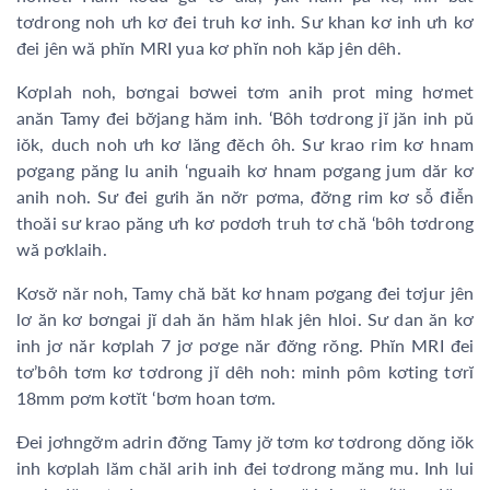
tơdrong noh ưh kơ đei truh kơ inh. Sư khan kơ inh ưh kơ
đei jên wă phĭn MRI yua kơ phĭn noh kăp jên dêh.
Kơplah noh, bơngai bơwei tơm anih prot ming hơmet
anăn Tamy đei bơ̆jang hăm inh. ‘Bôh tơdrong jĭ jăn inh pŭ
iŏk, duch noh ưh kơ lăng đĕch ôh. Sư krao rim kơ hnam
pơgang păng lu anih ‘nguaih kơ hnam pơgang jum dăr kơ
anih noh. Sư đei gưih ăn nơ̆r pơma, đơ̆ng rim kơ sô̆ điê̆n
thoăi sư krao păng ưh kơ pơdơh truh tơ chă ‘bôh tơdrong
wă pơklaih.
Kơsơ̆ năr noh, Tamy chă băt kơ hnam pơgang đei tơjur jên
lơ ăn kơ bơngai jĭ dah ăn hăm hlak jên hloi. Sư dan ăn kơ
inh jơ năr kơplah 7 jơ pơge năr đơ̆ng rŏng. Phĭn MRI đei
tơ’bôh tơm kơ tơdrong jĭ dêh noh: minh pôm kơting tơrĭ
18mm pơm kơtĭt ‘bơm hoan tơm.
Đei jơhngơ̆m adrin đơ̆ng Tamy jơ̆ tơm kơ tơdrong dŏng iŏk
inh kơplah lăm chăl arih inh đei tơdrong măng mu. Inh lui