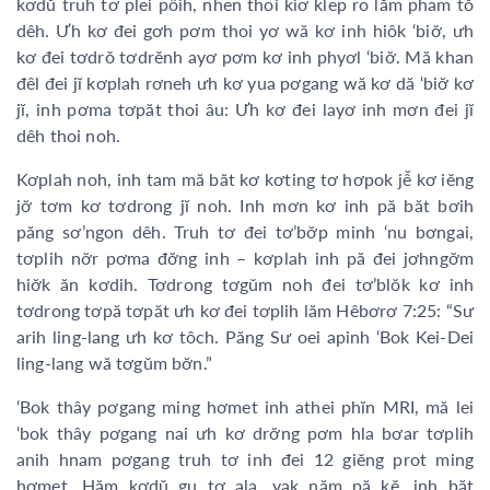
kơdŭ truh tơ plei pôih, nhen thoi kiơ klep ro lăm pham tŏ
dêh. Ưh kơ đei gơh pơm thoi yơ wă kơ inh hiôk ‘biơ̆, ưh
kơ đei tơdrŏ tơdrĕnh ayơ pơm kơ inh phyơl ‘biơ̆. Mă khan
đêl đei jĭ kơplah rơneh ưh kơ yua pơgang wă kơ dă ‘biơ̆ kơ
jĭ, inh pơma tơpăt thoi âu: Ưh kơ đei layơ inh mơn đei jĭ
dêh thoi noh.
Kơplah noh, inh tam mă băt kơ kơting tơ hơpok jê̆ kơ iĕng
jơ̆ tơm kơ tơdrong jĭ noh. Inh mơn kơ inh pă băt bơih
păng sơ’ngon dêh. Truh tơ đei tơ’bơ̆p minh ‘nu bơngai,
tơplih nơ̆r pơma đơ̆ng inh – kơplah inh pă đei jơhngơ̆m
hiơ̆k ăn kơdih. Tơdrong tơgŭm noh đei tơ’blŏk kơ inh
tơdrong tơpă tơpăt ưh kơ đei tơplih lăm Hêbơrơ 7:25: “Sư
arih ling-lang ưh kơ tôch. Păng Sư oei apinh ‘Bok Kei-Dei
ling-lang wă tơgŭm bơ̆n.”
‘Bok thây pơgang ming hơmet inh athei phĭn MRI, mă lei
‘bok thây pơgang nai ưh kơ drơ̆ng pơm hla bơar tơplih
anih hnam pơgang truh tơ inh đei 12 giĕng prot ming
hơmet. Hăm kơdŭ gu tơ ala, yak năm pă kĕ, inh băt