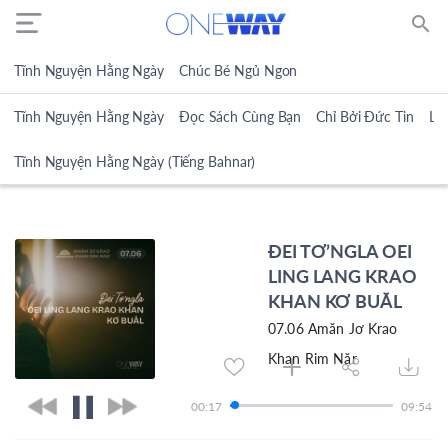
search
Tĩnh Nguyện Hằng Ngày
Chúc Bé Ngủ Ngon
Tĩnh Nguyện Hằng Ngày
Đọc Sách Cùng Bạn
Chỉ Bởi Đức Tin
Lờ
Tĩnh Nguyện Hằng Ngày (Tiếng Bahnar)
ĐEI TƠ’NGLA OEI
LING LANG KRAO
KHAN KƠ BUĂL
07.06 Amăn Jơ Krao
Khan Rim Năr
00:17
09:54