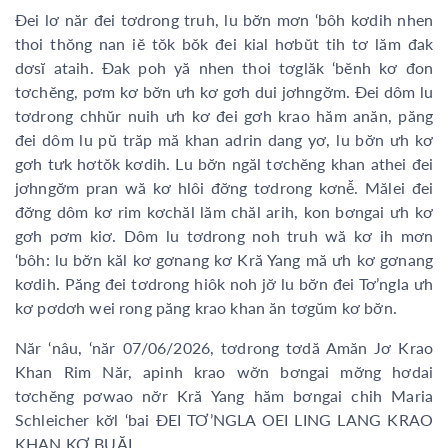
Đei lơ năr đei tơdrong truh, lu bơ̆n mơn ‘bôh kơdih nhen
thoi thŏng nan iĕ tŏk bŏk đei kial hơbŭt tih tơ lăm đak
dơsĭ ataih. Đak poh yă nhen thoi tơglăk ‘bĕnh kơ đon
tơchĕng, pơm kơ bơ̆n ưh kơ gơh dui jơhngơ̆m. Đei dôm lu
tơdrong chhŭr nuih ưh kơ đei gơh krao hăm anăn, păng
đei dôm lu pŭ trăp mă khan adrin dang yơ, lu bơ̆n ưh kơ
gơh tưk hơtŏk kơdih. Lu bơ̆n ngăl tơchĕng khan athei đei
jơhngơ̆m pran wă kơ hlôi đơ̆ng tơdrong kơnê̆. Mălei đei
đơ̆ng dôm kơ rim kơchăl lăm chăl arih, kon bơngai ưh kơ
gơh pơm kiơ. Dôm lu tơdrong noh truh wă kơ ih mơn
‘bôh: lu bơ̆n kăl kơ gơnang kơ Kră Yang mă ưh kơ gơnang
kơdih. Păng đei tơdrong hiôk noh jơ̆ lu bơ̆n đei Tơ’ngla ưh
kơ pơdơh wei rong păng krao khan ăn tơgŭm kơ bơ̆n.
Năr ‘nâu, ‘năr 07/06/2026, tơdrong tơdă Amăn Jơ Krao
Khan Rim Năr, apinh krao wơ̆n bơngai mơ̆ng hơdai
tơchĕng pơwao nơ̆r Kră Yang hăm bơngai chih Maria
Schleicher kơ̆l ‘bai ĐEI TƠ’NGLA OEI LING LANG KRAO
KHAN KƠ BUĂL