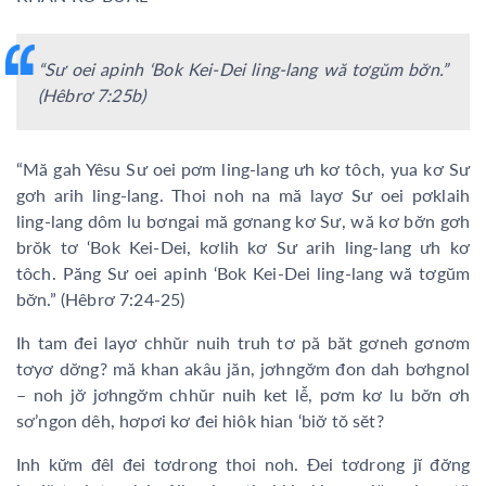
“Sư oei apinh ‘Bok Kei-Dei ling-lang wă tơgŭm bơ̆n.”
(Hêbrơ 7:25b)
“Mă gah Yêsu Sư oei pơm ling-lang ưh kơ tôch, yua kơ Sư
gơh arih ling-lang. Thoi noh na mă layơ Sư oei pơklaih
ling-lang dôm lu bơngai mă gơnang kơ Sư, wă kơ bơ̆n gơh
brŏk tơ ‘Bok Kei-Dei, kơlih kơ Sư arih ling-lang ưh kơ
tôch. Păng Sư oei apinh ‘Bok Kei-Dei ling-lang wă tơgŭm
bơ̆n.” (Hêbrơ 7:24-25)
Ih tam đei layơ chhŭr nuih truh tơ pă băt gơneh gơnơm
tơyơ dơ̆ng? mă khan akâu jăn, jơhngơ̆m đon dah bơhgnol
– noh jơ̆ jơhngơ̆m chhŭr nuih ket lê̆, pơm kơ lu bơ̆n ơh
sơ’ngon dêh, hơpơi kơ đei hiôk hian ‘biơ̆ tŏ sĕt?
Inh kư̆m đêl đei tơdrong thoi noh. Đei tơdrong jĭ đơ̆ng