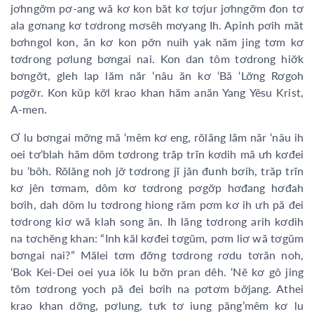
jơhngơ̆m pơ-ang wă kơ kon băt kơ tơjur jơhngơ̆m đon tơ
ala gơnang kơ tơdrong mơsêh mơyang Ih. Apinh pơih măt
bơhngol kon, ăn kơ kon pơ̆n nuih yak năm jing tơm kơ
tơdrong pơlung bơngai nai. Kon dan tôm tơdrong hiơ̆k
bơngơ̆t, gleh lap lăm năr ‘nâu ăn kơ ‘Bă ‘Lơ̆ng Rơgoh
pơgơ̆r. Kon kŭp kơ̆l krao khan hăm anăn Yang Yêsu Krist,
A-men.
Ơ lu bơngai mơ̆ng mă ‘mêm kơ eng, rŏlăng lăm năr ‘nâu ih
oei tơ’blah hăm dôm tơdrong trăp trĭn kơdih mă ưh kơđei
bu ‘bôh. Rŏlăng noh jơ̆ tơdrong jĭ jăn đunh bơih, trăp trĭn
kơ jên tơmam, dôm kơ tơdrong pơgơ̆p hơđang hơđah
bơih, dah dôm lu tơdrong hiong răm pơm kơ ih ưh pă đei
tơdrong kiơ wă klah song ăn. Ih lăng tơdrong arih kơdih
na tơchĕng khan: “Inh kăl kơđei tơgŭm, pơm liơ wă tơgŭm
bơngai nai?” Mălei tơm đơ̆ng tơdrong rơdu tơrăn noh,
‘Bok Kei-Dei oei yua iŏk lu bơ̆n pran dêh. ‘Nĕ kơ gô jing
tôm tơdrong yoch pă đei bơih na pơtơm bơ̆jang. Athei
krao khan dơ̆ng, pơlung, tưk tơ iung păng’mêm kơ lu