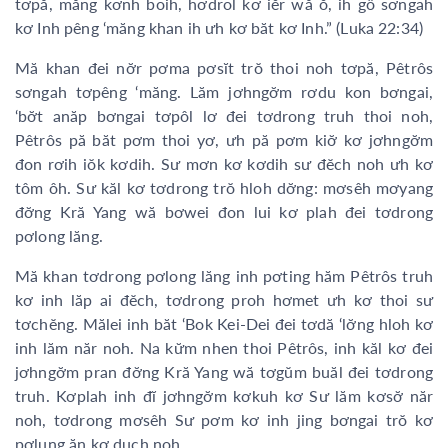
tơpă, măng kơnh boih, hơdrol kơ iĕr wă ŏ, ih gô sơngah
kơ Inh pêng ‘măng khan ih ưh kơ băt kơ Inh.” (Luka 22:34)
Mă khan đei nơ̆r pơma pơsĭt trŏ thoi noh tơpă, Pêtrôs
sơngah tơpêng ‘măng. Lăm jơhngơ̆m rơdu kon bơngai,
‘bơ̆t anăp bơngai tơpôl lơ đei tơdrong truh thoi noh,
Pêtrôs pă băt pơm thoi yơ, ưh pă pơm kiơ̆ kơ jơhngơ̆m
đon rơih iŏk kơdih. Sư mơn kơ kơdih sư đĕch noh ưh kơ
tôm ôh. Sư kăl kơ tơdrong trŏ hloh dơ̆ng: mơsêh mơyang
đơ̆ng Kră Yang wă bơwei đon lui kơ plah đei tơdrong
pơlong lăng.
Mă khan tơdrong pơlong lăng inh pơting hăm Pêtrôs truh
kơ inh lăp ai đĕch, tơdrong proh hơmet ưh kơ thoi sư
tơchĕng. Mălei inh băt ‘Bok Kei-Dei đei tơdă ‘lơ̆ng hloh kơ
inh lăm năr noh. Na kư̆m nhen thoi Pêtrôs, inh kăl kơ đei
jơhngơ̆m pran đơ̆ng Kră Yang wă tơgŭm buăl đei tơdrong
truh. Kơplah inh đĭ jơhngơ̆m kơkuh kơ Sư lăm kơsơ̆ năr
noh, tơdrong mơsêh Sư pơm kơ inh jing bơngai trŏ kơ
pơlung ăn kơ duch noh.