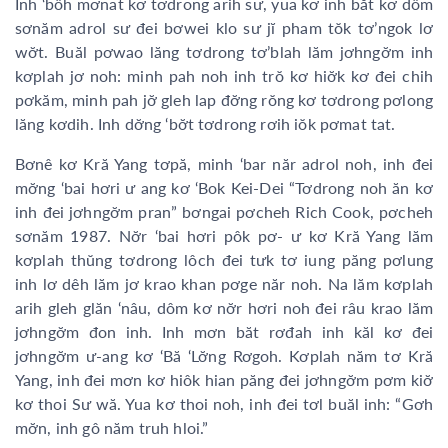
Inh ‘bôh mơnat kơ tơdrong arih sư, yua kơ inh băt kơ dôm
sơnăm adrol sư đei bơwei klo sư jĭ pham tŏk tơ’ngok lơ
wơ̆t. Buăl pơwao lăng tơdrong tơ’blah lăm jơhngơ̆m inh
kơplah jơ noh: minh pah noh inh trŏ kơ hiơ̆k kơ đei chih
pơkăm, minh pah jơ̆ gleh lap đơ̆ng rŏng kơ tơdrong pơlong
lăng kơdih. Inh dơ̆ng ‘bơ̆t tơdrong rơih iŏk pơmat tat.
Bơnê kơ Kră Yang tơpă, minh ‘bar năr adrol noh, inh đei
mơ̆ng ‘bai hơri ư ang kơ ‘Bok Kei-Dei “Tơdrong noh ăn kơ
inh đei jơhngơ̆m pran” bơngai pơcheh Rich Cook, pơcheh
sơnăm 1987. Nơ̆r ‘bai hơri pôk pơ- ư kơ Kră Yang lăm
kơplah thŭng tơdrong lôch đei tưk tơ iung păng pơlung
inh lơ dêh lăm jơ krao khan pơge năr noh. Na lăm kơplah
arih gleh glăn ‘nâu, dôm kơ nơ̆r hơri noh đei râu krao lăm
jơhngơ̆m đon inh. Inh mơn băt rơđah inh kăl kơ đei
jơhngơ̆m ư-ang kơ ‘Bă ‘Lơ̆ng Rơgoh. Kơplah năm tơ Kră
Yang, inh đei mơn kơ hiôk hian păng đei jơhngơ̆m pơm kiơ̆
kơ thoi Sư wă. Yua kơ thoi noh, inh đei tơl buăl inh: “Gơh
mơ̆n, inh gô năm truh hloi.”