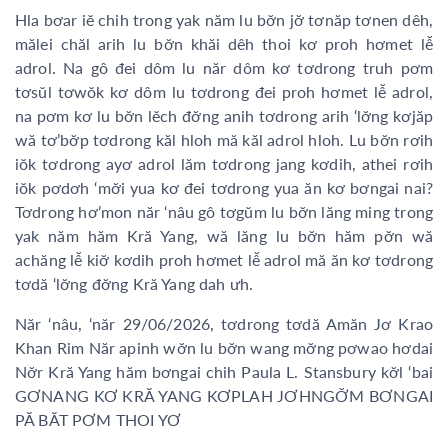
Hla bơar iĕ chih trong yak năm lu bơ̆n jơ̆ tơnăp tơnen dêh,
mălei chăl arih lu bơ̆n khăi dêh thoi kơ proh hơmet lê̆
adrol. Na gô đei dôm lu năr dôm kơ tơdrong truh pơm
tơsŭl tơwŏk kơ dôm lu tơdrong đei proh hơmet lê̆ adrol,
na pơm kơ lu bơ̆n lĕch đơ̆ng anih tơdrong arih ‘lơ̆ng kơjăp
wă tơ’bơ̆p tơdrong kăl hloh mă kăl adrol hloh. Lu bơ̆n rơih
iŏk tơdrong ayơ adrol lăm tơdrong jang kơdih, athei rơih
iŏk pơdơh ‘mơ̆i yua kơ đei tơdrong yua ăn kơ bơngai nai?
Tơdrong hơ’mon năr ‘nâu gô tơgŭm lu bơ̆n lăng ming trong
yak năm hăm Kră Yang, wă lăng lu bơ̆n hăm pơ̆n wă
achăng lê̆ kiơ̆ kơdih proh hơmet lê̆ adrol mă ăn kơ tơdrong
tơdă ‘lơ̆ng đơ̆ng Kră Yang dah ưh.
Năr ‘nâu, ‘năr 29/06/2026, tơdrong tơdă Amăn Jơ Krao
Khan Rim Năr apinh wơ̆n lu bơ̆n wang mơ̆ng pơwao hơdai
Nơ̆r Kră Yang hăm bơngai chih Paula L. Stansbury kơ̆l ‘bai
GƠNANG KƠ KRĂ YANG KƠPLAH JƠHNGƠ̆M BƠNGAI
PĂ BĂT PƠM THOI YƠ