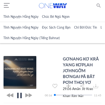
search
Tĩnh Nguyện Hằng Ngày
Chúc Bé Ngủ Ngon
Tĩnh Nguyện Hằng Ngày
Đọc Sách Cùng Bạn
Chỉ Bởi Đức Tin
Lờ
Tĩnh Nguyện Hằng Ngày (Tiếng Bahnar)
GƠNANG KƠ KRĂ
YANG KƠPLAH
JƠHNGƠ̆M
BƠNGAI PĂ BĂT
PƠM THOI YƠ
29.06 Amăn Jơ Krao
00:17
11:45
Khan Rim Năr