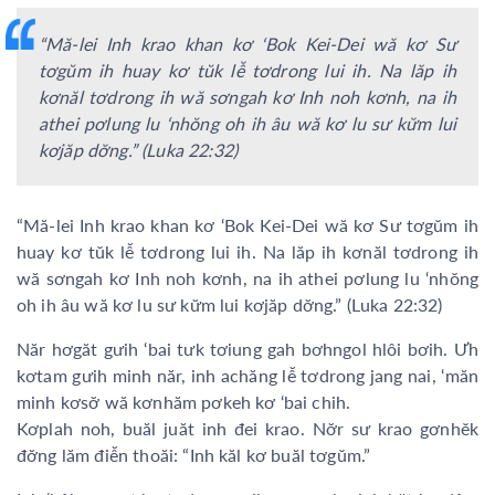
“Mă-lei Inh krao khan kơ ‘Bok Kei-Dei wă kơ Sư
tơgŭm ih huay kơ tŭk lê̆ tơdrong lui ih. Na lăp ih
kơnăl tơdrong ih wă sơngah kơ Inh noh kơnh, na ih
athei pơlung lu ‘nhŏng oh ih âu wă kơ lu sư kư̆m lui
kơjăp dơ̆ng.” (Luka 22:32)
“Mă-lei Inh krao khan kơ ‘Bok Kei-Dei wă kơ Sư tơgŭm ih
huay kơ tŭk lê̆ tơdrong lui ih. Na lăp ih kơnăl tơdrong ih
wă sơngah kơ Inh noh kơnh, na ih athei pơlung lu ‘nhŏng
oh ih âu wă kơ lu sư kư̆m lui kơjăp dơ̆ng.” (Luka 22:32)
Năr hơgăt gưih ‘bai tưk tơiung gah bơhngol hlôi bơih. Ưh
kơtam gưih minh năr, inh achăng lê̆ tơdrong jang nai, ‘măn
minh kơsơ̆ wă kơnhăm pơkeh kơ ‘bai chih.
Kơplah noh, buăl juăt inh đei krao. Nơ̆r sư krao gơnhĕk
đơ̆ng lăm điê̆n thoăi: “Inh kăl kơ buăl tơgŭm.”