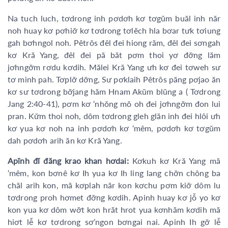
Na tuch luch, tơdrong inh pơdơh kơ tơgŭm buăl inh năr
noh huay kơ pơhiơ̆ kơ tơdrong tơlĕch hla bơar tưk tơiung
gah bơhngol noh. Pêtrôs đêl đei hiong răm, đêl đei sơngah
kơ Kră Yang, đêl đei pă băt pơm thoi yơ đơ̆ng lăm
jơhngơ̆m rơdu kơdih. Mălei Kră Yang ưh kơ đei tơweh sư
tơ minh pah. Tơplơ̆ dơ̆ng, Sư pơklaih Pêtrôs păng pơjao ăn
kơ sư tơdrong bơ̆jang hăm Hnam Akŭm blŭng a ( Tơdrong
Jang 2:40-41), pơm kơ ‘nhŏng mŏ oh đei jơhngơ̆m đon lui
pran. Kư̆m thoi noh, dôm tơdrong gleh glăn inh đei hlôi ưh
kơ yua kơ noh na inh pơdơh kơ ‘mêm, pơdơh kơ tơgŭm
dah pơdơh arih ăn kơ Kră Yang.
Apĭnh đĭ đăng krao khan hơdai:
Kơkuh kơ Kră Yang mă
‘mêm, kon bơnê kơ Ih yua kơ Ih ling lang chơ̆n chông ba
chăl arih kon, mă kơplah năr kon kơchu pơm kiơ̆ dôm lu
tơdrong proh hơmet đơ̆ng kơdih. Apinh huay kơ jô̆ yo kơ
kon yua kơ dôm wơ̆t kon hrăt hrot yua kơnhăm kơdih mă
hiơt lê̆ kơ tơdrong sơ’ngon bơngai nai. Apinh Ih gơ̆ lê̆