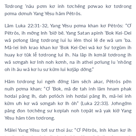
Tơdrong ‘nâu pơm kơ inh tơchĕng pơwao kơ tơdrong
pơma dơnuh Yang Yêsu hăm Pêtrôs.
Lăm Luka 22:31-32, Yang Yêsu pơma khan kơ Pêtrôs: “Ơ
Pêtrôs, ih mơ̆ng Inh ‘biơ̆ bĕ. Yang Satan apinh ‘Bok Kei-Dei
wă pơlong lăng tơdrong lui lu iĕm thoi lĕ đe wă um ‘ba.
Mă-lei Inh krao khan kơ ‘Bok Kei-Dei wă kơ Sư tơgŭm ih
huay kơ tŭk lê̆ tơdrong lui ih. Na lăp ih kơnăl tơdrong ih
wă sơngah kơ Inh noh kơnh, na ih athei pơlung lu ‘nhŏng
oh ih âu wă kơ lu sư kư̆m lui kơjăp dơ̆ng.”
Hăm tơdrong lui ngeh đơ̆ng lăm sĕch akar, Pêtrôs pơ̆n
nuih pơma khan: “Ơ ‘Bok, mă đe tah inh lăm hnam phak
hơdai păng Ih, dah pơlôch inh hơdai păng Ih, mă-lei inh
kư̆m ưh kơ wă sơngah kơ Ih ôh” (Luka 22:33). Jơhngơ̆m
păng đon tơchĕng sư kơplah noh tơpăt wă yak kiơ̆ Yang
Yêsu hăm tôm tơdrong.
Mălei Yang Yêsu tơl sư thoi âu: “Ơ Pêtrôs, Inh khan kơ ih