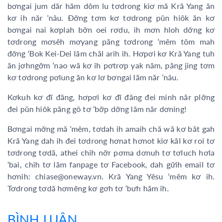
bơngai jum dăr hăm dôm lu tơdrong kiơ mă Kră Yang ăn
kơ ih năr ‘nâu. Đơ̆ng tơm kơ tơdrong pŭn hiôk ăn kơ
bơngai nai kơplah bơ̆n oei rơdu, ih mơn hloh dơ̆ng kơ
tơdrong mơsêh mơyang păng tơdrong ‘mêm tôm mah
đơ̆ng ‘Bok Kei-Dei lăm chăl arih ih. Hơpơi kơ Kră Yang tuh
ăn jơhngơ̆m ‘nao wă kơ ih pơtrơp yak năm, păng jing tơm
kơ tơdrong pơlung ăn kơ lơ bơngai lăm năr ‘nâu.
Kơkuh kơ đĭ đăng, hơpơi kơ đĭ đăng đei minh năr plơ̆ng
đei pŭn hiôk păng gô tơ ‘bơ̆p dơ̆ng lăm năr dơning!
Bơngai mơ̆ng mă ‘mêm, tơdah ih amaih chă wă kơ băt gah
Kră Yang dah ih đei tơdrong hơnat hơnot kiơ kăl kơ roi tơ
tơdrong tơdă, athei chih nơ̆r pơma dơnuh tơ tơluch hơla
‘bai, chih tơ lăm fanpage tơ Facebook, dah gư̆ih email tơ
hơnih: chiase@oneway.vn. Kră Yang Yêsu ‘mêm kơ ih.
Tơdrong tơdă hơmĕng kơ gơh tơ ‘bưh hăm ih.
BÌNH LUẬN