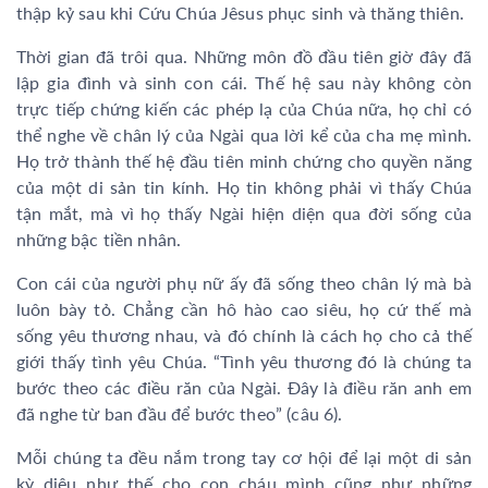
thập kỷ sau khi Cứu Chúa Jêsus phục sinh và thăng thiên.
Thời gian đã trôi qua. Những môn đồ đầu tiên giờ đây đã
lập gia đình và sinh con cái. Thế hệ sau này không còn
trực tiếp chứng kiến các phép lạ của Chúa nữa, họ chỉ có
thể nghe về chân lý của Ngài qua lời kể của cha mẹ mình.
Họ trở thành thế hệ đầu tiên minh chứng cho quyền năng
của một di sản tin kính. Họ tin không phải vì thấy Chúa
tận mắt, mà vì họ thấy Ngài hiện diện qua đời sống của
những bậc tiền nhân.
Con cái của người phụ nữ ấy đã sống theo chân lý mà bà
luôn bày tỏ. Chẳng cần hô hào cao siêu, họ cứ thế mà
sống yêu thương nhau, và đó chính là cách họ cho cả thế
giới thấy tình yêu Chúa. “Tình yêu thương đó là chúng ta
bước theo các điều răn của Ngài. Đây là điều răn anh em
đã nghe từ ban đầu để bước theo” (câu 6).
Mỗi chúng ta đều nắm trong tay cơ hội để lại một di sản
kỳ diệu như thế cho con cháu mình cũng như những