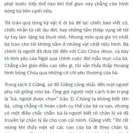
phải bước tiếp thế nào khi thế gian này chẳng còn hình
bóng bà bên cạnh nữa.
Tôi trân quý từng kỷ vật ít ỏi bà để lại: chiếc bàn viết cũ,
chiếc nhẫn từ rất lâu đời, hay những tấm thiệp vụng về tôi
tự tay làm tặng bà thuở nhỏ. Nhưng món quà giá trị nhất
bà trao cho tôi không nằm ở những vật chất hữu hình. Bà
chính là người đã đưa tôi đến với Cứu Chúa Jêsus, và bày
tỏ tình yêu của Ngài qua chính cuộc đời mẫu mực của bà.
Chẳng cần giáo điều cao siêu gì, tôi vẫn thấy thấp thoáng
hình bóng Chúa qua những cử chỉ yêu thương của bà.
Trong sách 2 Giăng, sứ đồ Giăng cũng nhắc đến một người
phụ nữ giống như bà. Ông gọi người một cách trân trọng
là “bà, người được chọn” (câu 1). Chúng ta không biết tên
bà, cũng chẳng rõ hoàn cảnh cụ thể của bà ra sao, nhưng
có một điều chắc chắn: bà là người biết rõ chân lý và đã
truyền lại chân lý ấy cho con cái mình. Giăng viết: “Tôi rất
mừng khi thấy một số các con của bà đi theo chân lý,