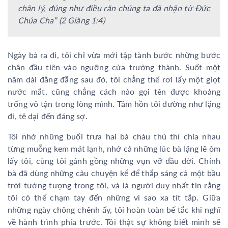
chân lý, đúng như điều răn chúng ta đã nhận từ Đức
Chúa Cha” (2 Giăng 1:4)
Ngày bà ra đi, tôi chỉ vừa mới tập tành bước những bước
chân đầu tiên vào ngưỡng cửa trưởng thành. Suốt một
năm dài đằng đẵng sau đó, tôi chẳng thể rơi lấy một giọt
nước mắt, cũng chẳng cách nào gọi tên được khoảng
trống vô tận trong lòng mình. Tâm hồn tôi dường như lặng
đi, tê dại đến đáng sợ.
Tôi nhớ những buổi trưa hai bà cháu thủ thỉ chia nhau
từng muỗng kem mát lạnh, nhớ cả những lúc bà lặng lẽ ôm
lấy tôi, cùng tôi gánh gồng những vụn vỡ đầu đời. Chính
bà đã dùng những câu chuyện kể để thắp sáng cả một bầu
trời tưởng tượng trong tôi, và là người duy nhất tin rằng
tôi có thể chạm tay đến những vì sao xa tít tắp. Giữa
những ngày chông chênh ấy, tôi hoàn toàn bế tắc khi nghĩ
về hành trình phía trước. Tôi thật sự không biết mình sẽ