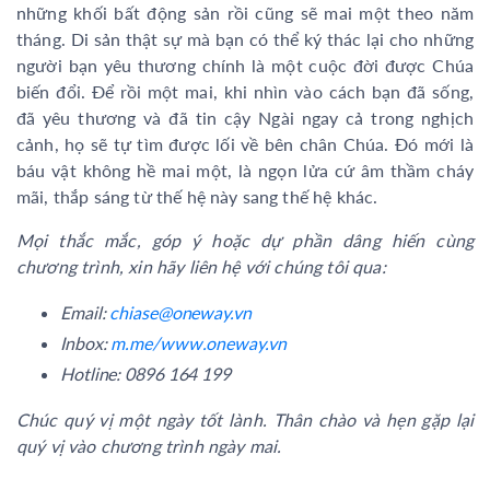
những khối bất động sản rồi cũng sẽ mai một theo năm
tháng. Di sản thật sự mà bạn có thể ký thác lại cho những
người bạn yêu thương chính là một cuộc đời được Chúa
biến đổi. Để rồi một mai, khi nhìn vào cách bạn đã sống,
đã yêu thương và đã tin cậy Ngài ngay cả trong nghịch
cảnh, họ sẽ tự tìm được lối về bên chân Chúa. Đó mới là
báu vật không hề mai một, là ngọn lửa cứ âm thầm cháy
mãi, thắp sáng từ thế hệ này sang thế hệ khác.
Mọi thắc mắc, góp ý hoặc dự phần dâng hiến cùng
chương trình, xin hãy liên hệ với chúng tôi qua:
Email:
chiase@oneway.vn
Inbox:
m.me/www.oneway.vn
Hotline: 0896 164 199
Chúc quý vị một ngày tốt lành. Thân chào và hẹn gặp lại
quý vị vào chương trình ngày mai.