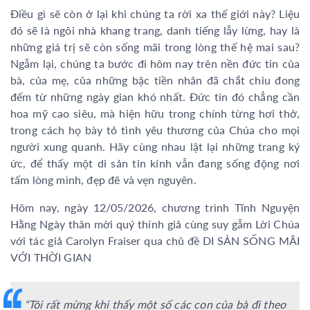
Điều gì sẽ còn ở lại khi chúng ta rời xa thế giới này? Liệu
đó sẽ là ngôi nhà khang trang, danh tiếng lẫy lừng, hay là
những giá trị sẽ còn sống mãi trong lòng thế hệ mai sau?
Ngẫm lại, chúng ta bước đi hôm nay trên nền đức tin của
bà, của mẹ, của những bậc tiền nhân đã chắt chiu đong
đếm từ những ngày gian khó nhất. Đức tin đó chẳng cần
hoa mỹ cao siêu, mà hiện hữu trong chính từng hơi thở,
trong cách họ bày tỏ tình yêu thương của Chúa cho mọi
người xung quanh. Hãy cùng nhau lật lại những trang ký
ức, để thấy một di sản tin kính vẫn đang sống động nơi
tấm lòng mình, đẹp đẽ và vẹn nguyên.
Hôm nay, ngày 12/05/2026, chương trình Tĩnh Nguyện
Hằng Ngày thân mời quý thính giả cùng suy gẫm Lời Chúa
với tác giả Carolyn Fraiser qua chủ đề DI SẢN SỐNG MÃI
VỚI THỜI GIAN
“Tôi rất mừng khi thấy một số các con của bà đi theo