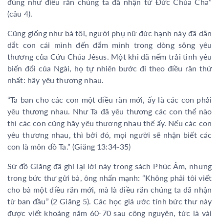
đúng như điều răn chúng ta đã nhận từ Đức Chúa Cha”
(câu 4).
Cũng giống như bà tôi, người phụ nữ đức hạnh này đã dẫn
dắt con cái mình đến đắm mình trong dòng sông yêu
thương của Cứu Chúa Jêsus. Một khi đã nếm trải tình yêu
biến đổi của Ngài, họ tự nhiên bước đi theo điều răn thứ
nhất: hãy yêu thương nhau.
“Ta ban cho các con một điều răn mới, ấy là các con phải
yêu thương nhau. Như Ta đã yêu thương các con thể nào
thì các con cũng hãy yêu thương nhau thể ấy. Nếu các con
yêu thương nhau, thì bởi đó, mọi người sẽ nhận biết các
con là môn đồ Ta.” (Giăng 13:34-35)
Sứ đồ Giăng đã ghi lại lời này trong sách Phúc Âm, nhưng
trong bức thư gửi bà, ông nhấn mạnh: “Không phải tôi viết
cho bà một điều răn mới, mà là điều răn chúng ta đã nhận
từ ban đầu” (2 Giăng 5). Các học giả ước tính bức thư này
được viết khoảng năm 60-70 sau công nguyên, tức là vài