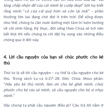
lòng chấp nhận để của cải mình bị cướp đoạt
” bởi họ biết
rằng mình “
có của cải quý hơn và còn lại mãi”
– phần
thưởng lớn lao đang chờ đợi ở trên trời. Để sống được
như thế, chúng ta cần nuôi dưỡng một tâm trí luôn hướng
về cõi vĩnh hằng. Kỳ thực, đời sống theo Chúa sẽ trở nên
bất khả thi nếu chúng ta chỉ đặt hy vọng vào những điều
chóng qua ở đời này.
4. Lời cầu nguyện của bạn sẽ chúc phước cho kẻ
thù
Thứ tư là về lời cầu nguyện – cụ thể là cầu nguyện cho kẻ
thù. Trong sách Lu-ca 6:27–28, Đức Chúa Jêsus phán:
“
Hãy yêu kẻ thù mình, làm ơn cho kẻ ghét mình, chúc
phước cho kẻ rủa sả mình, và cầu nguyện cho kẻ sỉ nhục
mình.
”
Vậy chúng ta phải cầu nguyện điều gì? Câu trả lời nằm ở