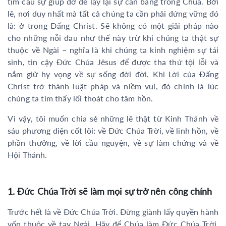
tìm cầu sự giúp đỡ để lấy lại sự cân bằng trong Chúa. Bởi
lẽ, nơi duy nhất mà tất cả chúng ta cần phải đứng vững đó
là: ở trong Đấng Christ. Sẽ không có một giải pháp nào
cho những nỗi đau như thế này trừ khi chúng ta thật sự
thuộc về Ngài – nghĩa là khi chúng ta kinh nghiệm sự tái
sinh, tin cậy Đức Chúa Jêsus để được tha thứ tội lỗi và
nắm giữ hy vọng về sự sống đời đời. Khi Lời của Đấng
Christ trở thành luật pháp và niềm vui, đó chính là lúc
chúng ta tìm thấy lối thoát cho tâm hồn.
Vì vậy, tôi muốn chia sẻ những lẽ thật từ Kinh Thánh về
sáu phương diện cốt lõi: về Đức Chúa Trời, về linh hồn, về
phần thưởng, về lời cầu nguyện, về sự làm chứng và về
Hội Thánh.
1. Đức Chúa Trời sẽ làm mọi sự trở nên công chính
Trước hết là về Đức Chúa Trời. Đừng giành lấy quyền hành
vốn thuộc về tay Ngài. Hãy để Chúa làm Đức Chúa Trời.