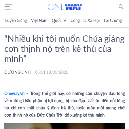
search
Truyền Giảng
Việt Nam
Quốc Tế
Công Tác Xã Hội
Lời Chứng
N
“Nhiều khi tôi muốn Chúa giáng
cơn thịnh nộ trên kẻ thù của
mình”
DƯỠNG LINH
05:01 13/05/2026
Oneway.vn
– Trong thế giới này, có những câu chuyện đau lòng
về những thân phận bị lợi dụng, bị chà đạp. Uất ức đến nỗi lòng
họ chỉ còn chất chứa ý định trả thù, hoặc mòn mỏi mong chờ
cơn thịnh nộ của Đức Chúa Trời đổ xuống kẻ thù mình.