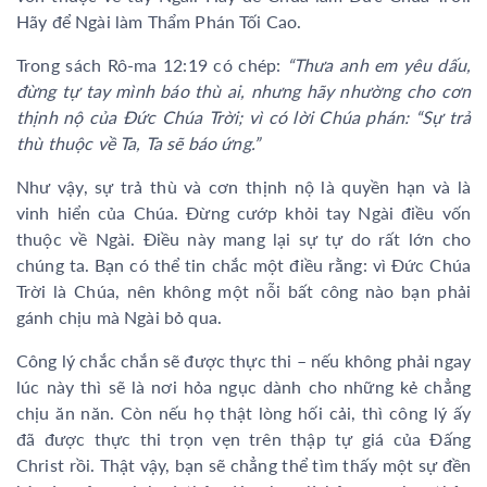
Hãy để Ngài làm Thẩm Phán Tối Cao.
Trong sách Rô-ma 12:19 có chép:
“Thưa anh em yêu dấu,
đừng tự tay mình báo thù ai, nhưng hãy nhường cho cơn
thịnh nộ của Đức Chúa Trời; vì có lời Chúa phán: “Sự trả
thù thuộc về Ta, Ta sẽ báo ứng.”
Như vậy, sự trả thù và cơn thịnh nộ là quyền hạn và là
vinh hiển của Chúa. Đừng cướp khỏi tay Ngài điều vốn
thuộc về Ngài. Điều này mang lại sự tự do rất lớn cho
chúng ta. Bạn có thể tin chắc một điều rằng: vì Đức Chúa
Trời là Chúa, nên không một nỗi bất công nào bạn phải
gánh chịu mà Ngài bỏ qua.
Công lý chắc chắn sẽ được thực thi – nếu không phải ngay
lúc này thì sẽ là nơi hỏa ngục dành cho những kẻ chẳng
chịu ăn năn. Còn nếu họ thật lòng hối cải, thì công lý ấy
đã được thực thi trọn vẹn trên thập tự giá của Đấng
Christ rồi. Thật vậy, bạn sẽ chẳng thể tìm thấy một sự đền