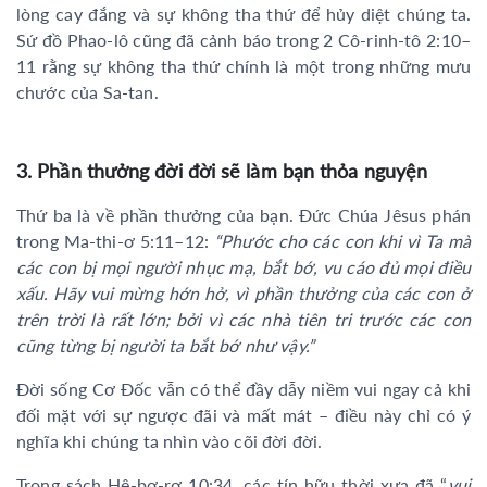
lòng cay đắng và sự không tha thứ để hủy diệt chúng ta.
Sứ đồ Phao-lô cũng đã cảnh báo trong 2 Cô-rinh-tô 2:10–
11 rằng sự không tha thứ chính là một trong những mưu
chước của Sa-tan.
3. Phần thưởng đời đời sẽ làm bạn thỏa nguyện
Thứ ba là về phần thưởng của bạn. Đức Chúa Jêsus phán
trong Ma-thi-ơ 5:11–12:
“Phước cho các con khi vì Ta mà
các con bị mọi người nhục mạ, bắt bớ, vu cáo đủ mọi điều
xấu. Hãy vui mừng hớn hở, vì phần thưởng của các con ở
trên trời là rất lớn; bởi vì các nhà tiên tri trước các con
cũng từng bị người ta bắt bớ như vậy.”
Đời sống Cơ Đốc vẫn có thể đầy dẫy niềm vui ngay cả khi
đối mặt với sự ngược đãi và mất mát – điều này chỉ có ý
nghĩa khi chúng ta nhìn vào cõi đời đời.
Trong sách Hê-bơ-rơ 10:34, các tín hữu thời xưa đã “
vui