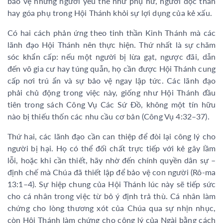
bảo vệ những người yếu thế như phụ nữ, người độc thân
hay góa phụ trong Hội Thánh khỏi sự lợi dụng của kẻ xấu.
Có hai cách phản ứng theo tinh thần Kinh Thánh mà các
lãnh đạo Hội Thánh nên thực hiện. Thứ nhất là sự chăm
sóc khẩn cấp: nếu một người bị lừa gạt, ngược đãi, dẫn
đến vô gia cư hay túng quẫn, họ cần được Hội Thánh cung
cấp nơi trú ẩn và sự bảo vệ ngay lập tức. Các lãnh đạo
phải chủ động trong việc này, giống như Hội Thánh đầu
tiên trong sách Công Vụ Các Sứ Đồ, không một tín hữu
nào bị thiếu thốn các nhu cầu cơ bản (Công Vụ 4:32–37).
Thứ hai, các lãnh đạo cần can thiệp để đòi lại công lý cho
người bị hại. Họ có thể đối chất trực tiếp với kẻ gây lầm
lỗi, hoặc khi cần thiết, hãy nhờ đến chính quyền dân sự –
định chế mà Chúa đã thiết lập để bảo vệ con người (Rô-ma
13:1–4). Sự hiệp chung của Hội Thánh lúc này sẽ tiếp sức
cho cá nhân trong việc từ bỏ ý định trả thù. Cá nhân làm
chứng cho lòng thương xót của Chúa qua sự nhịn nhục,
còn Hội Thánh làm chứng cho công lý của Ngài bằng cách