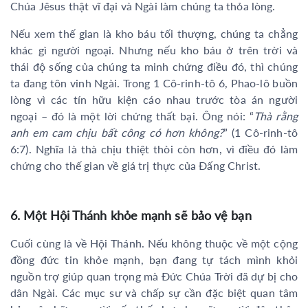
Chúa Jêsus thật vĩ đại và Ngài làm chúng ta thỏa lòng.
Nếu xem thế gian là kho báu tối thượng, chúng ta chẳng
khác gì người ngoại. Nhưng nếu kho báu ở trên trời và
thái độ sống của chúng ta minh chứng điều đó, thì chúng
ta đang tôn vinh Ngài. Trong 1 Cô-rinh-tô 6, Phao-lô buồn
lòng vì các tín hữu kiện cáo nhau trước tòa án người
ngoại – đó là một lời chứng thất bại. Ông nói: “
Thà rằng
anh em cam chịu bất công có hơn không?
” (1 Cô-rinh-tô
6:7). Nghĩa là thà chịu thiệt thòi còn hơn, vì điều đó làm
chứng cho thế gian về giá trị thực của Đấng Christ.
6. Một Hội Thánh khỏe mạnh sẽ bảo vệ bạn
Cuối cùng là về Hội Thánh. Nếu không thuộc về một cộng
đồng đức tin khỏe mạnh, bạn đang tự tách mình khỏi
nguồn trợ giúp quan trọng mà Đức Chúa Trời đã dự bị cho
dân Ngài. Các mục sư và chấp sự cần đặc biệt quan tâm