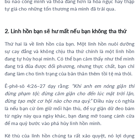
bù nào công minh và thỏa đáng hơn là hỏa ngục hay thập
tự giá cho những tổn thương mà mình đã trải qua.
2. Linh hồn bạn sẽ hư mất nếu bạn không tha thứ
Thứ hai là về linh hồn của bạn. Một linh hồn nuôi dưỡng
sự cay đắng và không chịu tha thứ chính là một linh hồn
đang tự hủy hoại mình. Có thể bạn cảm thấy như thể mình
đang trả đũa được đối phương, nhưng thực chất, bạn chỉ
đang làm cho tình trạng của bản thân thêm tồi tệ mà thôi.
Ê-phê-sô 4:26–27 dạy rằng:
“Khi anh em nóng giận thì
đừng phạm tội; đừng căm giận cho đến lúc mặt trời lặn,
đừng tạo một cơ hội nào cho ma quỷ.”
Điều này có nghĩa
là nếu bạn cứ ôm giữ mối hận thù, để sự giận dữ đeo bám
từ ngày này qua ngày khác, bạn đang mở toang cánh cửa
để ma quỷ bước vào phá hủy linh hồn mình.
Kẻ thù của linh hồn chúng ta rất xảo quyệt, nó lợi dụng