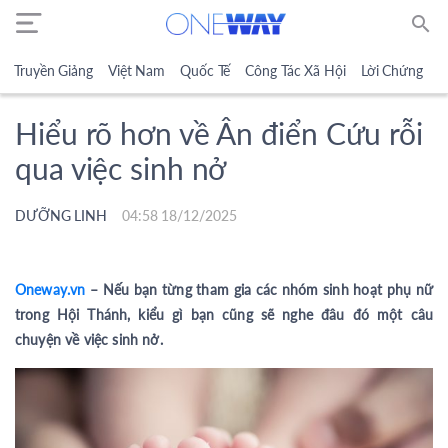
search
Truyền Giảng
Việt Nam
Quốc Tế
Công Tác Xã Hội
Lời Chứng
N
Hiểu rõ hơn về Ân điển Cứu rỗi
qua việc sinh nở
DƯỠNG LINH
04:58 18/12/2025
Oneway.vn
– Nếu bạn từng tham gia các nhóm sinh hoạt phụ nữ
trong Hội Thánh, kiểu gì bạn cũng sẽ nghe đâu đó một câu
chuyện về việc sinh nở.