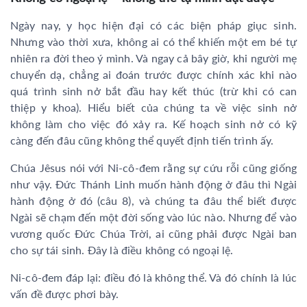
Ngày nay, y học hiện đại có các biện pháp giục sinh.
Nhưng vào thời xưa, không ai có thể khiến một em bé tự
nhiên ra đời theo ý mình. Và ngay cả bây giờ, khi người mẹ
chuyển dạ, chẳng ai đoán trước được chính xác khi nào
quá trình sinh nở bắt đầu hay kết thúc (trừ khi có can
thiệp y khoa). Hiểu biết của chúng ta về việc sinh nở
không làm cho việc đó xảy ra. Kế hoạch sinh nở có kỹ
càng đến đâu cũng không thể quyết định tiến trình ấy.
Chúa Jêsus nói với Ni-cô-đem rằng sự cứu rỗi cũng giống
như vậy. Đức Thánh Linh muốn hành động ở đâu thì Ngài
hành động ở đó (câu 8), và chúng ta đâu thể biết được
Ngài sẽ chạm đến một đời sống vào lúc nào. Nhưng để vào
vương quốc Đức Chúa Trời, ai cũng phải được Ngài ban
cho sự tái sinh. Đây là điều không có ngoại lệ.
Ni-cô-đem đáp lại: điều đó là không thể. Và đó chính là lúc
vấn đề được phơi bày.