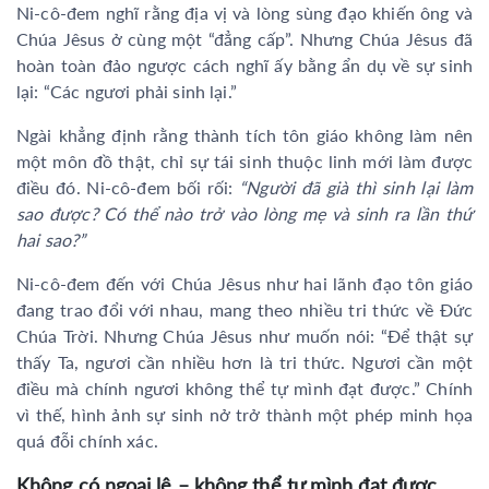
Ni-cô-đem nghĩ rằng địa vị và lòng sùng đạo khiến ông và
Chúa Jêsus ở cùng một “đẳng cấp”. Nhưng Chúa Jêsus đã
hoàn toàn đảo ngược cách nghĩ ấy bằng ẩn dụ về sự sinh
lại: “Các ngươi phải sinh lại.”
Ngài khẳng định rằng thành tích tôn giáo không làm nên
một môn đồ thật, chỉ sự tái sinh thuộc linh mới làm được
điều đó. Ni-cô-đem bối rối:
“Người đã già thì sinh lại làm
sao được? Có thể nào trở vào lòng mẹ và sinh ra lần thứ
hai sao?”
Ni-cô-đem đến với Chúa Jêsus như hai lãnh đạo tôn giáo
đang trao đổi với nhau, mang theo nhiều tri thức về Đức
Chúa Trời. Nhưng Chúa Jêsus như muốn nói: “Để thật sự
thấy Ta, ngươi cần nhiều hơn là tri thức. Ngươi cần một
điều mà chính ngươi không thể tự mình đạt được.” Chính
vì thế, hình ảnh sự sinh nở trở thành một phép minh họa
quá đỗi chính xác.
Không có ngoại lệ – không thể tự mình đạt được