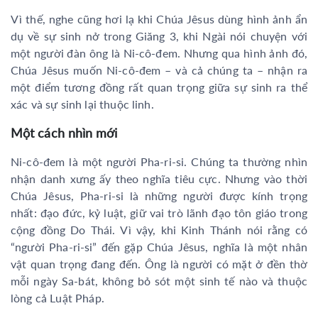
Vì thế, nghe cũng hơi lạ khi Chúa Jêsus dùng hình ảnh ẩn
dụ về sự sinh nở trong Giăng 3, khi Ngài nói chuyện với
một người đàn ông là Ni-cô-đem. Nhưng qua hình ảnh đó,
Chúa Jêsus muốn Ni-cô-đem – và cả chúng ta – nhận ra
một điểm tương đồng rất quan trọng giữa sự sinh ra thể
xác và sự sinh lại thuộc linh.
Một cách nhìn mới
Ni-cô-đem là một người Pha-ri-si. Chúng ta thường nhìn
nhận danh xưng ấy theo nghĩa tiêu cực. Nhưng vào thời
Chúa Jêsus, Pha-ri-si là những người được kính trọng
nhất: đạo đức, kỷ luật, giữ vai trò lãnh đạo tôn giáo trong
cộng đồng Do Thái. Vì vậy, khi Kinh Thánh nói rằng có
“người Pha-ri-si” đến gặp Chúa Jêsus, nghĩa là một nhân
vật quan trọng đang đến. Ông là người có mặt ở đền thờ
mỗi ngày Sa-bát, không bỏ sót một sinh tế nào và thuộc
lòng cả Luật Pháp.