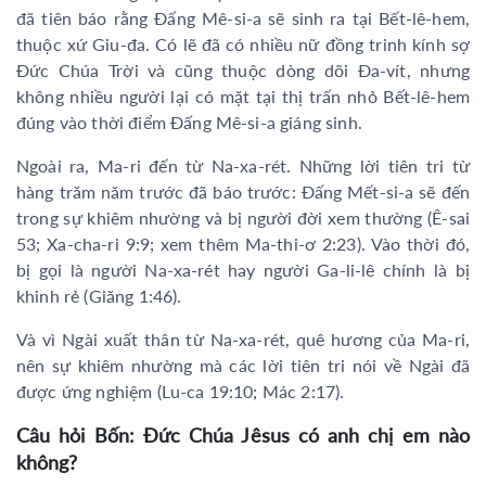
đã tiên báo rằng Đấng Mê-si-a sẽ sinh ra tại Bết-lê-hem,
thuộc xứ Giu-đa. Có lẽ đã có nhiều nữ đồng trinh kính sợ
Đức Chúa Trời và cũng thuộc dòng dõi Đa-vít, nhưng
không nhiều người lại có mặt tại thị trấn nhỏ Bết-lê-hem
đúng vào thời điểm Đấng Mê-si-a giáng sinh.
Ngoài ra, Ma-ri đến từ Na-xa-rét. Những lời tiên tri từ
hàng trăm năm trước đã báo trước: Đấng Mết-si-a sẽ đến
trong sự khiêm nhường và bị người đời xem thường (Ê-sai
53; Xa-cha-ri 9:9; xem thêm Ma-thi-ơ 2:23). Vào thời đó,
bị gọi là người Na-xa-rét hay người Ga-li-lê chính là bị
khinh rẻ (Giăng 1:46).
Và vì Ngài xuất thân từ Na-xa-rét, quê hương của Ma-ri,
nên sự khiêm nhường mà các lời tiên tri nói về Ngài đã
được ứng nghiệm (Lu-ca 19:10; Mác 2:17).
Câu hỏi Bốn: Đức Chúa Jêsus có anh chị em nào
không?