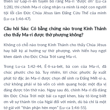
thiên sứ Gáp-ri-ên tuyên bố rằng Ma-ri “được ơn” (Lu-ca
1:28), thì chính Ma-ri cũng nhận ra mình là một con người
tội lỗi cần Đức Chúa Jêsus làm Đấng Cứu Thế của mình
(Lu-ca 1:46-47).
Câu hỏi Sáu: Có bằng chứng nào trong Kinh Thánh
cho thấy Ma-ri được thờ phượng không?
Không có chỗ nào trong Kinh Thánh cho thấy Chúa Jêsus
hay bất kỳ ai hướng sự thờ phượng, vinh hiển hay ngợi
khen dành cho Đức Chúa Trời sang Ma-ri.
Trong Lu-ca 1:42-44, Ê-li-sa-bét, bà con của Ma-ri, đã
chúc phước cho bà. Tuy nhiên, lời chúc phước ấy xuất
phát từ đặc ân Ma-ri được chọn để sinh ra Đấng Mết-si-a,
chứ không phải vì bà vốn có vinh quang hoặc một địa vị
đáng được tôn thờ nào. Ngay sau đó, chính Ma-ri đã dâng
lên Đức Chúa Trời một bài ca ngợi khen, bày tỏ lòng biết
ơn về sự thành tín của Ngài đối với mình, dù bà chỉ là một
tớ gái với “thân phận hèn mọn” (Lu-ca 1:46-55).