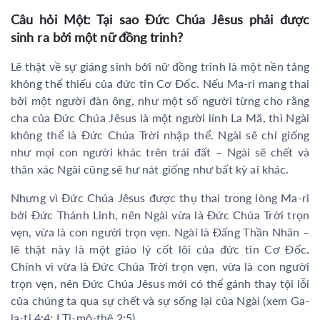
Câu hỏi Một: Tại sao Đức Chúa Jêsus phải được
sinh ra bởi một nữ đồng trinh?
Lẽ thật về sự giáng sinh bởi nữ đồng trinh là một nền tảng
không thể thiếu của đức tin Cơ Đốc. Nếu Ma-ri mang thai
bởi một người đàn ông, như một số người từng cho rằng
cha của Đức Chúa Jêsus là một người lính La Mã, thì Ngài
không thể là Đức Chúa Trời nhập thể. Ngài sẽ chỉ giống
như mọi con người khác trên trái đất – Ngài sẽ chết và
thân xác Ngài cũng sẽ hư nát giống như bất kỳ ai khác.
Nhưng vì Đức Chúa Jêsus được thụ thai trong lòng Ma-ri
bởi Đức Thánh Linh, nên Ngài vừa là Đức Chúa Trời trọn
vẹn, vừa là con người trọn vẹn. Ngài là Đấng Thần Nhân –
lẽ thật này là một giáo lý cốt lõi của đức tin Cơ Đốc.
Chính vì vừa là Đức Chúa Trời trọn vẹn, vừa là con người
trọn vẹn, nên Đức Chúa Jêsus mới có thể gánh thay tội lỗi
của chúng ta qua sự chết và sự sống lại của Ngài (xem Ga-
la-ti 4:4; I Ti-mô-thê 2:5).