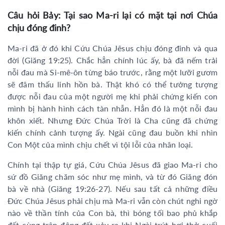
Câu hỏi Bảy: Tại sao Ma-ri lại có mặt tại nơi Chúa
chịu đóng đinh?
Ma-ri đã ở đó khi Cứu Chúa Jêsus chịu đóng đinh và qua
đời (Giăng 19:25). Chắc hẳn chính lúc ấy, bà đã nếm trải
nỗi đau mà Si-mê-ôn từng báo trước, rằng một lưỡi gươm
sẽ đâm thấu linh hồn bà. Thật khó có thể tưởng tượng
được nỗi đau của một người mẹ khi phải chứng kiến con
mình bị hành hình cách tàn nhẫn. Hẳn đó là một nỗi đau
khôn xiết. Nhưng Đức Chúa Trời là Cha cũng đã chứng
kiến chính cảnh tượng ấy. Ngài cũng đau buồn khi nhìn
Con Một của mình chịu chết vì tội lỗi của nhân loại.
Chính tại thập tự giá, Cứu Chúa Jêsus đã giao Ma-ri cho
sứ đồ Giăng chăm sóc như mẹ mình, và từ đó Giăng đón
bà về nhà (Giăng 19:26-27). Nếu sau tất cả những điều
Đức Chúa Jêsus phải chịu mà Ma-ri vẫn còn chút nghi ngờ
nào về thần tính của Con bà, thì bóng tối bao phủ khắp
đất cùng trận động đất xảy ra khi Ngài trút hơi thở cuối