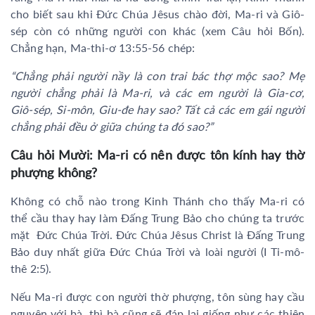
cho biết sau khi Đức Chúa Jêsus chào đời, Ma-ri và Giô-
sép còn có những người con khác (xem Câu hỏi Bốn).
Chẳng hạn, Ma-thi-ơ 13:55-56 chép:
“Chẳng phải người nầy là con trai bác thợ mộc sao? Mẹ
người chẳng phải là Ma-ri, và các em người là Gia-cơ,
Giô-sép, Si-môn, Giu-đe hay sao? Tất cả các em gái người
chẳng phải đều ở giữa chúng ta đó sao?”
Câu hỏi Mười: Ma-ri có nên được tôn kính hay thờ
phượng không?
Không có chỗ nào trong Kinh Thánh cho thấy Ma-ri có
thể cầu thay hay làm Đấng Trung Bảo cho chúng ta trước
mặt Đức Chúa Trời. Đức Chúa Jêsus Christ là Đấng Trung
Bảo duy nhất giữa Đức Chúa Trời và loài người (I Ti-mô-
thê 2:5).
Nếu Ma-ri được con người thờ phượng, tôn sùng hay cầu
nguyện với bà, thì bà cũng sẽ đáp lại giống như các thiên