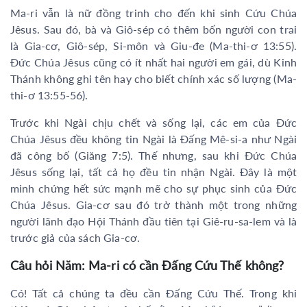
Ma-ri vẫn là nữ đồng trinh cho đến khi sinh Cứu Chúa
Jêsus. Sau đó, bà và Giô-sép có thêm bốn người con trai
là Gia-cơ, Giô-sép, Si-môn và Giu-đe (Ma-thi-ơ 13:55).
Đức Chúa Jêsus cũng có ít nhất hai người em gái, dù Kinh
Thánh không ghi tên hay cho biết chính xác số lượng (Ma-
thi-ơ 13:55-56).
Trước khi Ngài chịu chết và sống lại, các em của Đức
Chúa Jêsus đều không tin Ngài là Đấng Mê-si-a như Ngài
đã công bố (Giăng 7:5). Thế nhưng, sau khi Đức Chúa
Jêsus sống lại, tất cả họ đều tin nhận Ngài. Đây là một
minh chứng hết sức mạnh mẽ cho sự phục sinh của Đức
Chúa Jêsus. Gia-cơ sau đó trở thành một trong những
người lãnh đạo Hội Thánh đầu tiên tại Giê-ru-sa-lem và là
trước giả của sách Gia-cơ.
Câu hỏi Năm: Ma-ri có cần Đấng Cứu Thế không?
Có! Tất cả chúng ta đều cần Đấng Cứu Thế. Trong khi