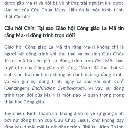
được gặp Ma-ri và hỏi bà về những trải nghiệm khi được
làm mẹ của Cứu Chúa Jêsus. Hẳn đó là một hành trình
thật đặc biệt!
Câu hỏi Chín: Tại sao Giáo hội Công giáo La Mã tin
rằng Ma-ri đồng trinh trọn đời?
Giáo hội Công giáo La Mã tin rằng Ma-ri không chỉ là
người nữ đồng trinh khi thụ thai và hạ sinh Cứu Chúa
Jêsus, mà bà còn giữ sự đồng trinh trọn đời. Một bản
tuyên tín của Công giáo viết rằng: “Ma-ri đã thụ thai và
sinh Con Trai mình mà không hề đánh mất sự đồng trinh,
và vẫn giữ sự đồng trinh ngay cả sau khi sinh con”
(Denzinger’s
Enchiridion Symbolorum
). Vì vậy, sự đồng
trinh trọn đời của Ma-ri là một giáo lý quan trọng trong
thần học Công giáo.
Tuy nhiên, Kinh Thánh chỉ khẳng định rõ về sự giáng sinh
bởi nữ đồng trinh của Cứu Chúa Jêsus, chứ không dạy
rằng Ma-ri mãi mãi là nữ đồng trinh. Trái lại, Kinh Thánh