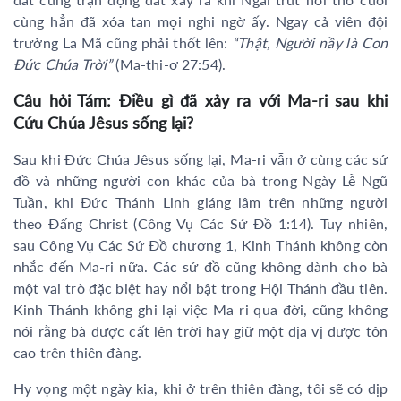
cùng hẳn đã xóa tan mọi nghi ngờ ấy. Ngay cả viên đội
trưởng La Mã cũng phải thốt lên:
“Thật, Người nầy là Con
Đức Chúa Trời”
(Ma-thi-ơ 27:54).
Câu hỏi Tám: Điều gì đã xảy ra với Ma-ri sau khi
Cứu Chúa Jêsus sống lại?
Sau khi Đức Chúa Jêsus sống lại, Ma-ri vẫn ở cùng các sứ
đồ và những người con khác của bà trong Ngày Lễ Ngũ
Tuần, khi Đức Thánh Linh giáng lâm trên những người
theo Đấng Christ (Công Vụ Các Sứ Đồ 1:14). Tuy nhiên,
sau Công Vụ Các Sứ Đồ chương 1, Kinh Thánh không còn
nhắc đến Ma-ri nữa. Các sứ đồ cũng không dành cho bà
một vai trò đặc biệt hay nổi bật trong Hội Thánh đầu tiên.
Kinh Thánh không ghi lại việc Ma-ri qua đời, cũng không
nói rằng bà được cất lên trời hay giữ một địa vị được tôn
cao trên thiên đàng.
Hy vọng một ngày kia, khi ở trên thiên đàng, tôi sẽ có dịp