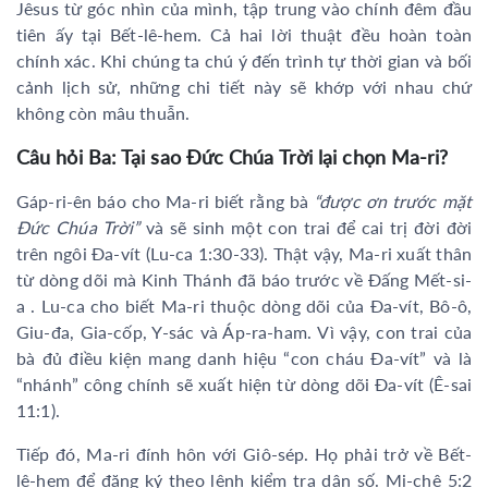
Jêsus từ góc nhìn của mình, tập trung vào chính đêm đầu
tiên ấy tại Bết-lê-hem. Cả hai lời thuật đều hoàn toàn
chính xác. Khi chúng ta chú ý đến trình tự thời gian và bối
cảnh lịch sử, những chi tiết này sẽ khớp với nhau chứ
không còn mâu thuẫn.
Câu hỏi Ba: Tại sao Đức Chúa Trời lại chọn Ma-ri?
Gáp-ri-ên báo cho Ma-ri biết rằng bà
“được ơn trước mặt
Đức Chúa Trời”
và sẽ sinh một con trai để cai trị đời đời
trên ngôi Đa-vít (Lu-ca 1:30-33). Thật vậy, Ma-ri xuất thân
từ dòng dõi mà Kinh Thánh đã báo trước về Đấng Mết-si-
a . Lu-ca cho biết Ma-ri thuộc dòng dõi của Đa-vít, Bô-ô,
Giu-đa, Gia-cốp, Y-sác và Áp-ra-ham. Vì vậy, con trai của
bà đủ điều kiện mang danh hiệu “con cháu Đa-vít” và là
“nhánh” công chính sẽ xuất hiện từ dòng dõi Đa-vít (Ê-sai
11:1).
Tiếp đó, Ma-ri đính hôn với Giô-sép. Họ phải trở về Bết-
lê-hem để đăng ký theo lệnh kiểm tra dân số. Mi-chê 5:2