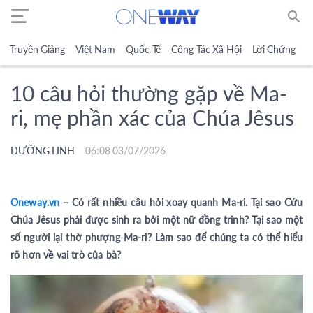
search
Truyền Giảng
Việt Nam
Quốc Tế
Công Tác Xã Hội
Lời Chứng
N
10 câu hỏi thường gặp về Ma-
ri, mẹ phần xác của Chúa Jêsus
DƯỠNG LINH
06:08 03/07/2026
Oneway.vn
– Có rất nhiều câu hỏi xoay quanh Ma-ri. Tại sao Cứu
Chúa Jêsus phải được sinh ra bởi một nữ đồng trinh? Tại sao một
số người lại thờ phượng Ma-ri? Làm sao để chúng ta có thể hiểu
rõ hơn về vai trò của bà?