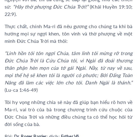
sứ:
“Hãy thờ phượng Đức Chúa Trời!”
(Khải Huyền 19:10;
22:9).
Thực chất, chính Ma-ri đã nêu gương cho chúng ta khi bà
hướng mọi sự ngợi khen, tôn vinh và thờ phượng về một
mình Đức Chúa Trời mà thôi:
“Linh hồn tôi tôn ngợi Chúa, tâm linh tôi mừng rỡ trong
Đức Chúa Trời là Cứu Chúa tôi, vì Ngài đã đoái thương
thân phận hèn mọn của tớ gái Ngài. Nầy, từ nay về sau,
mọi thế hệ sẽ khen tôi là người có phước; Bởi Đấng Toàn
Năng đã làm các việc lớn cho tôi. Danh Ngài là thánh.”
(Lu-ca 1:46-49)
Tôi hy vọng những chia sẻ này đã giúp bạn hiểu rõ hơn về
Ma-ri, vai trò của bà trong chương trình cứu chuộc của
Đức Chúa Trời và những điều chúng ta có thể học hỏi từ
đời sống của bà.
Bài:
; dịch:
Dr. Roger Barrier
Esther Võ