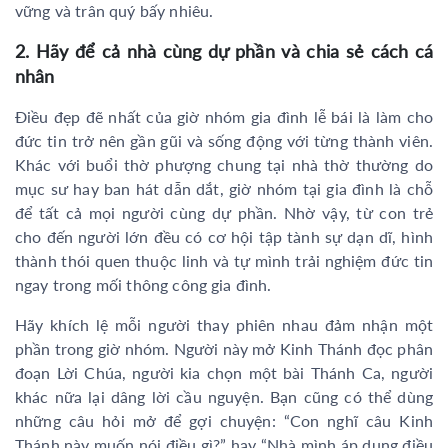
vững và trân quý bấy nhiêu.
2. Hãy để cả nhà cùng dự phần và chia sẻ cách cá
nhân
Điều đẹp đẽ nhất của giờ nhóm gia đình lễ bái là làm cho
đức tin trở nên gần gũi và sống động với từng thành viên.
Khác với buổi thờ phượng chung tại nhà thờ thường do
mục sư hay ban hát dẫn dắt, giờ nhóm tại gia đình là chỗ
để tất cả mọi người cùng dự phần. Nhờ vậy, từ con trẻ
cho đến người lớn đều có cơ hội tập tành sự dạn dĩ, hình
thành thói quen thuộc linh và tự mình trải nghiệm đức tin
ngay trong mối thông công gia đình.
Hãy khích lệ mỗi người thay phiên nhau đảm nhận một
phần trong giờ nhóm. Người này mở Kinh Thánh đọc phân
đoạn Lời Chúa, người kia chọn một bài Thánh Ca, người
khác nữa lại dâng lời cầu nguyện. Bạn cũng có thể dùng
những câu hỏi mở để gợi chuyện: “Con nghĩ câu Kinh
Thánh này muốn nói điều gì?” hay “Nhà mình áp dụng điều