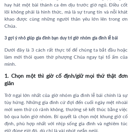
hay hát một bài thánh ca êm dịu trước giờ ngủ. Điều cốt
lõi không phải là hình thức, mà là sự trung tín và nỗi khát
khao được cùng những người thân yêu lớn lên trong ơn
Chúa.
3 gợi ý nhỏ giúp gia đình bạn duy trì giờ nhóm gia đình lễ bái
Dưới đây là 3 cách rất thực tế để chúng ta bắt đầu hoặc
làm mới thói quen thờ phượng Chúa ngay tại tổ ấm của
mình.
1. Chọn một thì giờ cố định/giữ mọi thứ thật đơn
giản
Trở ngại lớn nhất của giờ nhóm gia đình lễ bái chính là sự
tùy hứng. Những gia đình cứ đợi đến cuối ngày mệt nhoài
mới xem thử có rảnh không, thường sẽ kết thúc bằng việc
bỏ qua luôn giờ nhóm. Bí quyết là chọn một khung giờ cố
định, phù hợp nhất với nhịp sống gia đình và nghiêm túc
giữ đúng giờ đó, dù chỉ là vài phút ngắn ngủi.