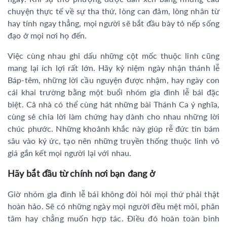
chuyện thực tế về sự tha thứ, lòng can đảm, lòng nhân từ
hay tính ngay thẳng, mọi người sẽ bắt đầu bày tỏ nếp sống
đạo ở mọi nơi họ đến.
Việc cùng nhau ghi dấu những cột mốc thuộc linh cũng
mang lại ích lợi rất lớn. Hãy kỷ niệm ngày nhận thánh lễ
Báp-têm, những lời cầu nguyện được nhậm, hay ngày con
cái khai trường bằng một buổi nhóm gia đình lễ bái đặc
biệt. Cả nhà có thể cùng hát những bài Thánh Ca ý nghĩa,
cùng sẻ chia lời làm chứng hay dành cho nhau những lời
chúc phước. Những khoảnh khắc này giúp rễ đức tin bám
sâu vào ký ức, tạo nên những truyền thống thuộc linh vô
giá gắn kết mọi người lại với nhau.
Hãy bắt đầu từ chính nơi bạn đang ở
Giờ nhóm gia đình lễ bái không đòi hỏi mọi thứ phải thật
hoàn hảo. Sẽ có những ngày mọi người đều mệt mỏi, phân
tâm hay chẳng muốn hợp tác. Điều đó hoàn toàn bình