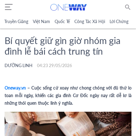
search
Truyền Giảng
Việt Nam
Quốc Tế
Công Tác Xã Hội
Lời Chứng
N
Bí quyết giữ gìn giờ nhóm gia
đình lễ bái cách trung tín
DƯỠNG LINH
04:23 29/05/2026
Oneway.vn
– Cuộc sống cứ xoay như chong chóng với đủ thứ lo
toan mỗi ngày, khiến các gia đình Cơ Đốc ngày nay rất dễ lơ là
những thói quen thuộc linh ý nghĩa.