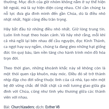
thường. Mục đích của giờ nhóm không nằm ở sự thể hiện
bề ngoài, mà là sự hiện diện cùng nhau. Chỉ cần chúng ta
nỗ lực đưa gia đình mình đến gần Chúa, dù là điều nhỏ
nhặt nhất, Ngài cũng đều trân trọng.
Hãy bắt đầu từ những điều nhỏ nhất. Giữ lòng trung tín.
Luôn linh hoạt theo hoàn cảnh. Và hãy nhớ rằng, mỗi khi
cả nhà ngồi lại bên nhau để cầu nguyện, đọc Kinh Thánh,
ca ngợi hay suy ngẫm, chúng ta đang gieo những hạt giống
đức tin quý báu, làm nền tảng cho hành trình môn đồ hóa
trọn đời.
Theo thời gian, những khoảnh khắc này sẽ không còn là
một thói quen rập khuôn, máy móc. Điều đó sẽ trở thành
nhịp đập cho đời sống thuộc linh của cả nhà, tạo nên một
bệ đỡ vững chắc để thắt chặt cả mối tương giao giữa gia
đình với Chúa, cũng như tình yêu thương giữa các thành
viên với nhau.
Bài:
; dịch:
ChurchLeaders
Esther Võ