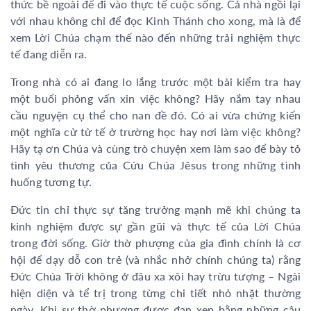
thức bề ngoài để đi vào thực tế cuộc sống. Cả nhà ngồi lại
với nhau không chỉ để đọc Kinh Thánh cho xong, mà là để
xem Lời Chúa chạm thế nào đến những trải nghiệm thực
tế đang diễn ra.
Trong nhà có ai đang lo lắng trước một bài kiểm tra hay
một buổi phỏng vấn xin việc không? Hãy nắm tay nhau
cầu nguyện cụ thể cho nan đề đó. Có ai vừa chứng kiến
một nghĩa cử tử tế ở trường học hay nơi làm việc không?
Hãy tạ ơn Chúa và cùng trò chuyện xem làm sao để bày tỏ
tình yêu thương của Cứu Chúa Jêsus trong những tình
huống tương tự.
Đức tin chỉ thực sự tăng trưởng mạnh mẽ khi chúng ta
kinh nghiệm được sự gần gũi và thực tế của Lời Chúa
trong đời sống. Giờ thờ phượng của gia đình chính là cơ
hội để dạy dỗ con trẻ (và nhắc nhở chính chúng ta) rằng
Đức Chúa Trời không ở đâu xa xôi hay trừu tượng – Ngài
hiện diện và tể trị trong từng chi tiết nhỏ nhặt thường
ngày. Khi sự thờ phượng được đan xen bằng những câu